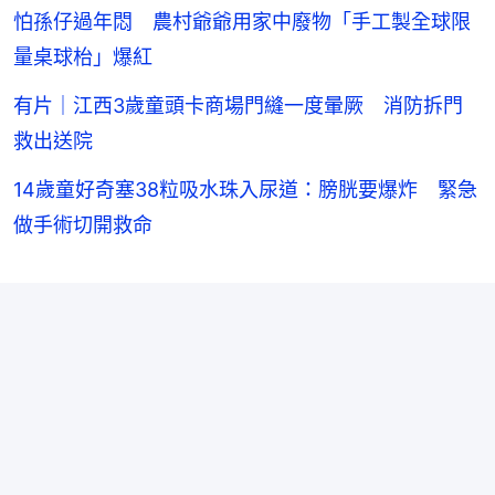
怕孫仔過年悶 農村爺爺用家中廢物「手工製全球限
量桌球枱」爆紅
有片｜江西3歲童頭卡商場門縫一度暈厥 消防拆門
救出送院
14歲童好奇塞38粒吸水珠入尿道：膀胱要爆炸 緊急
做手術切開救命