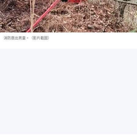
消防救出男童。（影片截圖）