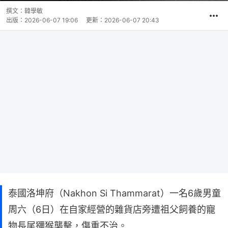
撰文：
韓學敏
出版：
2026-06-07 19:06
更新：
2026-06-07 20:43
泰國洛坤府（Nakhon Si Thammarat）一名6歲男童
周六（6日）在自家經營的雜貨店旁遭祖父飼養的寵
物長尾獼猴襲擊，傷重不治。