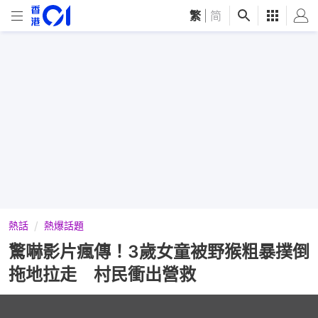
繁
|
简
熱話
熱爆話題
驚嚇影片瘋傳！3歲女童被野猴粗暴撲倒
拖地拉走 村民衝出營救