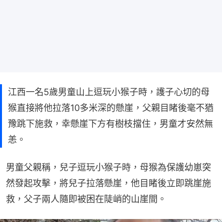
江西一名5歲男童山上逗玩小猴子時，護子心切的母
猴直接將他拉落10多米深的懸崖，父親目睹後毫不猶
豫跳下施救，幸懸崖下方有樹枝擋住，男童才安然無
恙。
男童父親稱，兒子逗玩小猴子時，母猴為保護幼崽突
然發起攻擊，將兒子拉落懸崖，他目睹後立即跳崖施
救，父子兩人隨即被困在陡峭的山崖間。