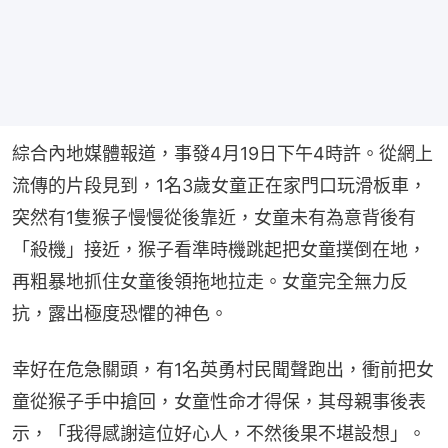
綜合內地媒體報道，事發4月19日下午4時許。從網上
流傳的片段見到，1名3歲女童正在家門口玩滑板車，
突然有1隻猴子慢慢從後靠近，女童未有為意背後有
「殺機」接近，猴子看準時機跳起把女童撲倒在地，
再粗暴地抓住女童後領拖地拉走。女童完全無力反
抗，露出極度恐懼的神色。
幸好在危急關頭，有1名英勇村民聞聲跑出，衝前把女
童從猴子手中搶回，女童性命才得保，其母親事後表
示，「我得感謝這位好心人，不然後果不堪設想」。