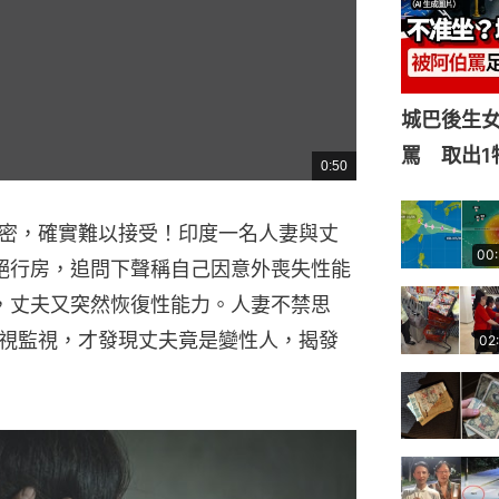
城巴後生
罵 取出1
0:50
總
共
時
間
密，確實難以接受！印度一名人妻與丈
00
絕行房，追問下聲稱自己因意外喪失性能
，丈夫又突然恢復性能力。人妻不禁思
視監視，才發現丈夫竟是變性人，揭發
02