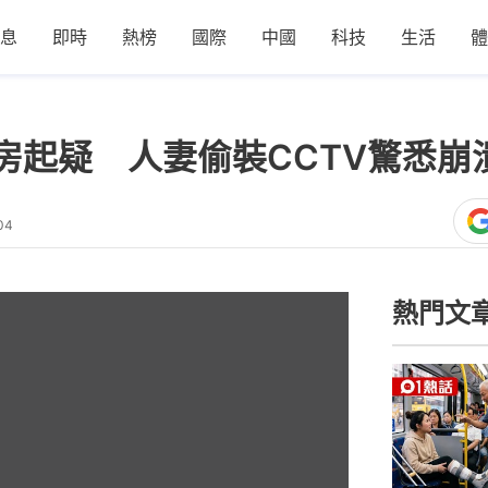
息
即時
熱榜
國際
中國
科技
生活
體
房起疑 人妻偷裝CCTV驚悉崩
04
熱門文