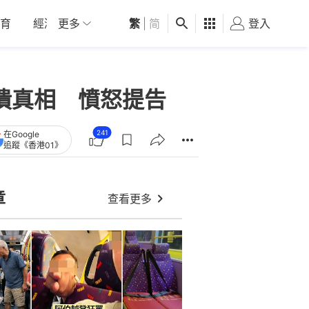
育
經濟
更多
01深圳
繁
觀點
|
简
健康
好食玩飛
登入
女
潰真相 憤怒提告
241
在Google
追蹤《香港01》
章
查看更多