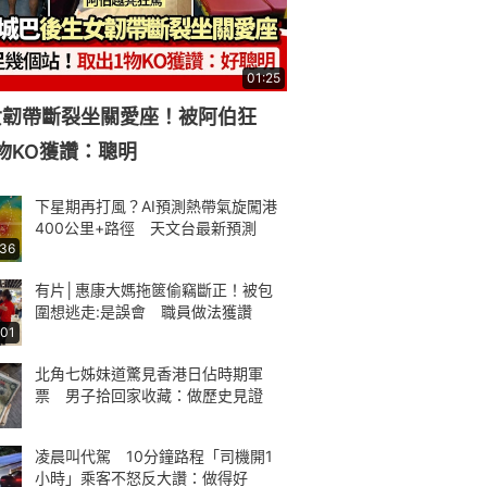
01:25
女韌帶斷裂坐關愛座！被阿伯狂
物KO獲讚：聰明
下星期再打風？AI預測熱帶氣旋闖港
400公里+路徑 天文台最新預測
:36
有片│惠康大媽拖篋偷竊斷正！被包
圍想逃走:是誤會 職員做法獲讚
:01
北角七姊妹道驚見香港日佔時期軍
票 男子拾回家收藏：做歷史見證
凌晨叫代駕 10分鐘路程「司機開1
小時」乘客不怒反大讚：做得好