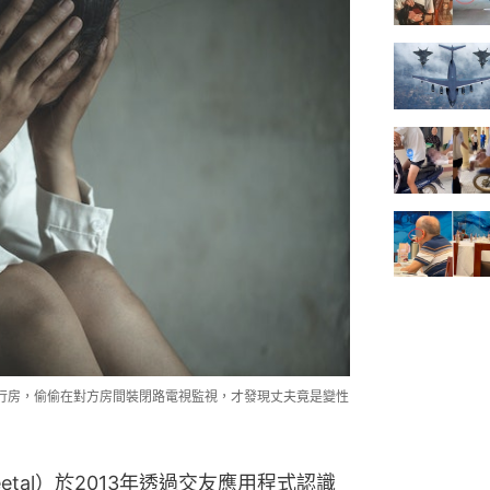
行房，偷偷在對方房間裝閉路電視監視，才發現丈夫竟是變性
etal）於2013年透過交友應用程式認識