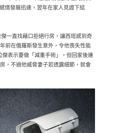
），2人感情發展迅速，翌年在家人見證下結
拉傑一直找藉口拒絕行房，讓西塔感到奇
年前在俄羅斯發生意外，令他喪失性能
維拉傑表示要做「減重手術」，但回家後連
房，不過他威脅妻子若透露細節，就會