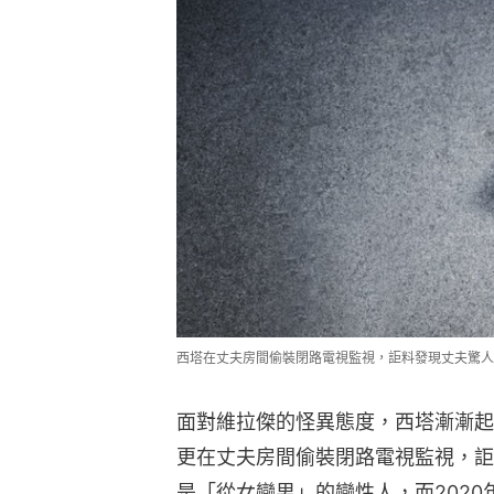
西塔在丈夫房間偷裝閉路電視監視，詎料發現丈夫驚人秘密 
面對維拉傑的怪異態度，西塔漸漸起
更在丈夫房間偷裝閉路電視監視，詎
是「從女變男」的變性人，而202