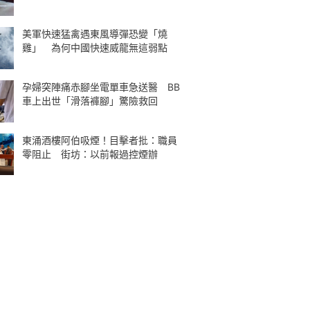
美軍快速猛禽遇東風導彈恐變「燒
雞」 為何中國快速威龍無這弱點
孕婦突陣痛赤腳坐電單車急送醫 BB
車上出世「滑落褲腳」驚險救回
東涌酒樓阿伯吸煙！目擊者批：職員
零阻止 街坊：以前報過控煙辦