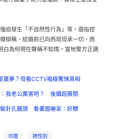
強迫發生「不自然性行為」等，還指控
傑辯稱，結婚前已向西塔坦承一切，西
明白為何現在聲稱不知情。當地警方正調
是噩夢？母看CCTV揭極驚悚真相
：我老公厲害吧？ 後續超展開
裝針孔鏡頭 看畫面嚇呆：好嬲
印度
跨性別