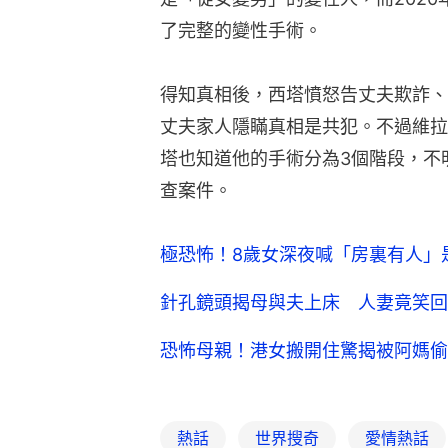
了完整的變性手術。
得知真相後，西塔憤怒告丈夫欺詐、
丈夫家人隱瞞真相是共犯。不過維拉
塔也知道他的手術分為3個階段，不
查案件。
極恐怖！8歲女深夜喊「房裏有人」
針孔鏡頭揭母與夫上床 人妻竟笑回
恐怖母親！港女搬開住驚揭被阿媽偷
熱話
世界搜奇
愛情熱話