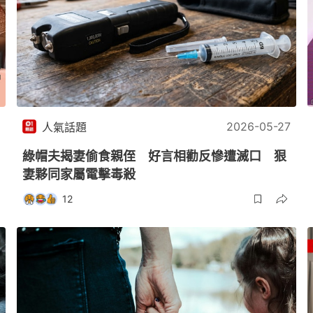
2026-05-27
人氣話題
綠帽夫揭妻偷食親侄 好言相勸反慘遭滅口 狠
妻夥同家屬電擊毒殺
12