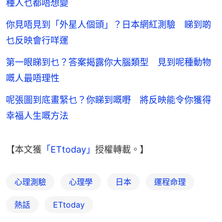
種人乜都唔想變
你見唔見到「外星人個頭」？日本網紅測驗 睇到啲
乜反映會行咩運
第一眼睇到乜？答案揭露你大腦類型 見到呢種動物
嘅人最唔理性
呢張圖到底畫緊乜？你睇到嘅嘢 將反映能令你獲得
幸福人生嘅方法
【本文獲
「ETtoday」
授權轉載。】
心理測驗
心理學
日本
運程命理
熱話
ETtoday