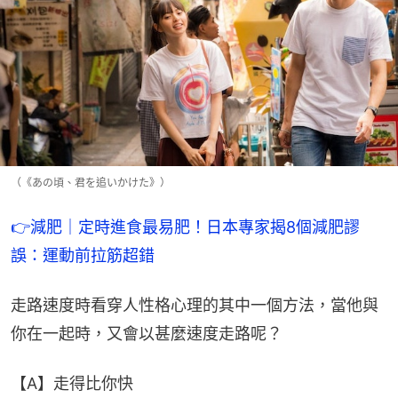
（《あの頃、君を追いかけた》）
👉減肥｜定時進食最易肥！日本專家揭8個減肥謬
誤：運動前拉筋超錯
走路速度時看穿人性格心理的其中一個方法，當他與
你在一起時，又會以甚麼速度走路呢？
【A】走得比你快