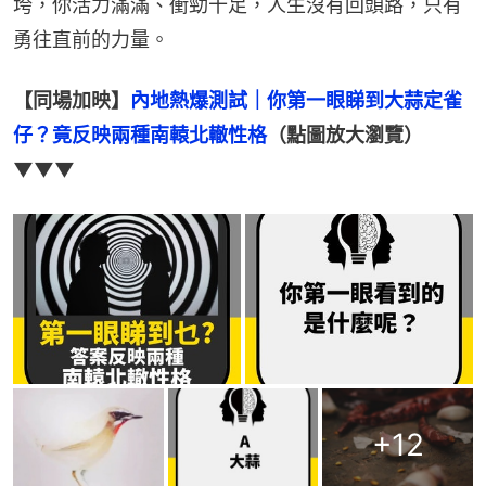
垮，你活力滿滿、衝勁十足，人生沒有回頭路，只有
勇往直前的力量。
【同場加映】
內地熱爆測試｜你第一眼睇到大蒜定雀
仔？竟反映兩種南轅北轍性格
（點圖放大瀏覽）
▼▼▼
+
12