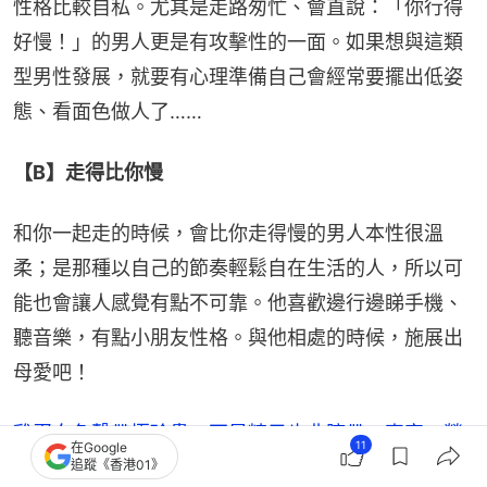
性格比較自私。尤其是走路匆忙、會直說：「你行得
好慢！」的男人更是有攻擊性的一面。如果想與這類
型男性發展，就要有心理準備自己會經常要擺出低姿
態、看面色做人了……
【B】走得比你慢
和你一起走的時候，會比你走得慢的男人本性很溫
柔；是那種以自己的節奏輕鬆自在生活的人，所以可
能也會讓人感覺有點不可靠。他喜歡邊行邊睇手機、
聽音樂，有點小朋友性格。與他相處的時候，施展出
母愛吧！
雞蛋白色繫帶極珍貴 不是精子也非臍帶 專家：營
11
在Google
追蹤《香港01》
養價值媲美燕窩