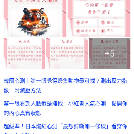
+
5
韓國心測｜第一眼覺得邊隻動物最可憐？測出壓力指
數 附減壓方法
第一眼看到人臉還是擁抱 小紅書人氣心測 揭開你
的內心真實狀態
超級準！日本爆紅心測「最想剪斷哪一條線」看穿你