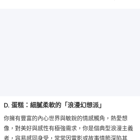
D. 蛋糕：細膩柔軟的「浪漫幻想派」
你擁有豐富的內心世界與敏銳的情感觸角，熱愛想
像，對美好與感性有極強需求，你是個典型浪漫主義
者，容易感同身受，常常因電影或故事情節深陷其