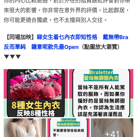
你的內心比較脆弱，對於外在的指責跟批評會對你帶
來很大的影響，你非常在意外界的評價，比起群居，
你可能更適合獨處，也不太擅與別人交往。
【同場加映】
睇女生着乜內衣即知性格　戴無帶Bra
反而單純　鍾意呢款先最Open
（點圖放大瀏覽）
▼▼▼
+
41