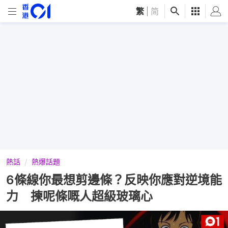
繁
|
简
熱話
熱爆話題
6條線你最想剪邊條？反映你應對逆境能
力 揀呢條嘅人超級玻璃心