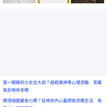
第一眼睇到少女定大叔？超經典神準心理測驗 答案
竟反映咁多嘢
覺得個圖案係乜嘢？反映你內心最想追求嘅生活 有