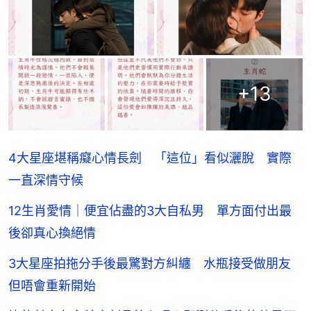
+
13
4大星座堪稱癡心情長劍 「這位」看似灑脫 實際
一直深情守候
12生肖愛情｜便宜佔盡的3大自私男 單方面付出最
後卻真心換絕情
3大星座拍拖分手後最驚對方糾纏 水瓶接受做朋友
但唔會重新開始