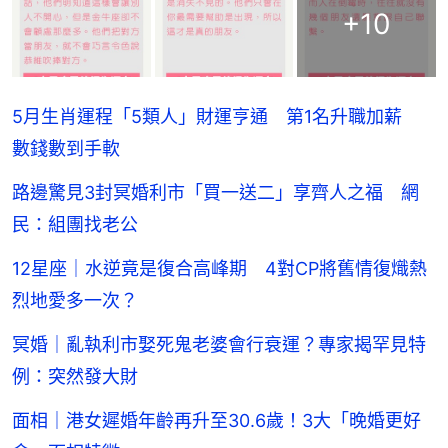
+
10
5月生肖運程「5類人」財運亨通 第1名升職加薪
數錢數到手軟
路邊驚見3封冥婚利市「買一送二」享齊人之福 網
民：組團找老公
12星座｜水逆竟是復合高峰期 4對CP將舊情復熾熱
烈地愛多一次？
冥婚｜亂執利市娶死鬼老婆會行衰運？專家揭罕見特
例：突然發大財
面相｜港女遲婚年齡再升至30.6歲！3大「晚婚更好