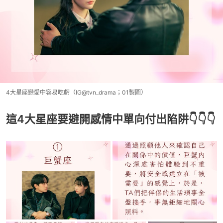
4大星座戀愛中容易吃虧（IG@tvn_drama；01製圖）
這4大星座要避開感情中單向付出陷阱👇👇👇