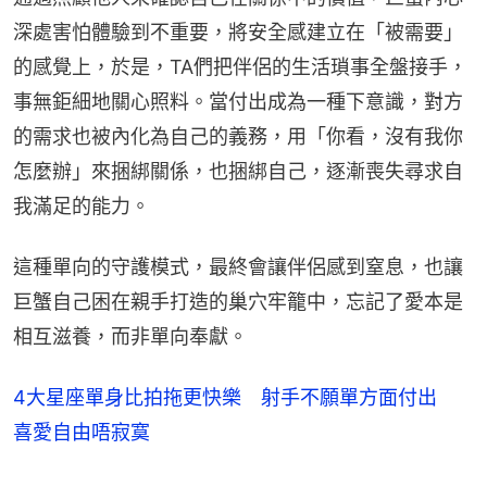
深處害怕體驗到不重要，將安全感建立在「被需要」
的感覺上，於是，TA們把伴侶的生活瑣事全盤接手，
事無鉅細地關心照料。當付出成為一種下意識，對方
的需求也被內化為自己的義務，用「你看，沒有我你
怎麼辦」來捆綁關係，也捆綁自己，逐漸喪失尋求自
我滿足的能力。
這種單向的守護模式，最終會讓伴侶感到窒息，也讓
巨蟹自己困在親手打造的巢穴牢籠中，忘記了愛本是
相互滋養，而非單向奉獻。
4大星座單身比拍拖更快樂 射手不願單方面付出
喜愛自由唔寂寞