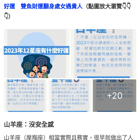
好運　雙魚財運翻身處女遇貴人
（點圖放大瀏覽👇👇
👇）
+
20
山羊座：沒安全感
山羊座（摩羯座）相當實際且務實，很早就做出了人