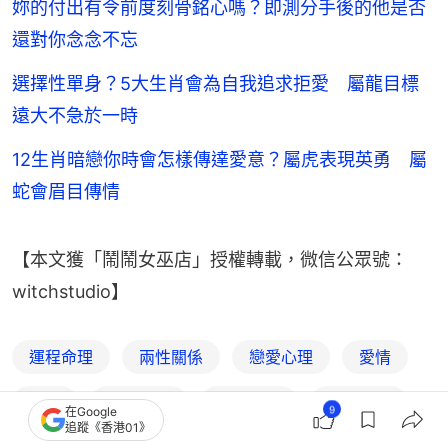
妳的付出有令前度刻骨銘心嗎？即測分手後的他是否
還對你念念不忘
選擇性單身？5大生肖會為自我追求拒愛 屬龍目標
遠大不急於一時
12生肖暗戀你時會怎樣傳達愛意？屬虎表現英勇 屬
蛇會眉目傳情
【本文獲「鬧鬧女巫店」授權轉載，微信公眾號：
witchstudio】
運程命理
兩性關係
戀愛心理
愛情
星座
星座生肖
戀愛心理
愛情哲學
9
在Google
追蹤《香港01》