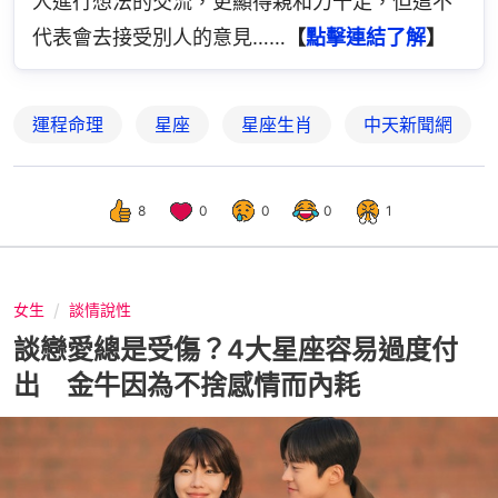
人進行想法的交流，更顯得親和力十足，但這不
代表會去接受別人的意見……
【
點擊連結了解
】
運程命理
星座
星座生肖
中天新聞網
8
0
0
0
1
女生
談情說性
談戀愛總是受傷？4大星座容易過度付
出 金牛因為不捨感情而內耗