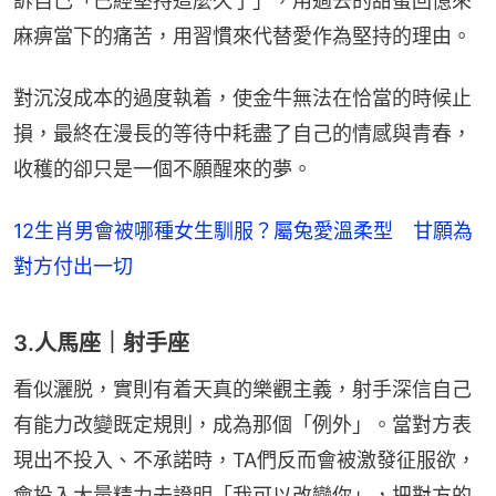
訴自己「已經堅持這麼久了」，用過去的甜蜜回憶來
麻痹當下的痛苦，用習慣來代替愛作為堅持的理由。
對沉沒成本的過度執着，使金牛無法在恰當的時候止
損，最終在漫長的等待中耗盡了自己的情感與青春，
收穫的卻只是一個不願醒來的夢。
12生肖男會被哪種女生馴服？屬兔愛溫柔型 甘願為
對方付出一切
3.人馬座｜射手座
看似灑脱，實則有着天真的樂觀主義，射手深信自己
有能力改變既定規則，成為那個「例外」。當對方表
現出不投入、不承諾時，TA們反而會被激發征服欲，
會投入大量精力去證明「我可以改變你」，把對方的