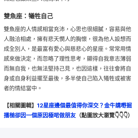
雙魚座：犧牲自己
雙魚座的人情感相當充沛，心思也很細膩，容易與他
人融洽相處，擁有悲天憫人的胸懷，很為他人設想而
成全別人，是最富有愛心與慈悲心的星座。常常用情
感來做決定，而忽略了理性思考，顯得自我意志薄弱
而無自我，也無法堅持己見，也因這樣，往往會將自
身或自身利益擺至最後，多半使自己陷入犧牲或被害
者的情結當中。
【相關圖輯】
12星座邊個最值得你深交？金牛講嘢掘
擂槌卻因一個原因極啱做朋友
（點圖放大瀏覽👇👇👇）