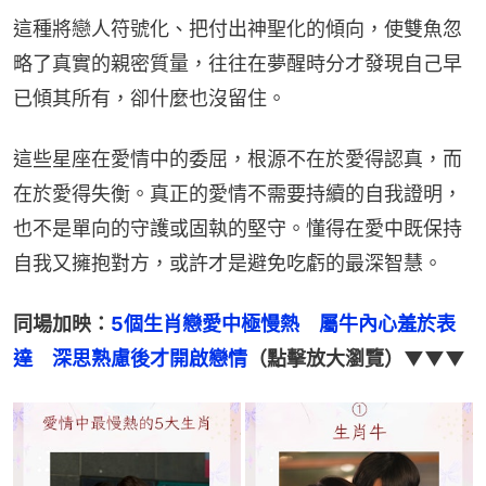
這種將戀人符號化、把付出神聖化的傾向，使雙魚忽
略了真實的親密質量，往往在夢醒時分才發現自己早
已傾其所有，卻什麼也沒留住。
這些星座在愛情中的委屈，根源不在於愛得認真，而
在於愛得失衡。真正的愛情不需要持續的自我證明，
也不是單向的守護或固執的堅守。懂得在愛中既保持
自我又擁抱對方，或許才是避免吃虧的最深智慧。
同場加映：
5個生肖戀愛中極慢熱　屬牛內心羞於表
達　深思熟慮後才開啟戀情
（點擊放大瀏覽）▼▼▼