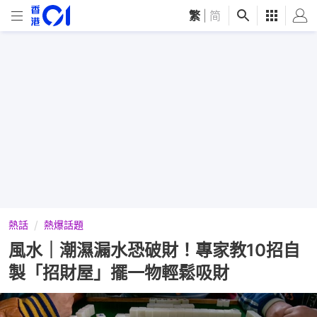
繁
|
简
熱話
熱爆話題
風水｜潮濕漏水恐破財！專家教10招自
製「招財屋」擺一物輕鬆吸財