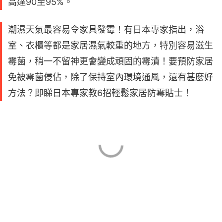
高達90至95%。
潮濕天氣最容易令家具發霉！有日本專家指出，浴
室、衣櫃等都是家居濕氣較重的地方，特別容易滋生
霉菌，稍一不留神更會變成頑固的霉漬！要預防家居
免被霉菌侵佔，除了保持室內環境通風，還有甚麼好
方法？即睇日本專家教6招輕鬆家居防霉貼士！