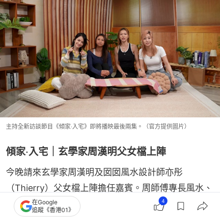
主持全新訪談節目《傾家‧入宅》即將播映最後兩集。（官方提供圖片）
傾家‧入宅｜玄學家周漢明父女檔上陣
今晚請來玄學家周漢明及囡囡風水設計師亦彤
（Thierry）父女檔上陣擔任嘉賓。周師傅專長風水、
4
算命，囡囡Thierry在外國修讀藝術，結合傳承自父親
在Google
追蹤《香港01》
的風水學，兩者合而為一將玄學時尚化。今集會參觀