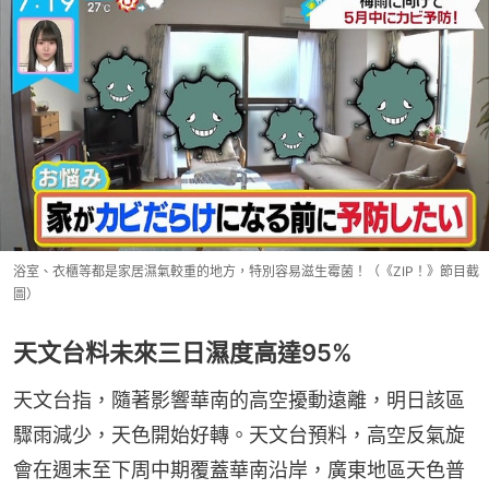
浴室、衣櫃等都是家居濕氣較重的地方，特別容易滋生霉菌！（《ZIP！》節目截
圖）
天文台料未來三日濕度高達95%
天文台指，隨著影響華南的高空擾動遠離，明日該區
驟雨減少，天色開始好轉。天文台預料，高空反氣旋
會在週末至下周中期覆蓋華南沿岸，廣東地區天色普