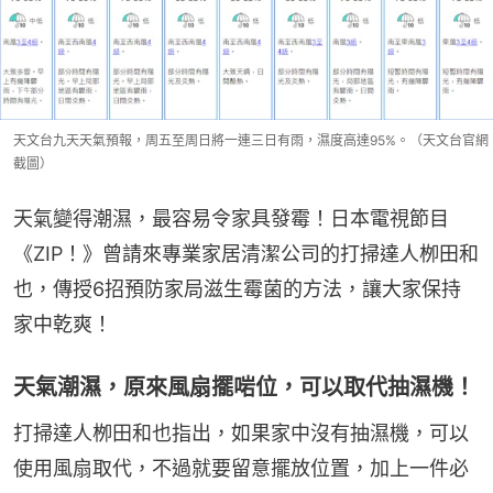
天文台九天天氣預報，周五至周日將一連三日有雨，濕度高達95%。（天文台官網
截圖）
天氣變得潮濕，最容易令家具發霉！日本電視節目
《ZIP！》曾請來專業家居清潔公司的打掃達人栁田和
也，傳授6招預防家局滋生霉菌的方法，讓大家保持
家中乾爽！
天氣潮濕，原來風扇擺啱位，可以取代抽濕機！
打掃達人栁田和也指出，如果家中沒有抽濕機，可以
使用風扇取代，不過就要留意擺放位置，加上一件必