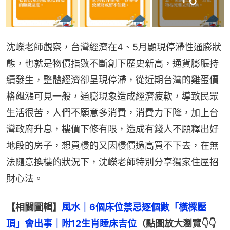
沈嶸老師觀察，台灣經濟在4、5月顯現停滯性通膨狀
態，也就是物價指數不斷創下歷史新高，通貨膨脹持
續發生，整體經濟卻呈現停滯，從近期台灣的雞蛋價
格飆漲可見一般，通膨現象造成經濟疲軟，導致民眾
生活很苦，人們不願意多消費，消費力下降，加上台
灣政府升息，樓價下修有限，造成有錢人不願釋出好
地段的房子，想買樓的又因樓價過高買不下去，在無
法隨意換樓的狀況下，沈嶸老師特別分享獨家住屋招
財心法。
【相關圖輯】
風水｜6個床位禁忌逐個數「橫樑壓
頂」會出事｜附12生肖睡床吉位
（點圖放大瀏覽👇👇