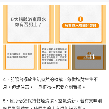
+
11
4、前陽台擺放生氣盎然的植栽，象徵進財生生不
息，但請注意，一旦植物枯死要立刻置換。
5、廁所必須保持乾燥清潔、空氣清新，若有異味則
容易聚積穢氣，使屋內的人麻煩糾紛不斷。