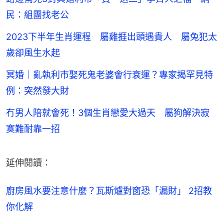
民：組團找老公
2023下半年生肖運程 屬雞捱出頭遇貴人 屬兔犯太
歲卻風生水起
冥婚｜亂執利市娶死鬼老婆會行衰運？專家揭罕見特
例：突然發大財
冇男人陪就會死！3個生肖戀愛大過天 屬狗解決寂
寞難耐靠一招
延伸閱讀：
廚房風水要注意什麼？瓦斯爐對窗恐「漏財」 2招教
你化解