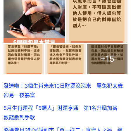
+
15
發達啦！3個生肖未來10日財源滾滾來 屬兔犯太歲
卻易一夜暴富
5月生肖運程「5類人」財運亨通 第1名升職加薪
數錢數到手軟
路邊驚見3封冥婚利市「買一送二」享齊人之福 網