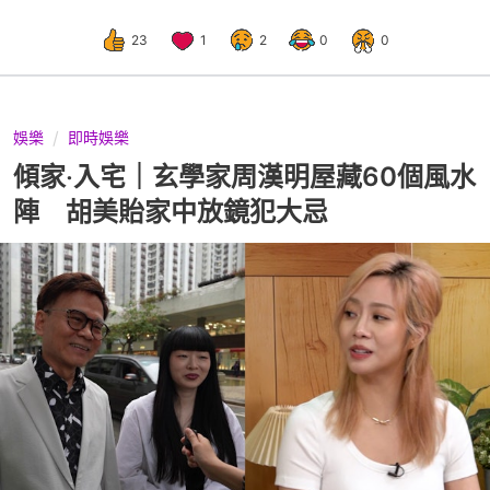
23
1
2
0
0
娛樂
即時娛樂
傾家‧入宅｜玄學家周漢明屋藏60個風水
陣 胡美貽家中放鏡犯大忌