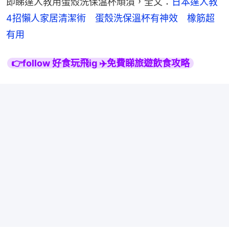
即睇達人教用蛋殼洗保溫杯頑漬，全文：
日本達人教
4招懶人家居清潔術　蛋殼洗保溫杯有神效　橡筋超
有用
👉follow 好食玩飛ig ✈️免費睇旅遊飲食攻略