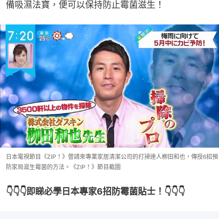
備吸濕法寶，便可以保持防止霉菌滋生！
日本電視節目《ZIP！》曾請來專業家居清潔公司的打掃達人栁田和也，傳授6招預
防家局滋生霉菌的方法。《ZIP！》節目截圖
👇👇👇即睇必學日本專家6招防霉菌貼士！👇👇👇