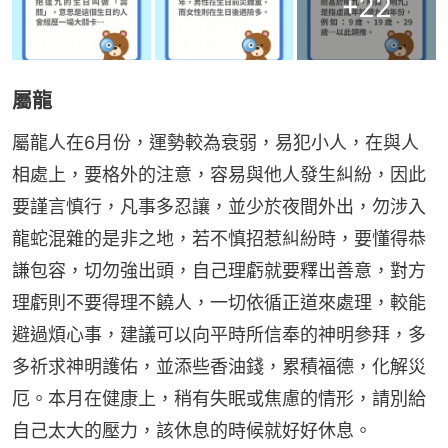
+
22
屬龍
屬龍人在6月份，運勢較為衰弱，易犯小人，在與人
相處上，要格外的注意，容易與他人發生糾紛，因此
要謹言慎行，凡事多忍讓，並少於夜間外出，勿涉入
龍蛇混雜的是非之地，若不慎招惹糾紛時，要懂得恭
謙包容，切勿強出頭，自己理虧就要釋出善意，對方
理虧則不要得理不饒人，一切依循正道來處理，較能
避過煩心事，建議可以向平時所信奉的神明參拜，多
多祈求神明護佑，並添些香油錢，累積福德，化解災
厄。本月在健康上，稍有失眠或焦慮的情形，請別給
自己太大的壓力，該休息的時候就好好休息。