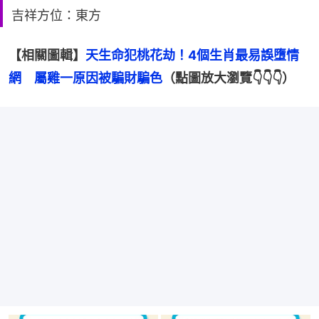
吉祥方位：東方
【相關圖輯】
天生命犯桃花劫！4個生肖最易誤墮情
網　屬雞一原因被騙財騙色
（點圖放大瀏覽👇👇👇）