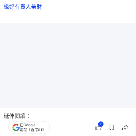
緣好有貴人帶財
延伸閱讀：
7
在Google
追蹤《香港01》
接受器官捐贈後「個性喜好全變」像另個人？靈媒媽