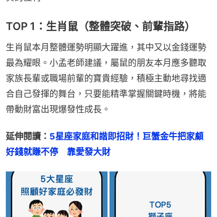
TOP 1：生肖鼠（整體突破、前輩指路）
生肖鼠本月整體運勢明顯大躍進，其中又以金錢運勢
最為耀眼。小孟老師建議，屬鼠的朋友本月應多聽取
家族長輩或職場前輩的寶貴經驗，積極主動地尋找適
合自己發揮的舞台，只要能精準掌握關鍵時機，將能
帶動財富出現爆發性成長。
延伸閱讀：
5星座家庭和諧即招財！巨蟹金牛把家顧
好錢就賺不停　靠愛發大財