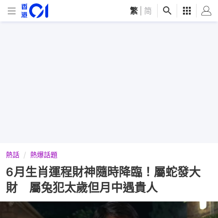
繁
|
简
熱話
熱爆話題
6月生肖運程財神隨時降臨！屬蛇發大
財 屬兔犯太歲但月中遇貴人