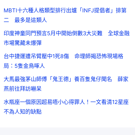
MBTI十六種人格類型排行出爐「INFJ提倡者」排第
二 最多是這類人
印度神童同門預言5月中開始倒數3大災難 全球金融
市場驚藏未爆彈
台中捷運遭吊臂壓中1死8傷 命理師揭恐怖現場格
局：5隻金鳥啄人
大馬最強茅山師傅「鬼王德」養百隻鬼仔聞名 薛家
燕前往拜訪嚇呆
水瓶座一個原因超易唔小心得罪人！一文看清12星座
不為人知的缺點