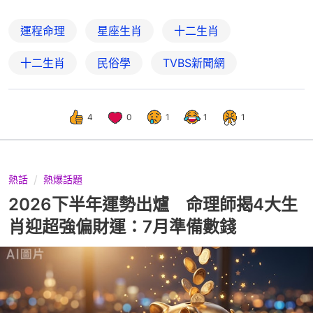
運程命理
星座生肖
十二生肖
十二生肖
民俗學
TVBS新聞網
4
0
1
1
1
熱話
熱爆話題
2026下半年運勢出爐 命理師揭4大生
肖迎超強偏財運：7月準備數錢