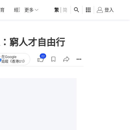
育
經濟
更多
01深圳
繁
觀點
|
简
健康
好食玩飛
登入
女
：窮人才自由行
22
在Google
追蹤《香港01》