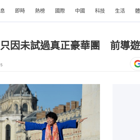
息
即時
熱榜
國際
中國
科技
生活
體
只因未試過真正豪華團 前導遊
45