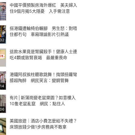
中國平價預製房海外爆紅 美夫婦入
住9個月揭5大隱憂 入手需注意
搭港鐵遭輪椅伯輾腳 男生怒：對唔
住都冇句 車廂理論影片引熱議
:32
這款水果竟是腎臟殺手！健康人士連
吃4顆或致腎衰竭 最嚴重喪命
港鐵阿叔挨柱聽歌跳舞！揈頭扭蘿彎
膝超陶醉 網民笑言：變鋼管舞
:14
有片│新蒲崗變老鼠樂園？如意樓入
10隻老鼠亂竄 網民：點住人
:06
美國旅遊｜酒店小費怎麼給不失禮？
床頭放錢少做1步房務員不敢拿