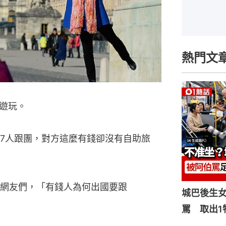
熱門文
遊玩。
7人跟團，對方這麼有錢卻沒有自助旅
網友們，「有錢人為何出國要跟
城巴後生
罵 取出1