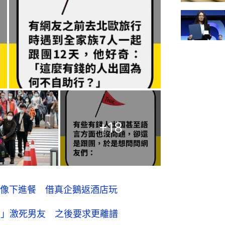
+
18
像下進餐 借真企鵝返酒店玩
信」激死男友 之後要求更離譜