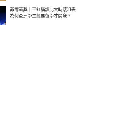
菲爾茲獎｜王虹稱讀北大時感沮喪
為何亞洲學生總要留學才開竅？