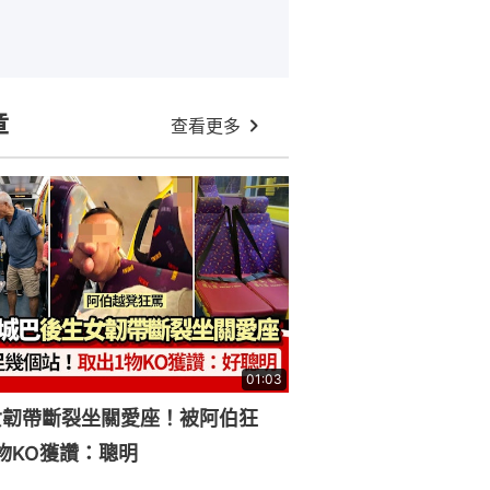
章
查看更多
01:03
女韌帶斷裂坐關愛座！被阿伯狂
物KO獲讚：聰明