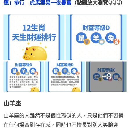
運」排行　虎馬猴易一夜暴富
（點圖放大瀏覽👇👇👇）
+
8
山羊座
山羊座的人雖然不是個性孤僻的人，只是他們不習慣
在任何場合刷存在感，同時也不擅長對別人笑臉迎