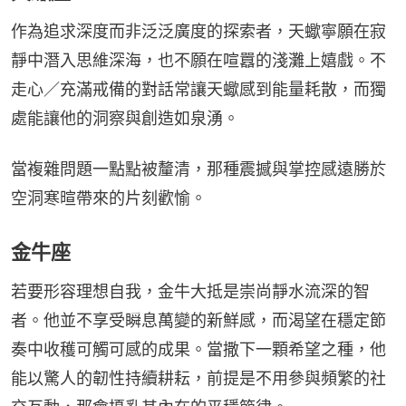
作為追求深度而非泛泛廣度的探索者，天蠍寧願在寂
靜中潛入思維深海，也不願在喧囂的淺灘上嬉戲。不
走心／充滿戒備的對話常讓天蠍感到能量耗散，而獨
處能讓他的洞察與創造如泉湧。
當複雜問題一點點被釐清，那種震撼與掌控感遠勝於
空洞寒暄帶來的片刻歡愉。
金牛座
若要形容理想自我，金牛大抵是崇尚靜水流深的智
者。他並不享受瞬息萬變的新鮮感，而渴望在穩定節
奏中收穫可觸可感的成果。當撒下一顆希望之種，他
能以驚人的韌性持續耕耘，前提是不用參與頻繁的社