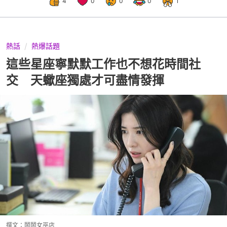
4
0
0
0
1
熱話
熱爆話題
這些星座寧默默工作也不想花時間社
交 天蠍座獨處才可盡情發揮
撰文：
鬧鬧女巫店