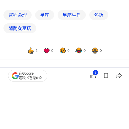
運程命理
星座
星座生肖
熱話
鬧鬧女巫店
2
0
0
0
0
5
在Google
熱話
熱爆話題
追蹤《香港01》
十二星座活在當下性格排行榜 人馬座
憑衝動奪冠 天蠍堅信有輪迴