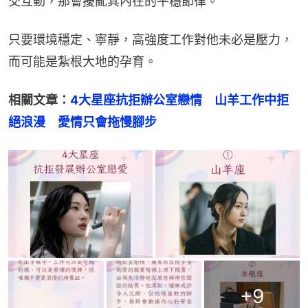
交互動，那會擾亂其內在的平穩節律。
只要環境穩定、寧靜，高強度工作對他未必是壓力，
而可能是紮根大地的孕育。
相關文章：
4大星座抗拒辦公室戀情　山羊工作中拒
絕浪漫　愛情只會拖慢腳步
+
9