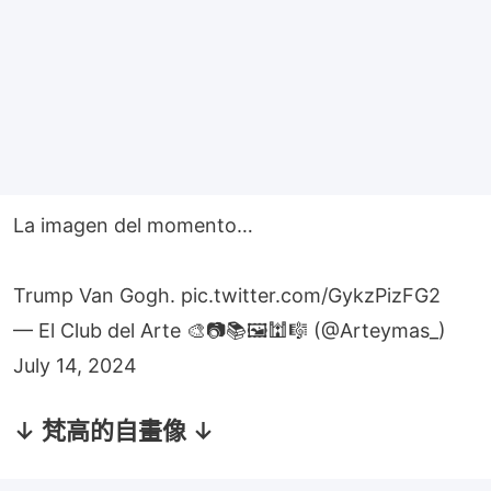
La imagen del momento…
Trump Van Gogh.
pic.twitter.com/GykzPizFG2
— El Club del Arte 🎨📷📚🖼🕍🎼 (@Arteymas_)
July 14, 2024
↓ 梵高的自畫像 ↓