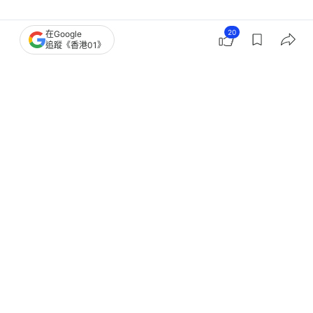
國際
即時國際
20
在Google
追蹤《香港01》
特朗普G7峰會頻「黑臉」？與法總統握
手無笑容 馬克龍認會晤艱難
撰文：
洪怡霖 成依華
出版：
2026-06-16 22:13
更新：
2026-06-16 22:14