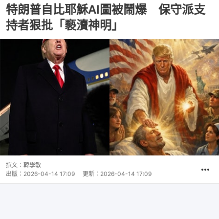
特朗普自比耶穌AI圖被鬧爆 保守派支
持者狠批「褻瀆神明」
撰文：
韓學敏
出版：
2026-04-14 17:09
更新：
2026-04-14 17:09