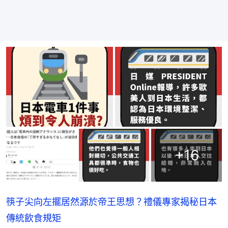
+
16
筷子尖向左擺居然源於帝王思想？禮儀專家揭秘日本
傳統飲食規矩