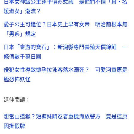
日本女神級公主穿平價衫惹議 是他們不懂「真・名
媛淑女」潮流？
愛子公主可繼位？日本史上早有女帝 明治前根本無
「男系」規定
日本「會游的寶石」：新潟縣專門養殖天價錦鯉 一
條值數千萬日圓
侵犯女性導致懷孕拉泳客落水溺死？ 可愛河童原是
極恐怖妖怪
延伸閱讀：
想當山道猴？短褲妹騎忍者重機海放警方　竟是這原
因掛假牌