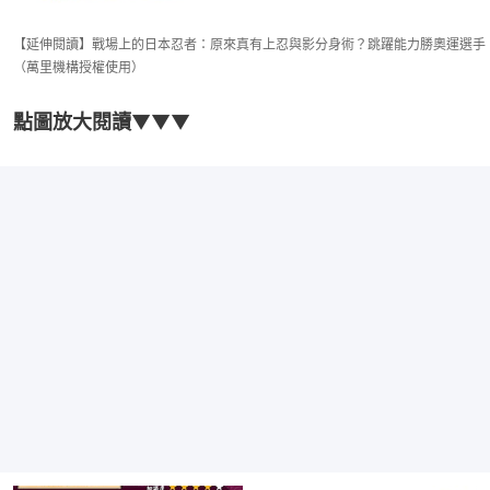
【延伸閱讀】戰場上的日本忍者：原來真有上忍與影分身術？跳躍能力勝奧運選手
（萬里機構授權使用）
點圖放大閱讀
▼▼▼