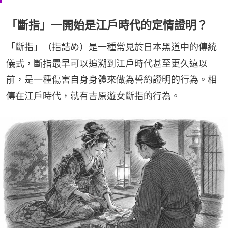
「斷指」一開始是江戶時代的定情證明？
「斷指」（指詰め）是一種常見於日本黑道中的傳統
儀式，斷指最早可以追溯到江戶時代甚至更久遠以
前，是一種傷害自身身體來做為誓約證明的行為。相
傳在江戶時代，就有吉原遊女斷指的行為。