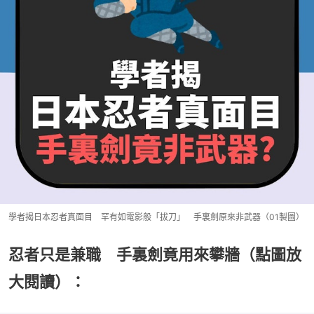
學者揭日本忍者真面目 罕有如電影般「拔刀」 手裏劍原來非武器（01製圖）
忍者只是兼職 手裏劍竟用來攀牆（點圖放
大閱讀）：