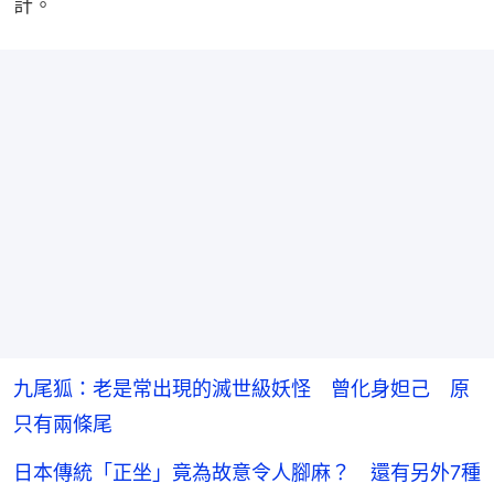
計。
九尾狐：老是常出現的滅世級妖怪 曾化身妲己 原
只有兩條尾
日本傳統「正坐」竟為故意令人腳麻？ 還有另外7種