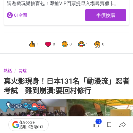
1
0
0
1
0
熱話
開罐
真火影現身！日本131名「動漫流」忍者
考試 難到崩潰:要回村修行
15
在Google
追蹤《香港01》