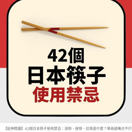
【延伸閱讀】42個日本筷子使用禁忌：淚筷、迷筷、拉筷是什麼？舉高過嘴也不行