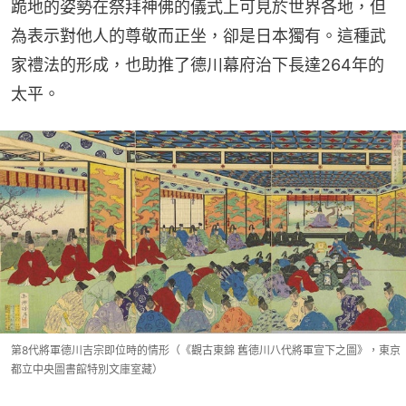
跪地的姿勢在祭拜神佛的儀式上可見於世界各地，但
為表示對他人的尊敬而正坐，卻是日本獨有。這種武
家禮法的形成，也助推了德川幕府治下長達264年的
太平。
第8代將軍德川吉宗即位時的情形（《觀古東錦 舊德川八代將軍宣下之圖》，東京
都立中央圖書館特別文庫室藏）