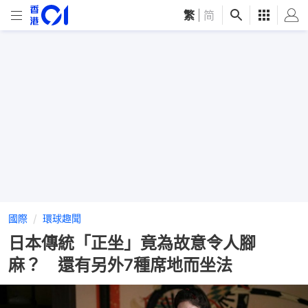
繁
|
简
國際
環球趣聞
日本傳統「正坐」竟為故意令人腳
麻？ 還有另外7種席地而坐法