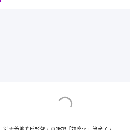
鋪天蓋地的反駁聲，直接把「讓座派」給淹了。