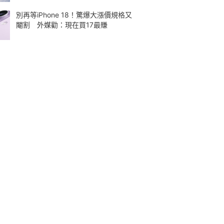
別再等iPhone 18！驚爆大漲價規格又
閹割 外媒勸：現在買17最賺