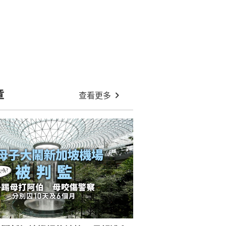
熊本地震Aeon爆炸喪妻 丈夫葬禮上
展示「本想讓她穿上的婚紗」
卡尼演講時提詞器故障 乘機嘲諷特
朗普：我不會視之為陰謀｜有片
泰國足球賽遇雷擊 24歲球員遭擊中
身亡 另有12人受傷｜慎入
韓國56歲YouTuber直播中突然服毒
亡 疑曾與觀眾爆發言語衝突
De Beers坦承誤判培育鑽石威脅 天
然鑽價暴跌 慘虧1.13億美元
中國粉絲泰國機場追星遭拒登機事
件 泰外長籲中方使館勿激化矛盾