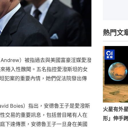
熱門文
e Andrew）被指過去與美國富豪淫媒愛潑
）相熟，近來捲入性醜聞。五名指控愛潑斯坦的女
坦犯案的重要內情，她們促法院發出傳
id Boies）指出，安德魯王子是愛潑斯
火星有外星
性交易的重要訊息，包括曾目睹有人在
形」伸手
庭下達傳票，安德魯王子一旦身在美國