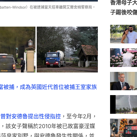
tbatten-Windsor）在被逮捕當天搭車離開艾爾舍姆警察局，
當被捕，成為英國近代首位被捕王室家族
ffre）曾對安德魯提出性侵指控
，至今年2月，
，該女子聲稱於2010年被已故富豪淫媒
n）送往溫莎皇家別墅，與安德魯發生性關係，並