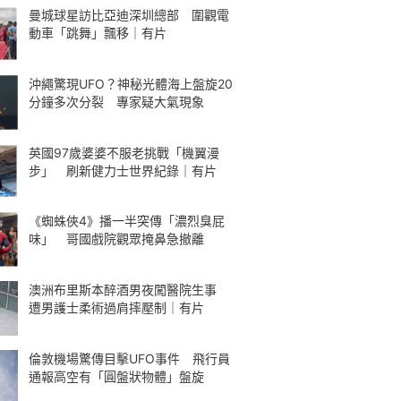
曼城球星訪比亞迪深圳總部 圍觀電
動車「跳舞」飄移｜有片
沖繩驚現UFO？神秘光體海上盤旋20
分鐘多次分裂 專家疑大氣現象
英國97歲婆婆不服老挑戰「機翼漫
步」 刷新健力士世界紀錄｜有片
《蜘蛛俠4》播一半突傳「濃烈臭屁
味」 哥國戲院觀眾掩鼻急撤離
澳洲布里斯本醉酒男夜闖醫院生事
遭男護士柔術過肩摔壓制｜有片
倫敦機場驚傳目擊UFO事件 飛行員
通報高空有「圓盤狀物體」盤旋