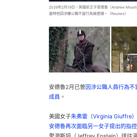
2026年2月19日，英國前王子安德魯（Andrew Moun
當時他因涉嫌公職不當行為被逮捕。（Reuters）
安德魯2月已曾
因涉公職人員行為不
成員
。
美國女子
朱弗雷（Virginia Giu
安德魯再次面臨另一女子提出的指控
愛潑斯坦（Jeffrey Epstei