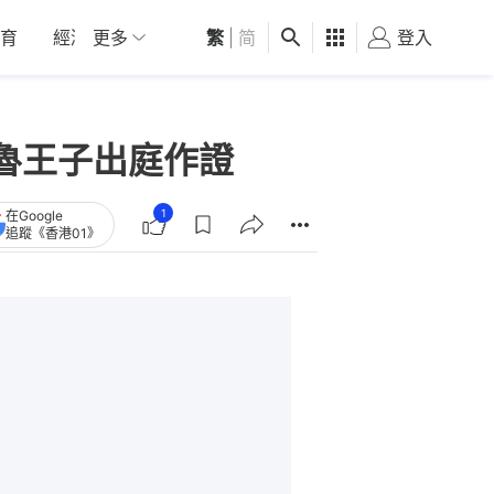
育
經濟
更多
01深圳
繁
觀點
|
简
健康
好食玩飛
登入
女
魯王子出庭作證
1
在Google
追蹤《香港01》