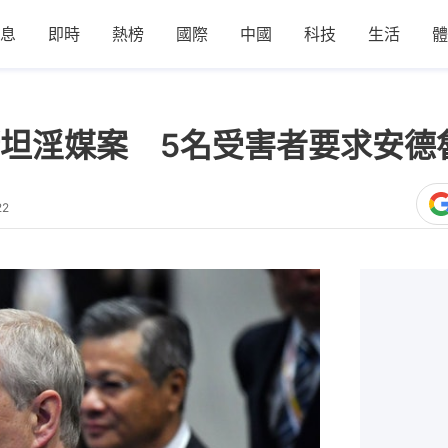
息
即時
熱榜
國際
中國
科技
生活
體
坦淫媒案 5名受害者要求安德
22