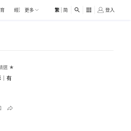
育
經濟
更多
01深圳
繁
觀點
|
简
健康
好食玩飛
登入
女
精選 ★
彩｜有