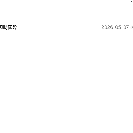
2026-05-07
即時國際
國法官據報公布愛潑斯坦遺書 內容曝光：可選時機告別
3
2026-04-27
即時國際
潑斯坦｜施紀賢任命文德森涉誤導議會 英下議院將表決