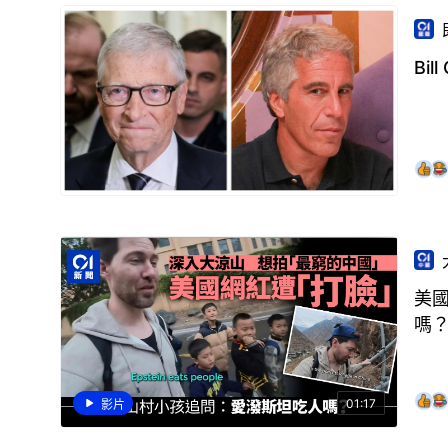
Bi
美
嗎
01:17
影片