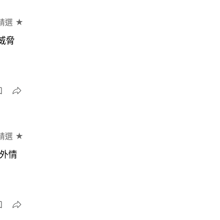
精選 ★
威脅
精選 ★
婚外情