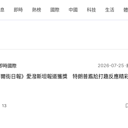
息
即時
熱榜
國際
中國
科技
生活
體
2026-07-25
即時國際
華爾街日報》愛潑斯坦報道獲獎 特朗普尷尬打趣反應精
13