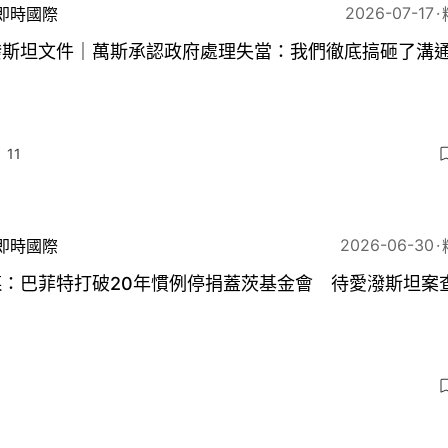
2026-07-17
即時國際
潑斯坦文件｜萬斯承認政府處理失當：我們徹底搞砸了溝
11
2026-06-30
即時國際
媒：巴菲特打破20年慣例停捐蓋茨基金會 待愛潑斯坦案
5