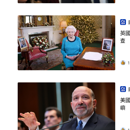
英
查
1
美
嶼