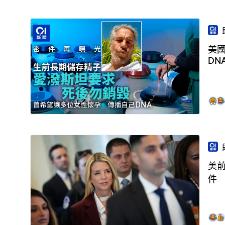
美
DN
美
件