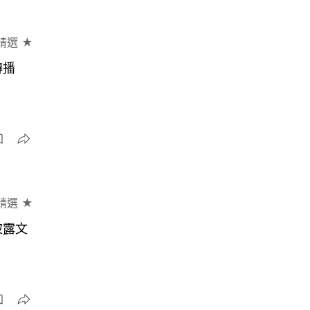
精選 ★
傳播
精選 ★
披露文