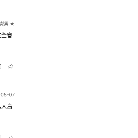
精選 ★
安全審
-05-07
私人島