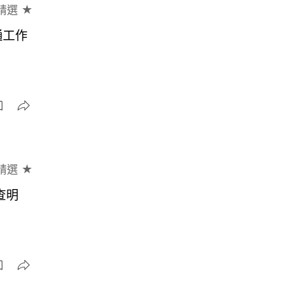
精選 ★
通工作
精選 ★
查明