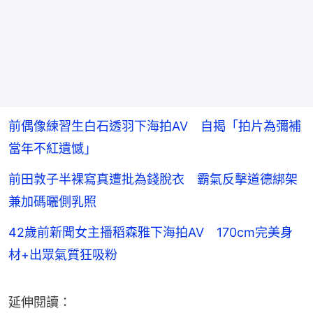
前偶像練習生白石透羽下海拍AV 自揭「拍片為彌補
當年不紅遺憾」
前田敦子半裸寫真遭批為錢脫衣 霸氣反擊道德綁架
兼加碼曬側乳照
42歲前新聞女主播稻森雅下海拍AV 170cm完美身
材+出眾氣質狂吸粉
延伸閱讀：