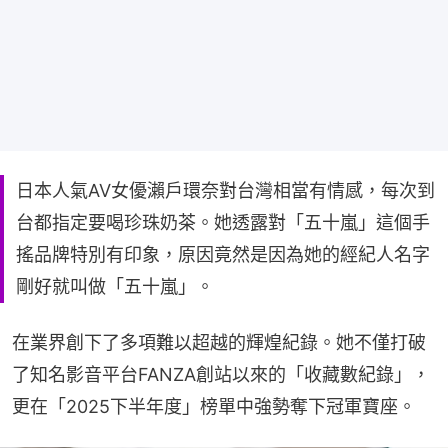
日本人氣AV女優瀨戶環奈對台灣相當有情感，每次到
台都指定要喝珍珠奶茶。她透露對「五十嵐」這個手
搖品牌特別有印象，原因竟然是因為她的經紀人名字
剛好就叫做「五十嵐」。
在業界創下了多項難以超越的輝煌紀錄。她不僅打破
了知名影音平台FANZA創站以來的「收藏數紀錄」，
更在「2025下半年度」榜單中強勢奪下冠軍寶座。