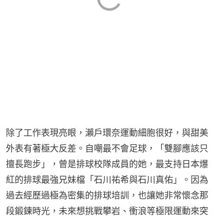
除了工作表現亮眼，瀨戶環奈運動細胞很好，與甜美
外表有著極大反差。自嘲最不會足球，「雙腳應該只
擅長跑步」，曾是排球校隊成員的她，最支持日本爆
紅的排球最強兄妹檔「石川祐希與石川真佑」。因為
過去經歷過極為密集的排球培訓，也讓她非常懷念那
段鍛鍊時光，未來想挑戰攀岩、衝浪等極限運動來突