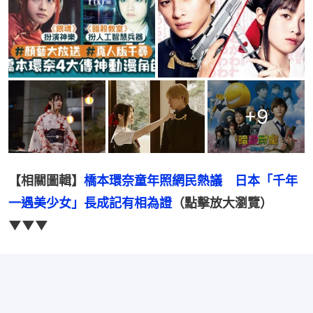
+
9
【相關圖輯】
橋本環奈童年照網民熱議　日本「千年
一遇美少女」長成記有相為證
（點擊放大瀏覽）
▼▼▼