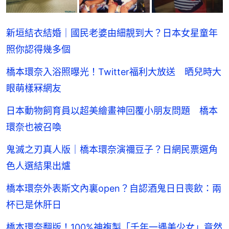
新垣結衣結婚｜國民老婆由細靚到大？日本女星童年
照你認得幾多個
橋本環奈入浴照曝光！Twitter福利大放送 晒兒時大
眼萌樣冧網友
日本動物飼育員以超美繪畫神回覆小朋友問題 橋本
環奈也被召喚
鬼滅之刃真人版｜橋本環奈演禰豆子？日網民票選角
色人選結果出爐
橋本環奈外表斯文內裏open？自認酒鬼日日喪飲：兩
杯已是休肝日
橋本環奈翻版！100%神複製「千年一遇美少女」竟然