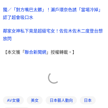
獨／「對方嘴巴太髒」！瀨戶環奈色誘「當場冷掉」
認了超會吸口水
鄰家女神私下竟是超級宅女！佐佐木佐木二度登台想
放閃
【本文獲「
聯合新聞網
」授權轉載。】
AV女優
美女
日本藝人動向
日本