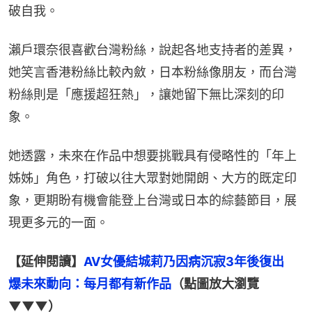
破自我。
瀨戶環奈很喜歡台灣粉絲，說起各地支持者的差異，
她笑言香港粉絲比較內斂，日本粉絲像朋友，而台灣
粉絲則是「應援超狂熱」，讓她留下無比深刻的印
象。
她透露，未來在作品中想要挑戰具有侵略性的「年上
姊姊」角色，打破以往大眾對她開朗、大方的既定印
象，更期盼有機會能登上台灣或日本的綜藝節目，展
現更多元的一面。
【延伸閱讀】
AV女優結城莉乃因病沉寂3年後復出　
爆未來動向：每月都有新作品
（點圖放大瀏覽
▼▼▼）