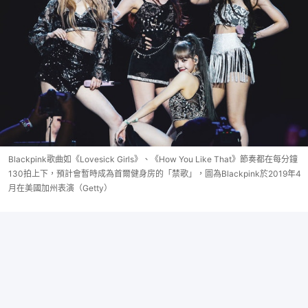
Blackpink歌曲如《Lovesick Girls》、《How You Like That》節奏都在每分鐘
130拍上下，預計會暫時成為首爾健身房的「禁歌」，圖為Blackpink於2019年4
月在美國加州表演（Getty）