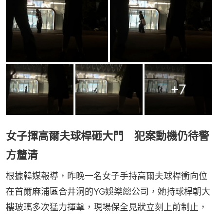
+
7
女子揮高爾夫球桿砸大門 犯案動機仍待警
方釐清
根據韓媒報導，昨晚一名女子手持高爾夫球桿衝向位
在首爾麻浦區合井洞的YG娛樂總公司，她持球桿朝大
樓玻璃多次猛力揮擊，現場保全見狀立刻上前制止，