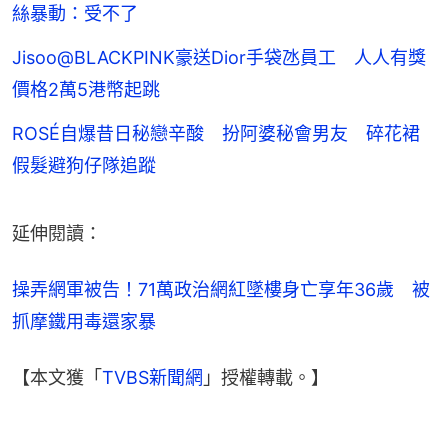
絲暴動：受不了
Jisoo@BLACKPINK豪送Dior手袋氹員工 人人有獎
價格2萬5港幣起跳
ROSÉ自爆昔日秘戀辛酸 扮阿婆秘會男友 碎花裙
假髮避狗仔隊追蹤
延伸閱讀：
操弄網軍被告！71萬政治網紅墜樓身亡享年36歲　被
抓摩鐵用毒還家暴
【本文獲「
TVBS新聞網
」授權轉載。】