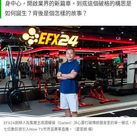
身中心，開啟業界的新篇章。到底這個破格的構思是
如何誕生？背後是個怎樣的故事？
EFX24創辦人及集團主席譚耀倫（Gallen）決心要打破傳統健身室的單一模式，斥
七位數巨資引入Now TV世界盃賽事直播。（夏家朗 攝）