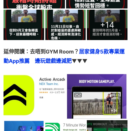
+
14
延伸閱讀：去唔到GYM Room？
居家健身5款專業運
動App推薦　邊玩遊戲邊減肥
▼▼▼