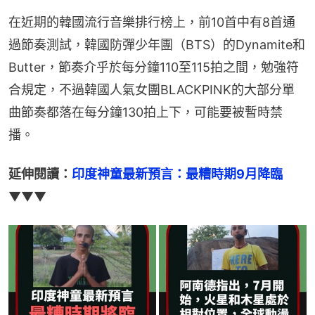
在近期的韓國流行音樂排行榜上，前10首中有8首通
過節奏測試，韓國防彈少年團（BTS）的Dynamite和
Butter，節奏介乎於每分鐘110至115拍之間，勉強符
合規定，不過韓國人氣女團BLACKPINK的大部分單
曲節奏都落在每分鐘130拍上下，可能要被暫時禁
播。
延伸閱讀：
印度神童最新預言：最糟時期9月降臨
▼▼▼