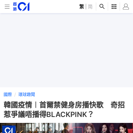
繁
|
简
國際
環球趣聞
韓國疫情︱首爾禁健身房播快歌 奇招
惹爭議唔播得BLACKPINK？