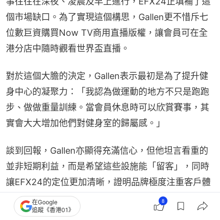
事往往在深夜、凌晨及早上進行，EFX24正填補了這
個市場缺口。為了實現這個構思，Gallen更不惜斥七
位數巨資購買Now TV商用直播版權，讓會員可在全
港分店中隨時觀看世界盃直播。
對於這個大膽的決定，Gallen表示最初是為了提升健
身中心的凝聚力：「我認為做運動的地方不只是跑跑
步、做做重量訓練。當會員休息時可以欣賞賽事，其
實會大大增加他們對健身室的歸屬感。」
談到回報，Gallen亦顯得充滿信心，但他坦言看重的
並非短期利益，而是希望這些設施能「留客」，同時
讓EFX24的定位更加清晰，證明品牌極度注重客戶體
驗。
8
在Google
追蹤《香港01》