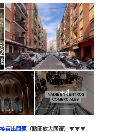
+
4
疫苗出問題
（點圖放大閱讀）▼▼▼