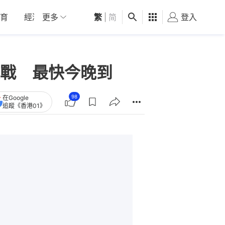
育
經濟
更多
01深圳
繁
觀點
|
简
健康
好食玩飛
登入
女
戰 最快今晚到
98
在Google
追蹤《香港01》