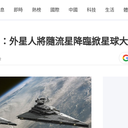
息
即時
熱榜
國際
中國
科技
生活
體
：外星人將隨流星降臨掀星球大
2