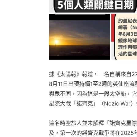
據《太陽報》報道，一名自稱來自2
8月11日出現持續1至2週的英仙座
與眾不同，因為這是一艘太空船，它
星際大戰「諾齊克」（Nozic War
這名時空旅人並未解釋「諾齊克星際
及，第一次的諾齊克戰爭將在202