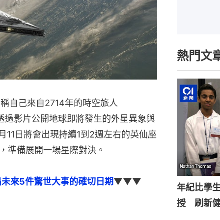
熱門文
宣稱自己來自2714年的時空旅人
er」，並透過影片公開地球即將發生的外星異象與
月11日將會出現持續1到2週左右的英仙座
，準備展開一場星際對決。
亦曾點出未來5件驚世大事的確切日期
▼▼▼
年紀比學生
授 刷新