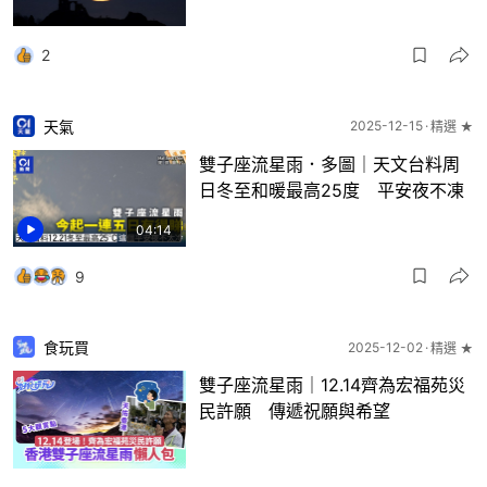
2
天氣
2025-12-15
精選 ★
雙子座流星雨．多圖｜天文台料周
日冬至和暖最高25度 平安夜不凍
04:14
9
食玩買
2025-12-02
精選 ★
雙子座流星雨｜12.14齊為宏福苑災
民許願 傳遞祝願與希望