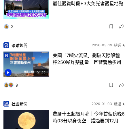
最佳觀賞時段+3大免光害觀星地點
2
環球趣聞
2026-03-19
精選 ★
美國「7噸火流星」劃破天際解體
釋250噸炸藥能量 巨響驚動多州
01:22
9
社會新聞
2026-01-03
精選 ★
農曆十五超級月亮｜今年首個傍晚6
時03分現身夜空 錯過要到12月