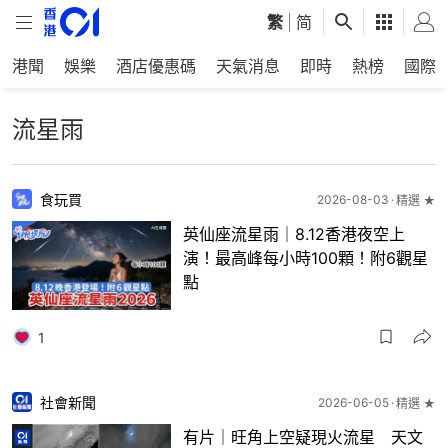
繁
|
简
港聞
娛樂
酒店優惠碼
天氣消息
即時
熱榜
國際
流星雨
食玩買
2026-08-03
精選 ★
英仙座流星雨｜8.12香港夜空上
演！最高峰每小時100顆！附6觀星
點
1
社會新聞
2026-06-05
精選 ★
有片｜旺角上空疑現火流星 天文