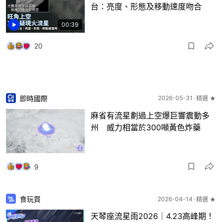
台：亮度、形態及移動速度吻合
00:39
20
即時國際
2026-05-31
精選 ★
麻省有流星劃過上空爆巨響震動多
州 威力相當於300噸黃色炸藥
9
食玩買
2026-04-14
精選 ★
天琴座流星雨2026｜4.23高峰期！