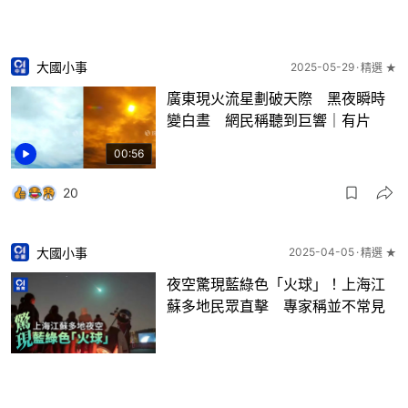
大國小事
2025-05-29
精選 ★
廣東現火流星劃破天際 黑夜瞬時
變白晝 網民稱聽到巨響｜有片
00:56
20
大國小事
2025-04-05
精選 ★
夜空驚現藍綠色「火球」！上海江
蘇多地民眾直擊 專家稱並不常見
21