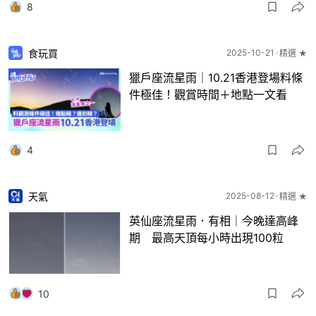
8
食玩買
2025-10-21
精選 ★
獵戶座流星雨｜10.21香港登場料條
件極佳！觀賞時間＋地點一文看
4
天氣
2025-08-12
精選 ★
英仙座流星雨．有相｜今晚達高峰
期 最高天頂每小時出現100粒
10