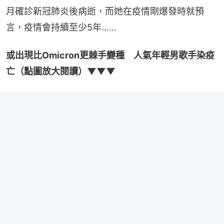
月確診新冠肺炎後病逝，而她在疫情剛爆發時就預
言，疫情會持續至少5年……
或出現比Omicron更棘手變種　人氣年輕男歌手染疫
亡（點圖放大閱讀）▼▼▼