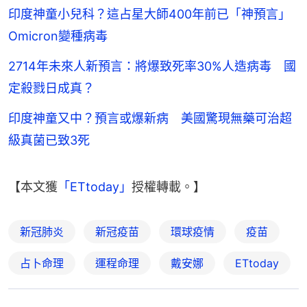
印度神童小兒科？這占星大師400年前已「神預言」
Omicron變種病毒
2714年未來人新預言：將爆致死率30%人造病毒 國
定殺戮日成真？
印度神童又中？預言或爆新病 美國驚現無藥可治超
級真菌已致3死
【本文獲
「ETtoday」
授權轉載。】
新冠肺炎
新冠疫苗
環球疫情
疫苗
占卜命理
運程命理
戴安娜
ETtoday