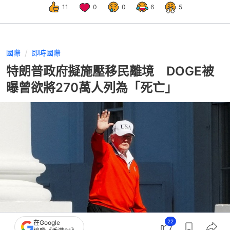
11
0
0
6
5
國際
即時國際
特朗普政府擬施壓移民離境 DOGE被
曝曾欲將270萬人列為「死亡」
22
在Google