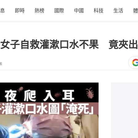
息
即時
熱榜
國際
中國
科技
生活
體
女子自救灌漱口水不果 竟夾出
6