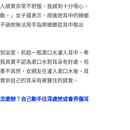
人感覺非常不舒服，我感到十分噁心，
動。」女子還表示，爬進她耳中的蟑螂
不過她無法用手指將蟑螂從耳中取出
到浴室，抓起一瓶漱口水灌入耳中，希
我其實不認為漱口水對耳朵有好處，但
果不其然，女網友在灌入漱口水後，耳
覺到自己的耳朵有被塞住的感覺。
怎麼辦？自己動手往深處挖或會弄傷耳