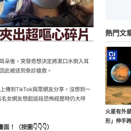
熱門文
耳朵後，突發奇想決定將漱口水倒入耳
因此被送到急診搶救。
傳到TikTok與眾網友分享，沒想到一
這名女網友想起這段恐怖經歷時仍大呼
火星有外星
形」伸手
！（按圖👇👇👇）