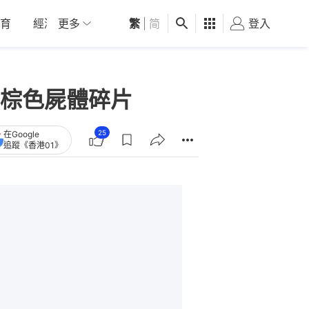
育
經濟
更多
01深圳
繁
觀點
|
简
健康
好食玩飛
登入
女
棕色屍體碎片
25
在Google
追蹤《香港01》