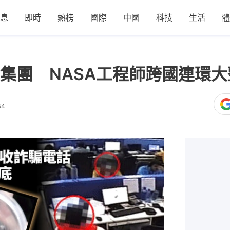
息
即時
熱榜
國際
中國
科技
生活
體
集團 NASA工程師跨國連環
54