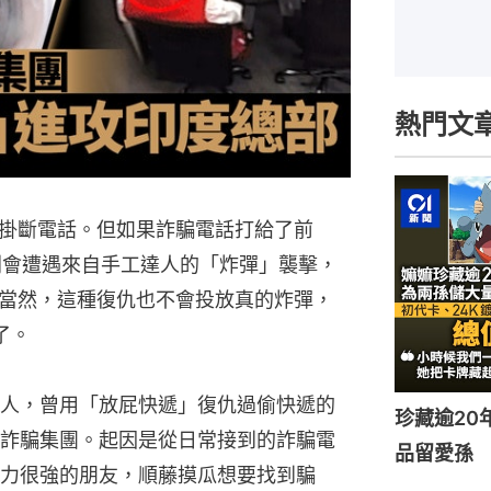
熱門文
掛斷電話。但如果詐騙電話打給了前
，騙子則會遭遇來自手工達人的「炸彈」襲擊，
當然，這種復仇也不會投放真的炸彈，
了。
人，曾用「放屁快遞」復仇過偷快遞的
珍藏逾20
詐騙集團。起因是從日常接到的詐騙電
品留愛孫 
力很強的朋友，順藤摸瓜想要找到騙