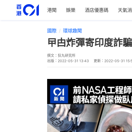
港聞
娛樂
酒店優惠碼
天氣消
國際
環球趣聞
曱甴炸彈寄印度詐騙
撰文：
狂丸研究所
出版：
2022-05-31 13:43
更新：
2022-05-31 15: