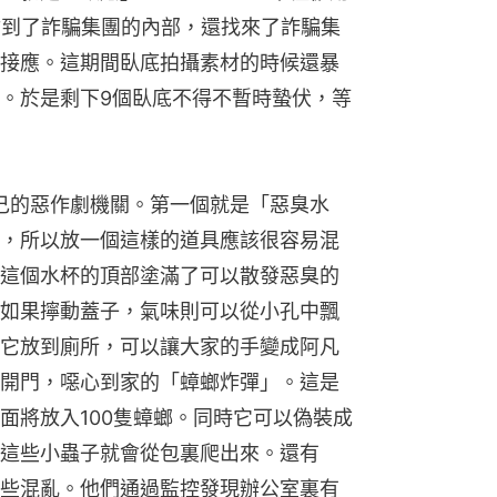
插到了詐騙集團的內部，還找來了詐騙集
接應。這期間臥底拍攝素材的時候還暴
。於是剩下9個臥底不得不暫時蟄伏，等
了自己的惡作劇機關。第一個就是「惡臭水
，所以放一個這樣的道具應該很容易混
這個水杯的頂部塗滿了可以散發惡臭的
如果擰動蓋子，氣味則可以從小孔中飄
它放到廁所，可以讓大家的手變成阿凡
開門，噁心到家的「蟑螂炸彈」。這是
面將放入100隻蟑螂。同時它可以偽裝成
這些小蟲子就會從包裏爬出來。還有
些混亂。他們通過監控發現辦公室裏有