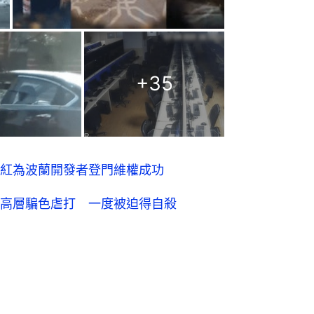
+
35
紅為波蘭開發者登門維權成功
高層騙色虐打 一度被迫得自殺