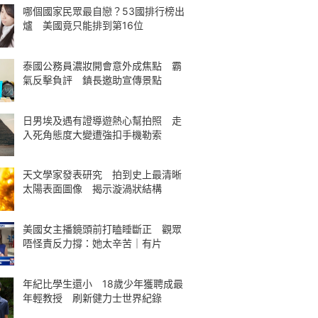
哪個國家民眾最自戀？53國排行榜出
爐 美國竟只能排到第16位
泰國公務員濃妝開會意外成焦點 霸
氣反擊負評 鎮長邀助宣傳景點
日男埃及遇有證導遊熱心幫拍照 走
入死角態度大變遭強扣手機勒索
天文學家發表研究 拍到史上最清晰
太陽表面圖像 揭示漩渦狀結構
美國女主播鏡頭前打瞌睡斷正 觀眾
唔怪責反力撐：她太辛苦｜有片
年紀比學生還小 18歲少年獲聘成最
年輕教授 刷新健力士世界紀錄