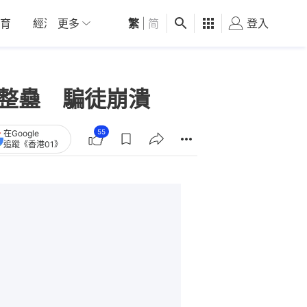
育
經濟
更多
01深圳
繁
觀點
|
简
健康
好食玩飛
登入
女
大整蠱 騙徒崩潰
55
在Google
追蹤《香港01》