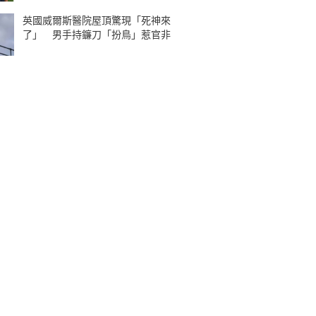
英國威爾斯醫院屋頂驚現「死神來
了」 男手持鐮刀「扮鳥」惹官非