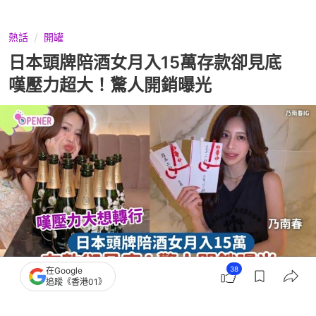
熱話
開罐
日本頭牌陪酒女月入15萬存款卻見底
嘆壓力超大！驚人開銷曝光
38
在Google
追蹤《香港01》
撰文：
日本這些事兒
出版：
2026-08-07 12:00
更新：
2026-08-07 12:00