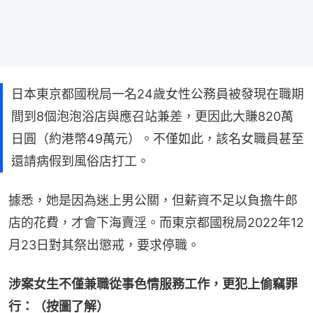
日本東京都國稅局一名24歲女性公務員被發現在職期
間到8個泡泡浴店與應召站兼差，更因此大賺820萬
日圓（約港幣49萬元）。不僅如此，該名女職員甚至
還請病假到風俗店打工。
據悉，她是因為迷上男公關，但薪資不足以負擔牛郎
店的花費，才會下海賣淫。而東京都國稅局2022年12
月23日對其祭出懲戒，要求停職。
涉案女生不僅兼職從事色情服務工作，更犯上偷竊罪
行：（按圖了解）