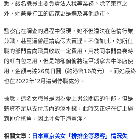
悉，該名職員主要負責法人稅等業務。除了東京之
外，她兼差打工的店家更是遍及其他縣市。
監察官在調查的過程中發現，她不但違法在色情行業
兼職，甚至還曾經請病假去賣淫。不僅如此，她所任
職的部門會向職員收取一定費用，用於同事間喜喪時
的紅白包之用，但是她卻偷偷將這筆錢拿去牛郎店使
用，金額高達26萬日圓（約港幣1.6萬元）。而她最終
也在2022年12月遭到停職處分。
據悉，這名女職員是因為愛上男公關店的牛郎，但是
薪資不足以支付店內的酒水錢，此時又正好在街上遇
到仲介挖角，因此才會下海賣淫。
相關文章：
日本東京美女「排排企等恩客」情況失