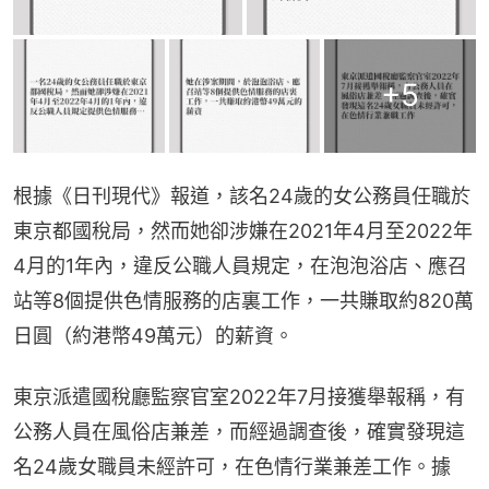
+
5
根據《日刊現代》報道，該名24歲的女公務員任職於
東京都國稅局，然而她卻涉嫌在2021年4月至2022年
4月的1年內，違反公職人員規定，在泡泡浴店、應召
站等8個提供色情服務的店裏工作，一共賺取約820萬
日圓（約港幣49萬元）的薪資。
東京派遣國稅廳監察官室2022年7月接獲舉報稱，有
公務人員在風俗店兼差，而經過調查後，確實發現這
名24歲女職員未經許可，在色情行業兼差工作。據