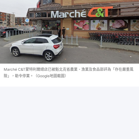
Marché C&T蒙特利爾總店已被魁北克省農業、漁業及食品部評為「存在嚴重風
險」，勒令停業。（Google地圖截圖）