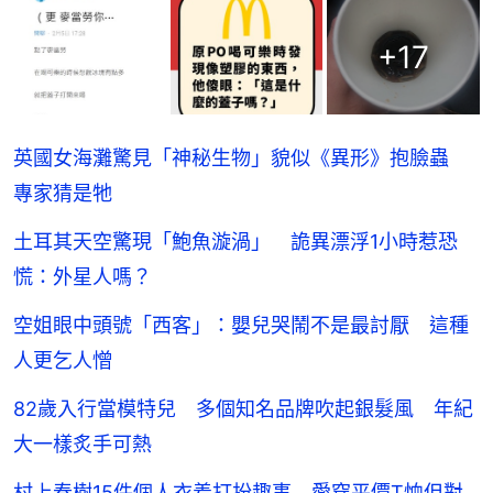
+
17
英國女海灘驚見「神秘生物」貌似《異形》抱臉蟲
專家猜是牠
土耳其天空驚現「鮑魚漩渦」 詭異漂浮1小時惹恐
慌：外星人嗎？
空姐眼中頭號「西客」：嬰兒哭鬧不是最討厭 這種
人更乞人憎
82歲入行當模特兒 多個知名品牌吹起銀髮風 年紀
大一樣炙手可熱
村上春樹15件個人衣着打扮趣事 愛穿平價T恤但對