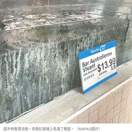
超市有售賣活魚，但魚缸玻璃上長滿了黴菌。 （MAPAQ圖片）