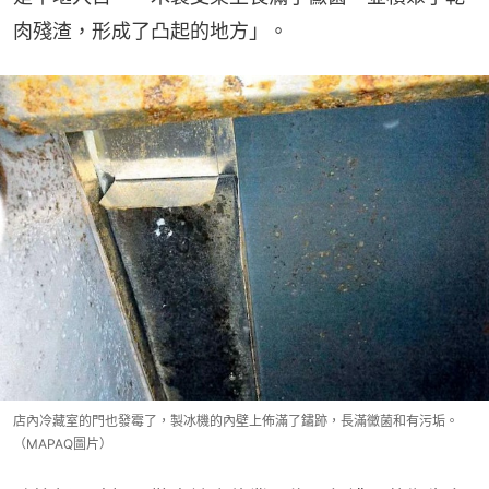
肉殘渣，形成了凸起的地方」。
店內冷藏室的門也發霉了，製冰機的內壁上佈滿了鏽跡，長滿黴菌和有污垢。
（MAPAQ圖片）