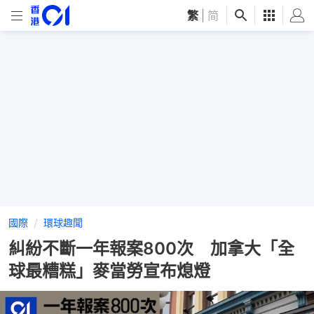
繁
|
简
國際
環球趣聞
糾紛不斷一年報案800次 加拿大「全
球最糟糕」麥當勞宣布熄燈