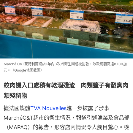
Marché C&T蒙特利爾總店1年內3次因衛生問題被罰款，涉款總額高達8.100加
元。（Google地圖截圖）
絞肉機入口處積有乾涸殘渣 肉類籃子有發臭肉
類殘留物
據法國媒體
TVA Nouvelles
進一步披露了涉事
MarchéC&T超市的衛生情況，報道引述漁業及食品部
（MAPAQ）的報告，形容店內情況令人觸目驚心。檢