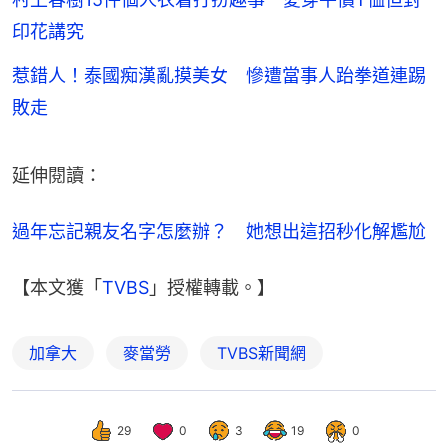
印花講究
惹錯人！泰國痴漢亂摸美女 慘遭當事人跆拳道連踢
敗走
延伸閱讀：
過年忘記親友名字怎麼辦？　她想出這招秒化解尷尬
【本文獲「
TVBS
」授權轉載。】
加拿大
麥當勞
TVBS新聞網
29
0
3
19
0