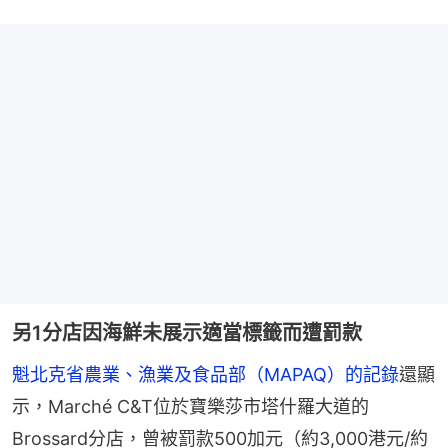
另1分店因海鮮未展示適當標籤而遭罰款
魁北克省農業、漁業及食品部（MAPAQ）的記錄
還顯
示，Marché C&T位於寶樂莎市塔什羅大道的
Brossard分店，曾被罰款500加元（約3,000港元/約