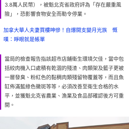
3.8萬人民幣），被魁北克省政府評為「存在嚴重風
險」，恐影響食物安全而勒令停業。
加拿大華人夫妻買樓呻慘！自爆開支變月光族 慨
嘆：睜眼就是帳單
當局的檢查報告指該超市店舖衛生環境欠佳，當中包
括絞肉機入口處積有乾涸的殘渣、肉類架及籃子更被
一層發臭、粉紅色的黏稠肉類殘留物覆蓋等，而且魚
缸佈滿藍綠色黴斑等等，必須改善至衛生合格的水
平，並獲魁北克省農業、漁業及食品部確認後方可重
開。