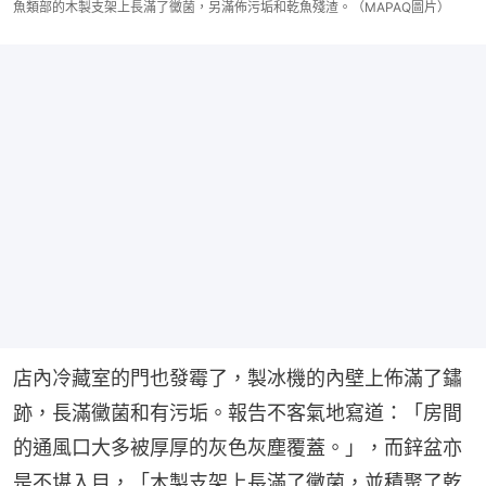
魚類部的木製支架上長滿了黴菌，另滿佈污垢和乾魚殘渣。（MAPAQ圖片）
店內冷藏室的門也發霉了，製冰機的內壁上佈滿了鏽
跡，長滿黴菌和有污垢。報告不客氣地寫道：「房間
的通風口大多被厚厚的灰色灰塵覆蓋。」，而鋅盆亦
是不堪入目，「木製支架上長滿了黴菌，並積聚了乾