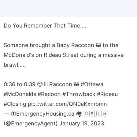
Do You Remember That Time....
Someone brought a Baby Raccoon 🦝 to the
McDonald's on Rideau Street during a massive
brawl.....
0:36 to 0:39 🥺 lil Raccoon 🦝
#Ottawa
#McDonalds
#Racoon
#Throwback
#Rideau
#Closing
pic.twitter.com/QN0aKxmbmn
— 🦋EmergencyHousing.ca 🏘️ 🇨🇦 🇺🇦
(@EmergencyAgent)
January 19, 2023