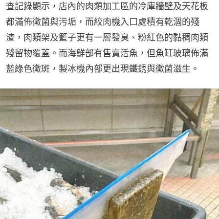
查記錄顯示，店內的肉類加工區的冷庫牆壁及天花板
都滿佈黴菌與污垢，而絞肉機入口處積有乾涸的殘
渣，肉類架及籃子更有一層發臭、粉紅色的黏稠肉類
殘留物覆蓋。而海鮮部有售賣活魚，但魚缸玻璃佈滿
藍綠色黴斑，製冰機內部更出現鐵銹與黴菌滋生。