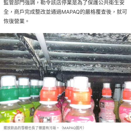
監管部門強調，勒令該店停業是為了保護公共衛生安
全，商戶完成整改並通過MAPAQ的嚴格覆查後，就可
恢復營業。
擺放飲品的雪櫃也長了黴菌有污垢。（MAPAQ圖片）