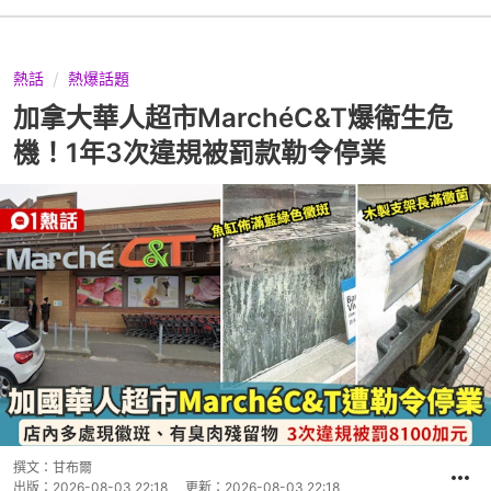
熱話
熱爆話題
加拿大華人超市MarchéC&T爆衛生危
機！1年3次違規被罰款勒令停業
撰文：
甘布爾
出版：
2026-08-03 22:18
更新：
2026-08-03 22:18