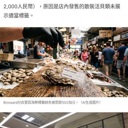
2,000人民幣），原因是店內發售的散裝活貝類未展
示適當標籤。
Brossard分店曾因海鮮標籤缺失被罰款500加元。（AI生成圖片）