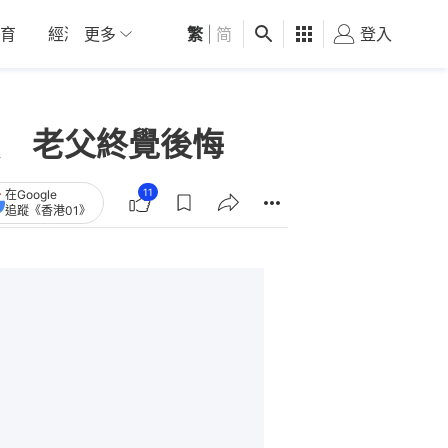
育
經濟
更多
01深圳
繁
觀點
|
简
健康
好食玩飛
登入
女
 老父終覺後悔
11
在Google
追蹤《香港01》