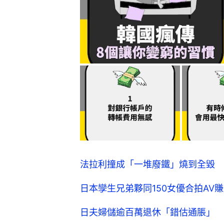
法拉利撞成「一堆廢鐵」燒到全毀 
日本孿生兄弟夥同150女優合拍AV賺
日夫婦儲逾百萬退休「錯估通脹」 