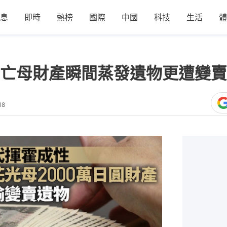
息
即時
熱榜
國際
中國
科技
生活
體
亡母財產瞬間蒸發遺物更遭變賣
18