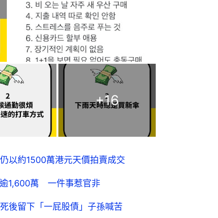
+
16
仍以約1500萬港元天價拍賣成交
逾1,600萬 一件事惹官非
死後留下「一屁股債」子孫喊苦