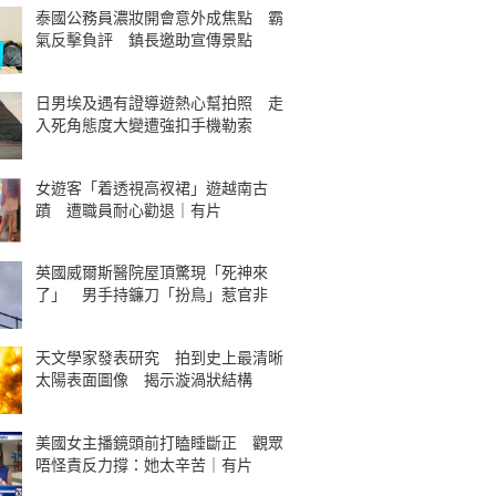
泰國公務員濃妝開會意外成焦點 霸
氣反擊負評 鎮長邀助宣傳景點
日男埃及遇有證導遊熱心幫拍照 走
入死角態度大變遭強扣手機勒索
女遊客「着透視高衩裙」遊越南古
蹟 遭職員耐心勸退｜有片
英國威爾斯醫院屋頂驚現「死神來
了」 男手持鐮刀「扮鳥」惹官非
天文學家發表研究 拍到史上最清晰
太陽表面圖像 揭示漩渦狀結構
美國女主播鏡頭前打瞌睡斷正 觀眾
唔怪責反力撐：她太辛苦｜有片