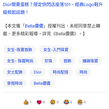
Dior開賣蛋糕？限定快閃店座落101，經典Logo鞋升
級掀起話題！
【本文獲「
Bella儂儂
」授權刊出，未經同意禁止轉
載。更多精彩報導，詳見《Bella儂儂》。】
女生-珠寶首飾
女生-入門珠寶
女生- 珠寶時尚
珍珠
首飾
鐘錶珠寶
女士配飾
Dior
時尚配搭
時尚
穿搭時尚
Bella儂儂
1
0
0
0
0