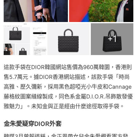
+
1
這款手袋在DIOR韓國網站售價為960萬韓圜，香港則
售5.7萬元。據DIOR香港網站描述，該款手袋「時尚
高雅、歷久彌新，採用黑色超啞光小牛皮和Cannage
藤格紋圖案縫線製成，同色系金屬D.I.O.R.吊飾散發優
雅魅力」。未知金與正是經由什麼途徑取得手袋。
金朱愛疑穿DIOR外套
韓媒3月曾報道稱，金正恩帶女兒金朱愛觀看軍方發