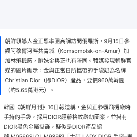
朝鮮領導人金正恩率團高調訪問俄羅斯，9月15日參
觀阿穆爾河畔共青城（Komsomolsk-on-Amur）加
加林飛機廠，胞妹金與正也有陪同。韓媒發現朝鮮官
媒的圖片顯示，金與正當日所攜帶的手袋疑為名牌
Christian Dior（即DIOR）產品，要價960萬韓圜
（約5.65萬港元）。
韓國《朝鮮月刊》16日報道稱，金與正參觀飛機廠時
手持的手袋，採用DIOR經藤格紋縫糿圖案，並掛有
DIOR黑色金屬掛飾，疑似是DIOR產品編
號:M0566SLOI_M989的「大碼 LADY DIOR 手袋–黑