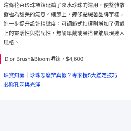
這條花朵珍珠項鍊延續了淡水珍珠的運用，使整體散
發極為甜美的氣息。細節上，鍊條點綴著品牌字樣，
進一步提升設計精緻度；可調節式扣環則增加了佩戴
上的靈活性與搭配性，無論單戴或疊搭皆能展現迷人
風格。
Dior Brush&Bloom項鍊，$4,600
珠寶知識｜珍珠怎麼辨真假？專家授5大鑑定技巧
必睇孔洞與光澤