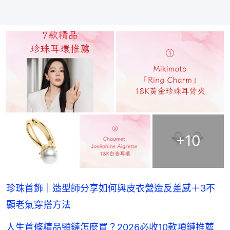
+
10
珍珠首飾｜造型師分享如何與皮衣營造反差感＋3不
顯老氣穿搭方法
人生首條精品頸鏈怎麼買？2026必收10款項鏈推薦