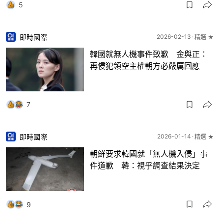
5
即時國際
2026-02-13
精選 ★
韓國就無人機事件致歉 金與正：
再侵犯領空主權朝方必嚴厲回應
7
即時國際
2026-01-14
精選 ★
朝鮮要求韓國就「無人機入侵」事
件道歉 韓：視乎調查結果決定
9