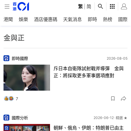
繁
|
简
港聞
娛樂
酒店優惠碼
天氣消息
即時
熱榜
國際
金與正
即時國際
2026-08-05
斥日本自衛隊試射戰斧導彈 金與
正：將採取更多軍事選項應對
7
國際分析
2026-06-12
精選 ★
朝鮮、俄烏、伊朗：特朗普已由主