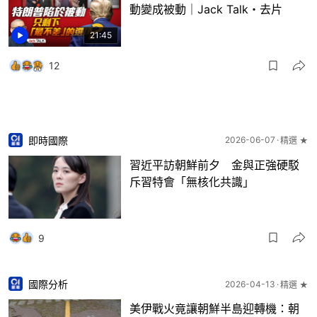
動變成被動｜Jack Talk・去片
21:45
12
即時國際
2026-06-07
精選 ★
習近平訪朝鮮前夕 金與正強硬駁
斥習特會「無核化共識」
9
國際分析
2026-04-13
精選 ★
美伊戰火竟讓朝鮮半島迎轉機：朝