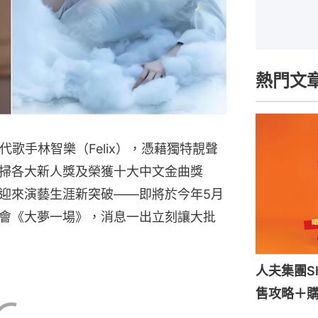
熱門文
代歌手林智樂（Felix），憑藉獨特靚聲
掃各大新人獎及榮獲十大中文金曲獎
迎來演藝生涯新突破——即將於今年5月
會《大夢一場》，消息一出立刻讓大批
人夫集團S
售攻略＋