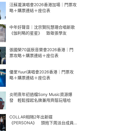
汪蘇瀧演唱會2026香港加場｜門票攻
略＋購票連結＋座位表
中年好聲音｜沈宗賢阮慧珊合唱新歌
《伽利略的星星》 致敬張學友
張國榮70誕辰音樂會2026香港｜門
票攻略＋購票連結＋座位表
優里Yuuri演唱會2026香港｜門票攻
略＋購票連結＋座位表
炎明熹年初過檔Sony Music資源爆
發 輕鬆撐起名牌兼甩齊蔭玩嘻哈
COLLAR相隔2年出新碟
《PERSONA》 頭炮下周派台成員
解構最愛歌曲