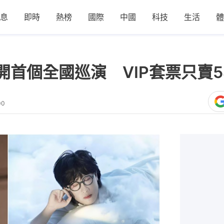
息
即時
熱榜
國際
中國
科技
生活
體
開首個全國巡演 VIP套票只賣5
00