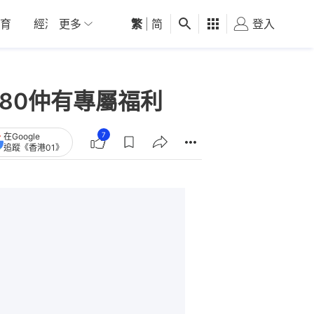
育
經濟
更多
01深圳
繁
觀點
|
简
健康
好食玩飛
登入
女
80仲有專屬福利
7
在Google
追蹤《香港01》