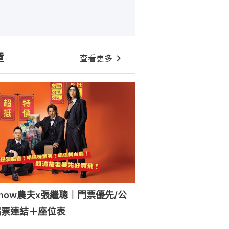
章
查看更多
how農夫x張繼聰｜門票優先/公
購票連結＋座位表