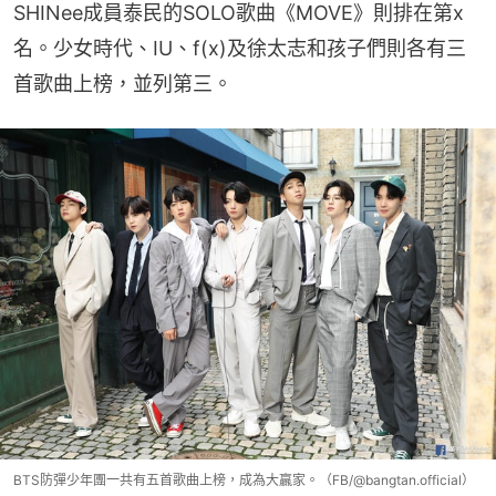
SHINee成員泰民的SOLO歌曲《MOVE》則排在第x
名。少女時代、IU、f(x)及徐太志和孩子們則各有三
首歌曲上榜，並列第三。
BTS防彈少年團一共有五首歌曲上榜，成為大贏家。（FB/@bangtan.official）