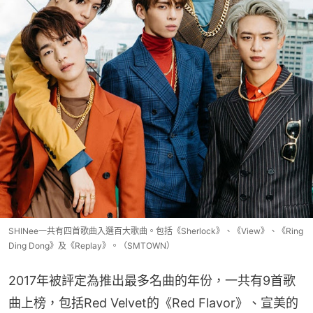
SHINee一共有四首歌曲入選百大歌曲。包括《Sherlock》、《View》、《Ring
Ding Dong》及《Replay》。（SMTOWN）
2017年被評定為推出最多名曲的年份，一共有9首歌
曲上榜，包括Red Velvet的《Red Flavor》、宣美的