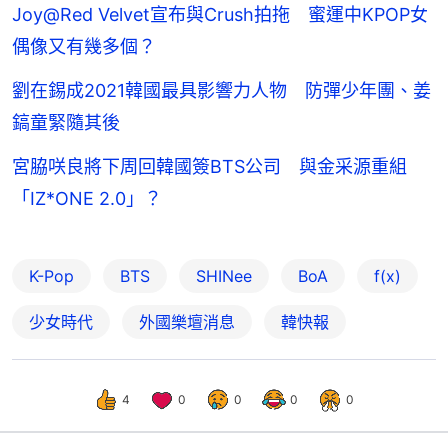
Joy@Red Velvet宣布與Crush拍拖 蜜運中KPOP女
偶像又有幾多個？
劉在錫成2021韓國最具影響力人物 防彈少年團、姜
鎬童緊隨其後
宮脇咲良將下周回韓國簽BTS公司 與金采源重組
「IZ*ONE 2.0」？
K-Pop
BTS
SHINee
BoA
f(x)
少女時代
外國樂壇消息
韓快報
4
0
0
0
0