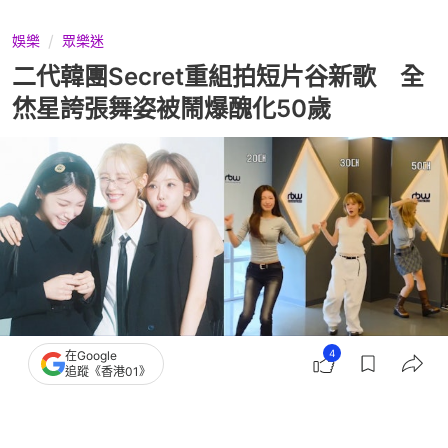
娛樂
眾樂迷
二代韓團Secret重組拍短片谷新歌 全
烋星誇張舞姿被鬧爆醜化50歲
4
在Google
追蹤《香港01》
撰文：
薯條
出版：
2026-08-05 15:00
更新：
2026-08-06 18:19