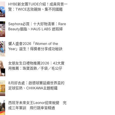
HYBE新女團TUIDE介紹！成員背景一
覽：TWICE志效親妹、集不同國籍
Sephora必買｜十大好物清單：Rare
Beauty胭脂、HAUS LABS 遮瑕掃
儷人盛會2026「Women of the
Year」誕生！得獎者分享成功秘訣
女朋友生日禮物推薦2026｜42大實
用推薦：珠寶首飾／手袋／毛公仔
8月好去處：啟德球賽延續世界盃的
足球狂熱、CHIIKAWA主題輕鐵
西班牙未來女王Leonor迎來蛻變 完
成三年軍訓 飛行跳傘皆精通