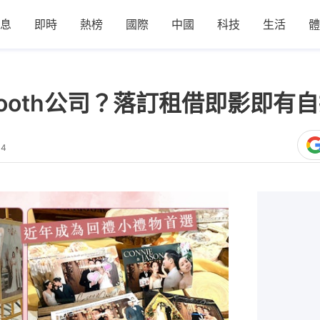
息
即時
熱榜
國際
中國
科技
生活
體
 Booth公司？落訂租借即影即有
14