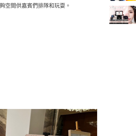
圍有足夠空間供嘉賓們排隊和玩耍。