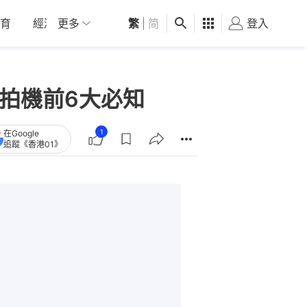
育
經濟
更多
01深圳
繁
觀點
|
简
健康
好食玩飛
登入
女
自拍機前6大必知
1
在Google
追蹤《香港01》