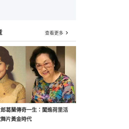
章
查看更多
女郎葛蘭傳奇一生：闖進荷里活
歌舞片黃金時代