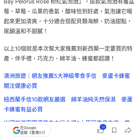
Bay Pelorus Rose 粉紅氣泡酒」，這款氣泡酒有覆盆
莓、草莓、瓜果的香氣，酸味恰到好處，氣泡讓它喝
起來更加清爽，十分適合搭配貝類海鮮、奶油甜點，
尾韻溫和不甜膩！
以上10個就是本次幫大家推薦到新西蘭一定要買的特
產、伴手禮，巧克力、綿羊油、蜂蜜都超讚！
澳洲旅遊｜網友推薦5大神級零食手信 麥盧卡蜂蜜
關注健康必買
紐西蘭手信10款網友嚴選 綿羊油純天然保濕 麥蘆
卡蜂蜜有益必買
出國旅遊跟團還是自由行？網2大原因喜歡自遊 帶
12
在Google
長輩適合跟團
追蹤《香港01》