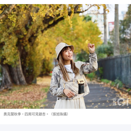
奧克蘭秋季，四周可見銀杏。（張旭珠攝）