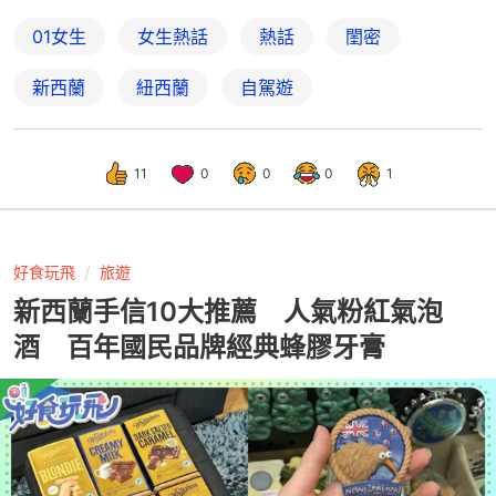
01女生
女生熱話
熱話
閨密
新西蘭
紐西蘭
自駕遊
11
0
0
0
1
好食玩飛
旅遊
新西蘭手信10大推薦 人氣粉紅氣泡
酒 百年國民品牌經典蜂膠牙膏