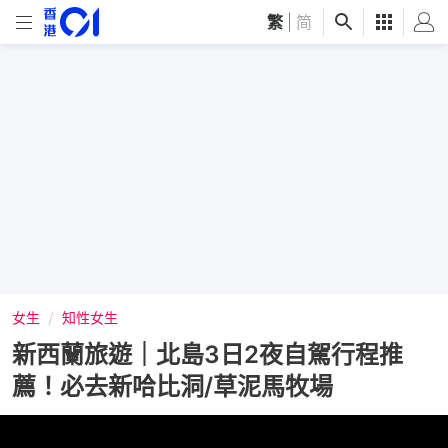
繁
|
简
女生
知性女生
新西蘭旅遊｜北島3日2夜自駕行程推
薦！必去新哈比洞/草泥馬牧場