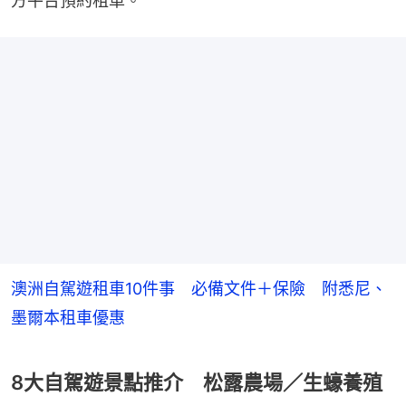
方平台預約租車。
澳洲自駕遊租車10件事 必備文件＋保險 附悉尼、
墨爾本租車優惠
8大自駕遊景點推介 松露農場／生蠔養殖