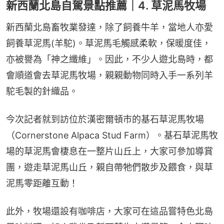
新西蘭北島自駕景點推薦｜4. 草泥馬牧場
新西蘭北島畜牧業發達，除了飼養牛羊，當地人亦愛
飼養草泥馬(羊駝)。草泥馬毛觸感柔軟，保暖度佳，
亦被譽為「神之纖維」。因此，不少人遊北島時，都
會順道會去草泥馬牧場，親親動物同時入手一系列羊
駝毛製的針織品。
今次記者就到訪位於漢密爾頓市的基石草泥馬牧場
（Cornerstone Alpaca Stud Farm）。基石草泥馬牧
場的草泥馬會棲息在一整片山丘上，大家可參加導賞
團，遊走草泥馬山丘，親自帶牠們散步及餵食，與草
泥馬零距離互動！
此外，牧場還設有咖啡店，大家可在這品嘗特色北島