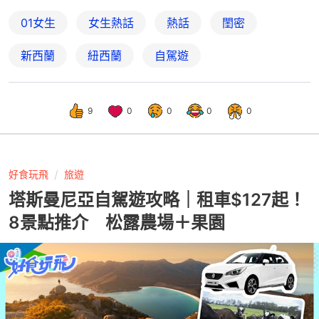
01女生
女生熱話
熱話
閨密
新西蘭
紐西蘭
自駕遊
9
0
0
0
0
好食玩飛
旅遊
塔斯曼尼亞自駕遊攻略｜租車$127起！
8景點推介 松露農場＋果園