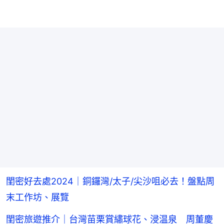
閨密好去處2024｜銅鑼灣/太子/尖沙咀必去！盤點周
末工作坊、展覽
閨密旅遊推介｜台灣苗栗賞繡球花、浸温泉 周董慶