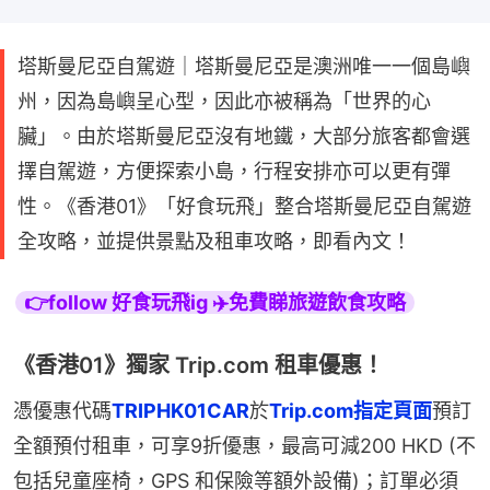
塔斯曼尼亞自駕遊｜塔斯曼尼亞是澳洲唯一一個島嶼
州，因為島嶼呈心型，因此亦被稱為「世界的心
臟」。由於塔斯曼尼亞沒有地鐵，大部分旅客都會選
擇自駕遊，方便探索小島，行程安排亦可以更有彈
性。《香港01》「好食玩飛」整合塔斯曼尼亞自駕遊
全攻略，並提供景點及租車攻略，即看內文！
👉follow 好食玩飛ig ✈️免費睇旅遊飲食攻略
《香港01》獨家 Trip.com 租車優惠！
憑優惠代碼
TRIPHK01CAR
於
Trip.com指定頁面
預訂
全額預付租車，可享9折優惠，最高可減200 HKD (不
包括兒童座椅，GPS 和保險等額外設備)；訂單必須