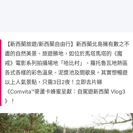
【新西蘭旅遊/新西蘭自由行】新西蘭北島擁有數之不
盡的自然美景、旅遊勝地，如位於馬塔馬塔的《魔
戒》電影系列拍攝場地「哈比村」、羅托魯瓦地熱區
各式各樣的彩色溫泉、泥漿池及間歇泉。其實想暢遊
以上人氣景點，只需3日2夜！立即去片睇
《Comvita™️麥蘆卡蜂蜜呈獻：自駕遊新西蘭 Vlog3
》！