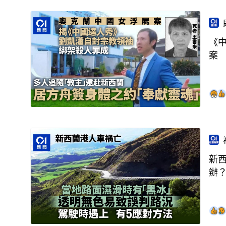
《
案
新
辦