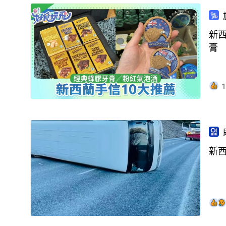
新
膏
1
新