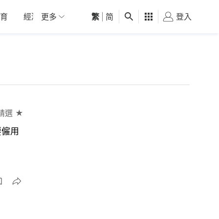
育
經濟
更多
01深圳
繁
觀點
|
简
健康
好食玩飛
登入
女
精選 ★
要僱用