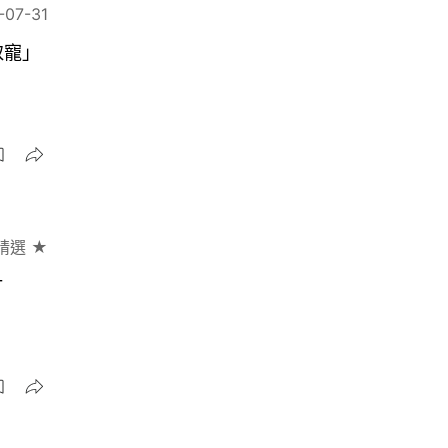
-07-31
取寵」
精選 ★
片