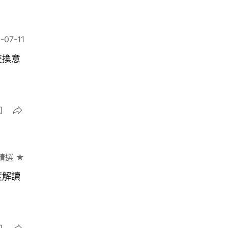
-07-11
交換意
精選 ★
度解讀