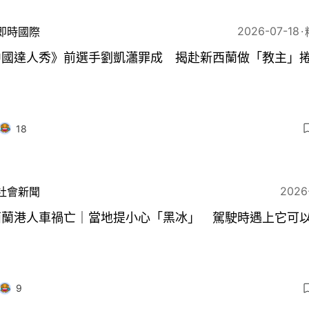
2026-07-18
即時國際
中國達人秀》前選手劉凱瀟罪成 揭赴新西蘭做「教主」
18
2026
社會新聞
西蘭港人車禍亡｜當地提小心「黑冰」 駕駛時遇上它可
？
9