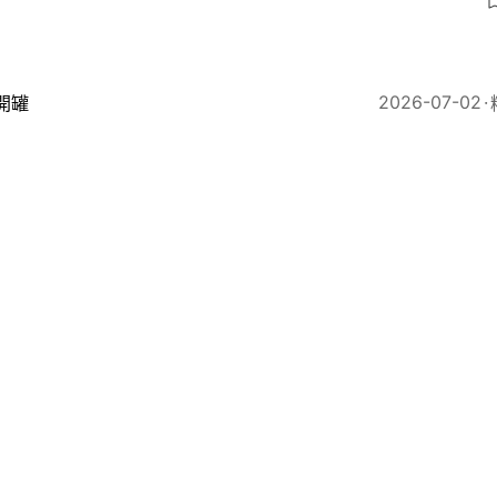
8
2026-07-02
開罐
V女優哭訴出國獨旅遭遣返 蒼井空曾被海關認出 靈機一
18
2026-06-29
即時國際
界盃｜巴西傳媒：佛得角隊長涉性侵 新西蘭警方正調查