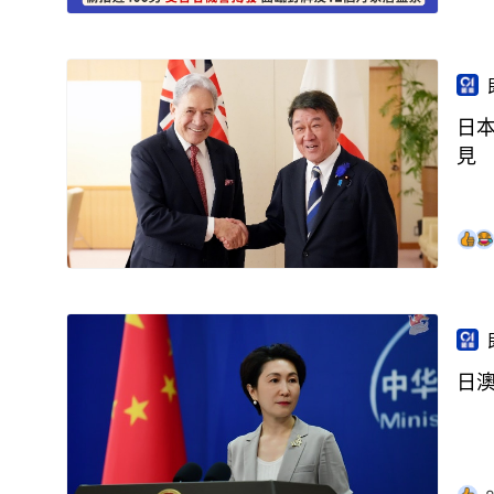
日
見
日