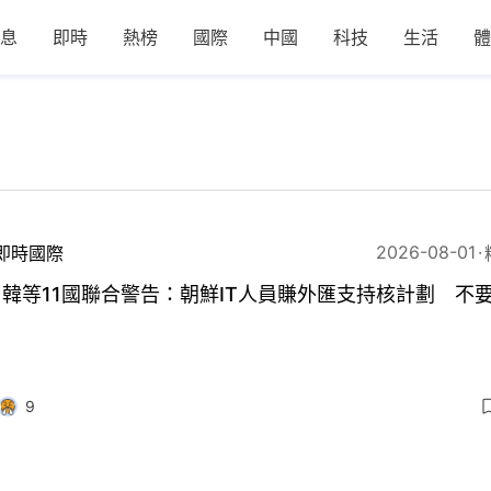
息
即時
熱榜
國際
中國
科技
生活
體
2026-08-01
即時國際
韓等11國聯合警告：朝鮮IT人員賺外匯支持核計劃 不
9