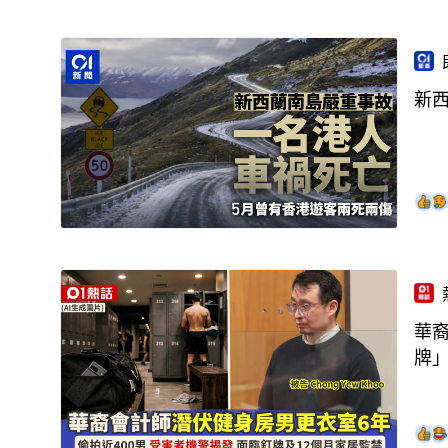
新
華裔
牌