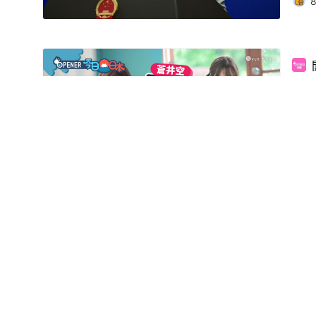
A
窘
世