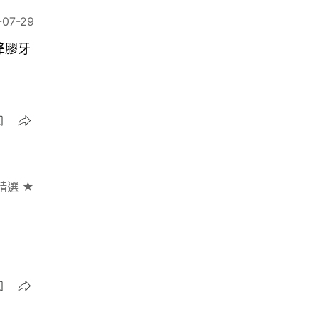
-07-29
蜂膠牙
精選 ★