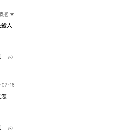
精選 ★
捲殺人
-07-16
以怎