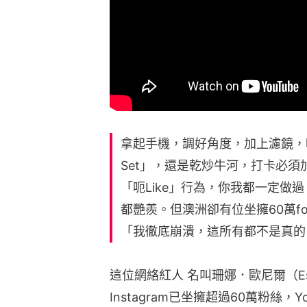
拿起手機，調好角度，加上濾鏡，
Set」，還是亁炒牛河，打卡必須加
「呃Like」行為，你我都一定做
都艷羨。但澳洲卻有位坐擁60萬fol
「我徹底崩潰，這所有都不是真的
這位網絡紅人 名叫珊娜．歐尼爾（Esse
Instagram已坐擁超過60萬粉絲，Y