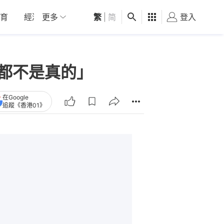
育
經濟
更多
01深圳
繁
觀點
|
简
健康
好食玩飛
登入
女
所有都不是真的」
在Google
追蹤《香港01》