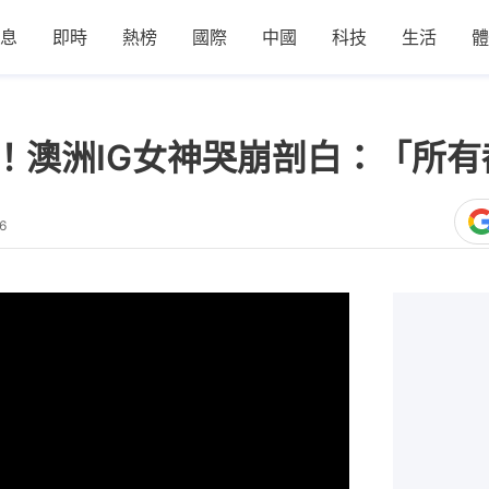
息
即時
熱榜
國際
中國
科技
生活
體
wers！澳洲IG女神哭崩剖白：「
6