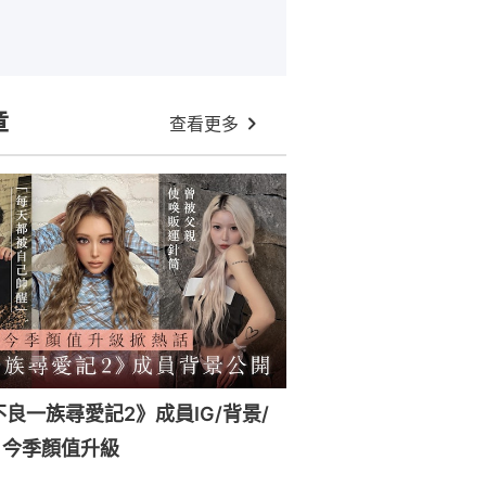
章
查看更多
x《不良一族尋愛記2》成員IG/背景/
！今季顏值升級