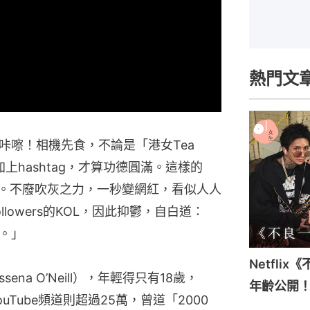
熱門文
咔嚓！相機先食，不論是「港女Tea
上hashtag，才算功德圓滿。這樣的
過。不廢吹灰之力，一秒變網紅，看似人人
lowers的KOL，因此抑鬱，自白道：
。」
Netfli
na O’Neill），年輕得只有18歲，
年齡公開
ouTube頻道則超過25萬，曾道「2000 