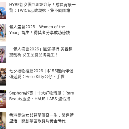
HYBE新女團TUIDE介紹！成員背景一
覽：TWICE志效親妹、集不同國籍
儷人盛會2026「Women of the
Year」誕生！得獎者分享成功秘訣
「儷人盛會2026」圓滿舉行 美容趨
勢剖析 女生至愛品牌誕生！
七夕禮物推薦2026｜$155起向伴侶
傳遞愛：Hello Kitty公仔、手袋
Sephora必買｜十大好物清單：Rare
Beauty胭脂、HAUS LABS 遮瑕掃
香港曼波女郎葛蘭傳奇一生：闖進荷
里活 開創華語歌舞片黃金時代