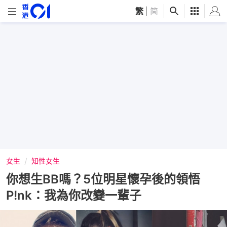
繁
|
简
女生
知性女生
你想生BB嗎？5位明星懷孕後的領悟
P!nk：我為你改變一輩子