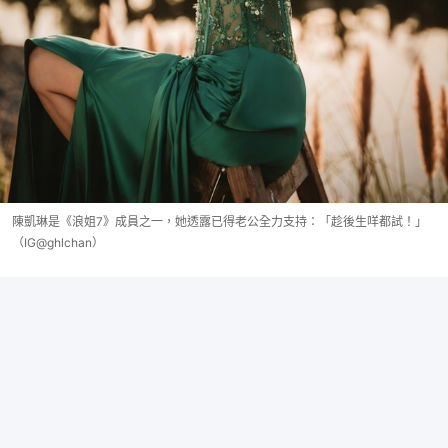
陳凱琳是《浪姐7》成員之一，她透露已得老公全力支持：「趁後生咩都試！」
（IG@ghlchan）