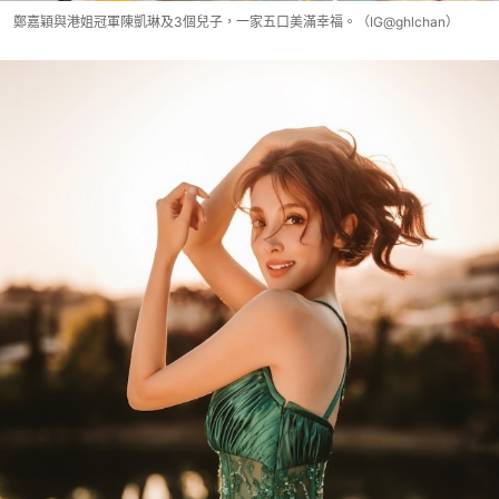
鄭嘉穎與港姐冠軍陳凱琳及3個兒子，一家五口美滿幸福。（IG@ghlchan）