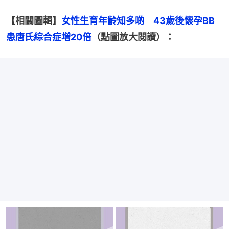
【相關圖輯】
女性生育年齡知多啲　43歲後懷孕BB
患唐氏綜合症増20倍
（點圖放大閱讀）：