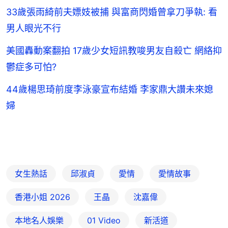
33歲張雨綺前夫嫖妓被捕 與富商閃婚曾拿刀爭執: 看
男人眼光不行
美國轟動案翻拍 17歲少女短訊教唆男友自殺亡 網絡抑
鬱症多可怕?
44歲楊思琦前度李泳豪宣布結婚 李家鼎大讚未來媳
婦
女生熱話
邱淑貞
愛情
愛情故事
香港小姐 2026
王晶
沈嘉偉
本地名人娛樂
01 Video
新活道