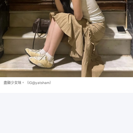
盡顯少女味。（IG@yatsham）