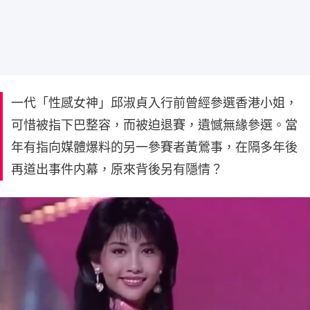
一代「性感女神」邱淑貞入行前曾經參選香港小姐，
可惜被指下巴整容，而被迫退賽，遺憾無緣參選。當
年有指向媒體爆料的另一參賽者黃鶯事，在隔多年後
再道出事件内幕，原來背後另有隱情？