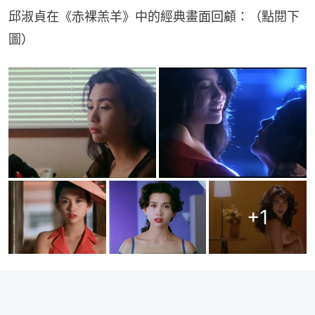
邱淑貞在《赤裸羔羊》中的經典畫面回顧：（點閱下
圖）
+
1