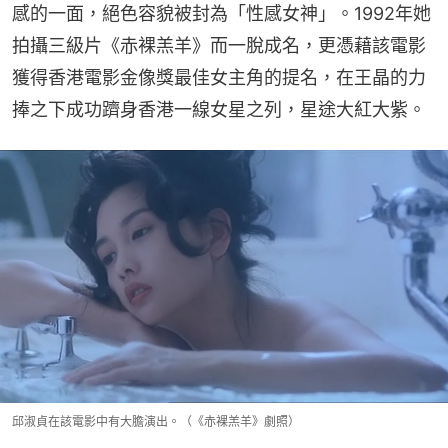
感的一面，絕色容貌被封為「性感女神」。1992年她
拍攝三級片《赤裸羔羊》而一脫成名，更憑藉該電影
獲得香港電影金像獎最佳女主角的提名，在王晶的力
捧之下成功躋身香港一線女星之列，星途大紅大紫。
邱淑貞在該電影中有大膽演出。（《赤裸羔羊》劇照）