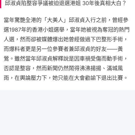
邱淑貞陷整容爭議被迫退選港姐 30年後真相大白？
當年驚艷全港的「大美人」邱淑貞入行之前，曾經參
選1987年的香港小姐選舉，當年她被視為奪冠的熱門
人選，然而卻被媒體爆出她曾經做過下巴整形手術，
而爆料者更是另一位參賽者兼邱淑貞的好友——黃
鶯。雖然當年邱淑貞解釋說是因車禍受傷而動手術，
否認是整容，然而新聞仍然鬧得沸沸揚揚、滿城風
雨，在輿論壓力下，她只能在大會勸諭下退出比賽。