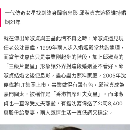
一代傳奇女星找到終身歸宿息影 邱淑貞靠這招維持婚
姻21年
就在傳出邱淑貞與王晶此情不再之時，邱淑貞遇見現
任老公沈嘉偉，1999年兩人步入婚姻殿堂共諧連理，
而當年沈嘉偉只是事業剛起步的階段，加上邱淑貞的
「三級片艷星」形象讓外界對這段婚姻並不看好。邱
淑貞結婚之後便息影，盡心盡力照料家庭，2005年沈
嘉偉將I.T集團上市，事業做得有聲有色，邱淑貞成為
豪門闊太，被稱作是「香港首席旺夫女星」。而邱淑
貞也一直深受丈夫寵愛，有指沈嘉偉送了公司8,400
萬股份給愛妻，兩人感情生活一直低調又穩定。