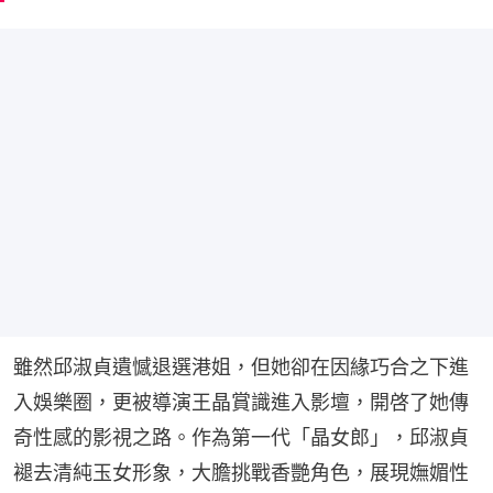
雖然邱淑貞遺憾退選港姐，但她卻在因緣巧合之下進
入娛樂圈，更被導演王晶賞識進入影壇，開啓了她傳
奇性感的影視之路。作為第一代「晶女郎」，邱淑貞
褪去清純玉女形象，大膽挑戰香艷角色，展現嫵媚性