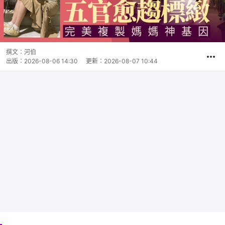
撰文：
河伯
出版：
2026-08-06 14:30
更新：
2026-08-07 10:44