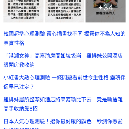
+
34
韓國超準心理測驗 讀心插畫找不同 揭露你不為人知的
真實性格
「港湖女神」高嘉瑜房間如垃圾崗 雞排妹公開酒店
級閨房教收納
小紅書大熱心理測驗 一條問題看前世今生性格 靈魂伴
侶早已注定？
雞排妹居所整潔如酒店將高嘉瑜比下去 竟是斷捨離
高手收納靠8招
日本人氣心理測驗！選你最討厭的顏色 秒測你戀愛