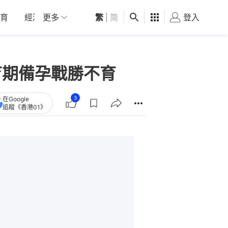
育
經濟
更多
01深圳
繁
觀點
|
简
健康
好食玩飛
登入
女
育期備孕戰勝不育
3
在Google
追蹤《香港01》