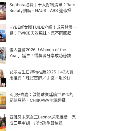
Sephora必買｜十大好物清單：Rare
Beauty胭脂、HAUS LABS 遮瑕掃
HYBE新女團TUIDE介紹！成員背景一
覽：TWICE志效親妹、集不同國籍
儷人盛會2026「Women of the
Year」誕生！得獎者分享成功秘訣
女朋友生日禮物推薦2026｜42大實
用推薦：珠寶首飾／手袋／毛公仔
8月好去處：啟德球賽延續世界盃的
足球狂熱、CHIIKAWA主題輕鐵
西班牙未來女王Leonor迎來蛻變 完
成三年軍訓 飛行跳傘皆精通