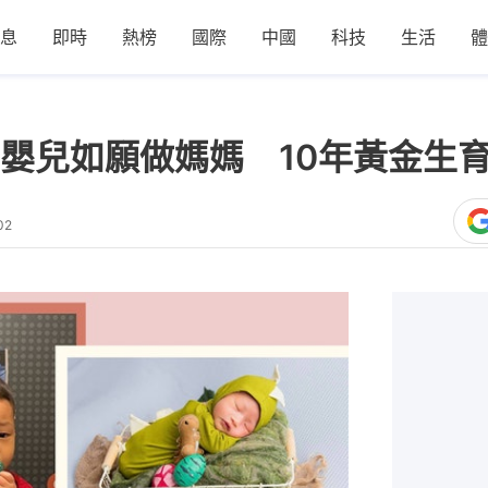
息
即時
熱榜
國際
中國
科技
生活
體
嬰兒如願做媽媽 10年黃金生
02