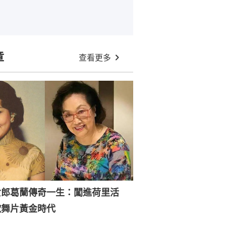
章
查看更多
女郎葛蘭傳奇一生：闖進荷里活
歌舞片黃金時代