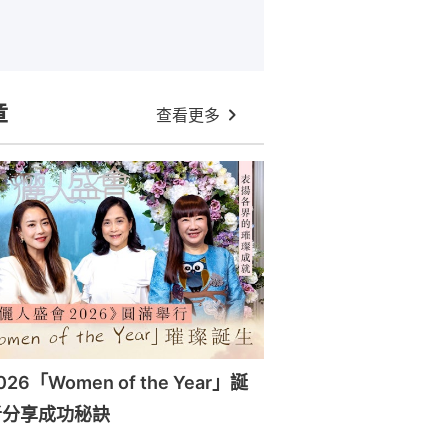
章
查看更多
6「Women of the Year」誕
者分享成功秘訣