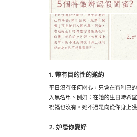
1. 帶有目的性的邀約
平日沒有任何關心，只會在有利己的
入黑名單。例如：在她的生日時希望
祝福也沒有。她不過是向從你身上獲
2. 妒忌你變好