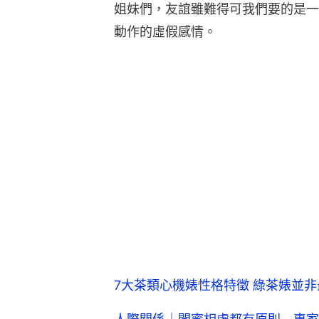
姐妹們，友誼雖難得可我們要的是一
動作的虛假感情。
7大茶類心機婊性格特徵 綠茶婊並