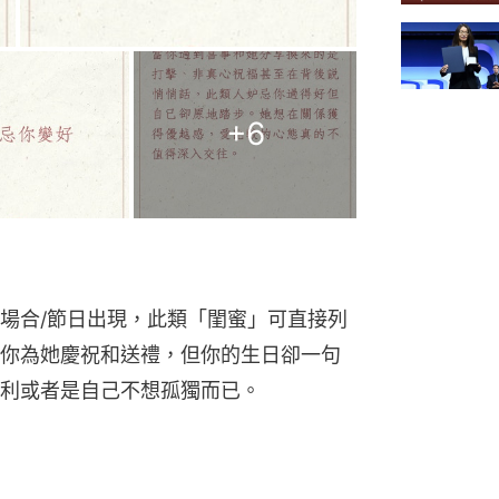
+
6
場合/節日出現，此類「閨蜜」可直接列
你為她慶祝和送禮，但你的生日卻一句
利或者是自己不想孤獨而已。