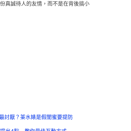
份真誠待人的友情，而不是在背後搞小
非最討厭？茶水婊是假閨蜜要提防