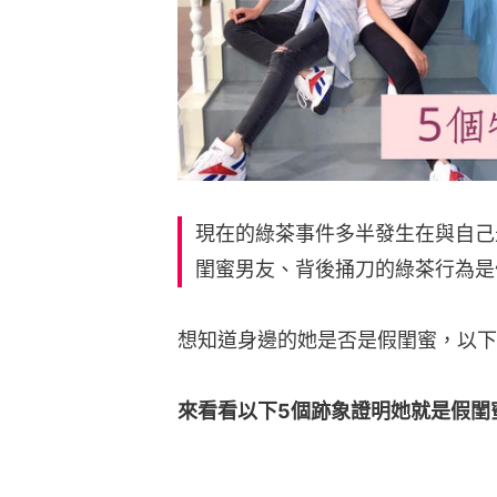
現在的綠茶事件多半發生在與自己
閨蜜男友、背後捅刀的綠茶行為是
想知道身邊的她是否是假閨蜜，以下
來看看以下5個跡象證明她就是假閨