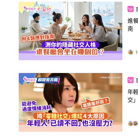
進
南
1
年
交