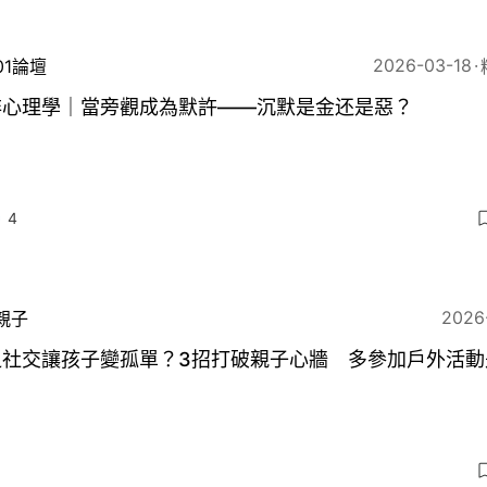
2026-03-18
01論壇
非心理學｜當旁觀成為默許——沉默是金还是惡？
4
2026
親子
乏社交讓孩子變孤單？3招打破親子心牆 多參加戶外活動