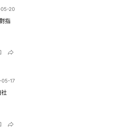
-05-20
對指
-05-17
糖社