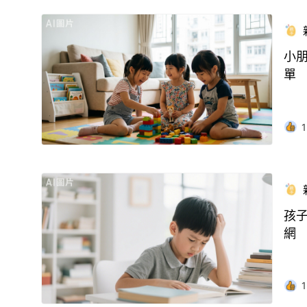
小
單
1
孩
網
1