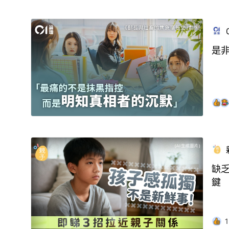
是
缺
鍵
1