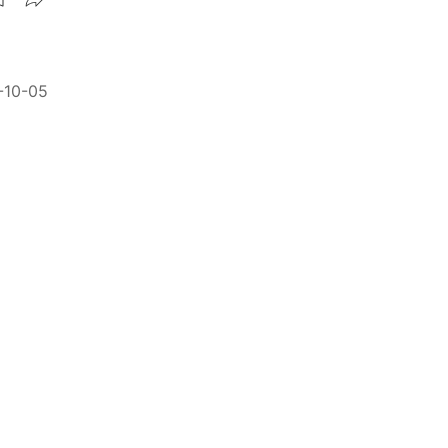
-10-05
越少
精選 ★
默感