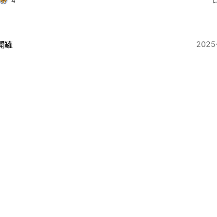
4
2025
開罐
0個長大後才懂的殘酷現實 父母終會離世、知己好友越來
12
2025-09-16
職場
用「低調」營造反差效果！參考5個例子 學習培養職場幽