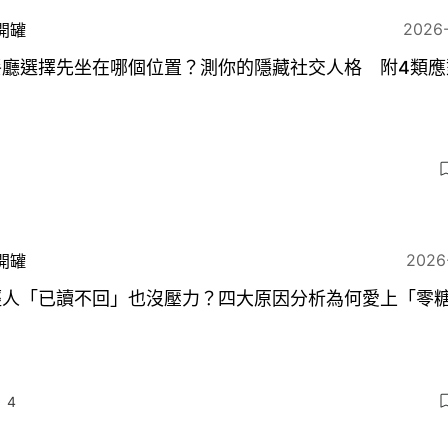
2026
開罐
餐廳選擇先坐在哪個位置？測你的隱藏社交人格 附4類應
2026
開罐
輕人「已讀不回」也沒壓力？四大原因分析為何愛上「零
」
4