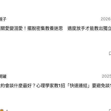
2026
親子
讓關愛變溺愛！擺脫密集教養迷思 適度放手才能教出獨
2025
開罐
次約會談什麼最好？心理學家教1招「快速連結」要避免談