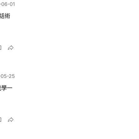
-06-01
話術
-05-25
我學一