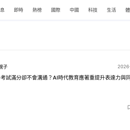
息
即時
熱榜
國際
中國
科技
生活
體
2026
親子
子考試滿分卻不會溝通？AI時代教育應著重提升表達力與