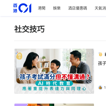
港聞
娛樂
酒店優惠碼
天氣消
社交技巧
孩
1