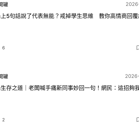
2026
開罐
場上5句話說了代表無能？戒掉學生思維 教你高情商回覆
6
2026
開罐
場生存之道｜老闆喊手痛新同事妙回一句！網民：這招夠
2