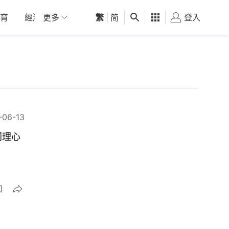
育
經濟
更多
01深圳
繁
觀點
|
简
健康
好食玩飛
登入
女
-06-13
同理心