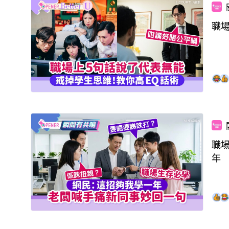
職
職
年