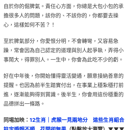
自於你的倔脾氣。責任心方面，你總是大包小包的承
擔很多人的問題，該你的、不該你的，你都要去操
心，這樣如何不苦？！
至於脾氣部分，你愛恨分明，不會轉彎，又容易急
躁，常會因為自己認定的道理與別人起爭執，弄得小
事鬧大，得罪別人。一生中，你會為此吃不少的虧。
好在中年後，你開始懂得靈活變通，願意接納善意的
提醒。也因為前半生踏實付出，在事業上穩紮穩打前
進，逐漸能夠得到賞識。後半生，你會用這份穩重的
品德拼出一條路。
同埸加映：
12生肖｜虎猴一見兩地分　這些生肖組合
註定婚姻不順　花開卻無果
（點擊放大瀏覽）▼▼▼