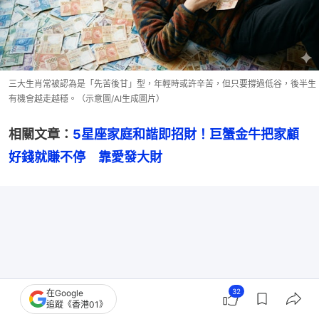
三大生肖常被認為是「先苦後甘」型，年輕時或許辛苦，但只要撐過低谷，後半生
有機會越走越穩。（示意圖/AI生成圖片）
相關文章：
5星座家庭和諧即招財！巨蟹金牛把家顧
好錢就賺不停　靠愛發大財
32
在Google
追蹤《香港01》