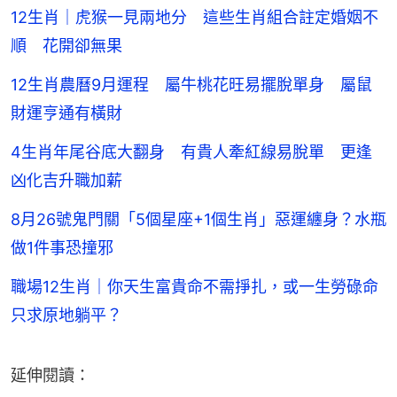
12生肖｜虎猴一見兩地分 這些生肖組合註定婚姻不
順 花開卻無果
12生肖農曆9月運程 屬牛桃花旺易擺脫單身 屬鼠
財運亨通有橫財
4生肖年尾谷底大翻身 有貴人牽紅線易脫單 更逢
凶化吉升職加薪
8月26號鬼門關「5個星座+1個生肖」惡運纏身？水瓶
做1件事恐撞邪
職場12生肖｜你天生富貴命不需掙扎，或一生勞碌命
只求原地躺平？
延伸閱讀：