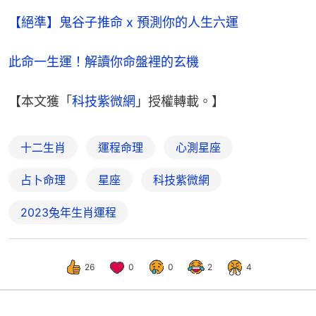
【絕準】鬼谷子推命 x 預測你的人生六運
此命一生運！解讀你命盤裡的玄機
【本文獲「
科技紫微網
」授權轉載。】
十二生肖
運程命理
心測星座
占卜命理
星座
科技紫微網
2023兔年生肖運程
26
0
0
2
4