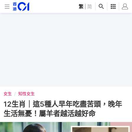
繁
|
简
女生
知性女生
12生肖｜這5種人早年吃盡苦頭，晚年
生活無憂！屬羊者越活越好命