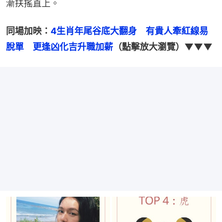
漸扶搖直上。
同場加映：
4生肖年尾谷底大翻身　有貴人牽紅線易
脫單　更逢凶化吉升職加薪
（點擊放大瀏覽）▼▼▼