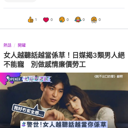
1
0
0
0
0
熱話
開罐
女人越聽話越當係草！日媒揭3類男人絕
不能寵 別做感情廉價勞工