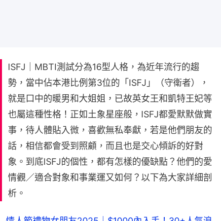
ISFJ｜MBTI測試分為16型人格，為近年流行的趨
勢，當中佔本港比例第3位的「ISFJ」（守衛者），
就是口中的暖男和大姐姐，已故英女王和凱特王妃等
也屬這種性格！正如土象星座般，ISFJ都愛默默做實
事，待人體貼入微，喜歡無私奉獻，若是他們朋友的
話，相信都會受到照顧，而且也是交心傾訴的好對
象。到底ISFJ的個性，都有怎樣的優缺點？他們的愛
情觀／適合對象和事業運又如何？以下為大家詳細剖
析。
情人節禮物女朋友2025｜$1000內入手！30+人氣浪