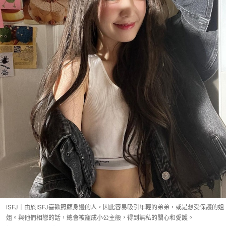
ISFJ｜由於ISFJ喜歡照顧身邊的人，因此容易吸引年輕的弟弟，或是想受保護的姐
姐。與他們相戀的話，總會被寵成小公主般，得到無私的關心和愛護。