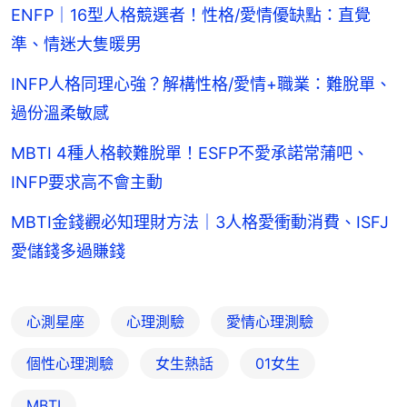
ENFP｜16型人格競選者！性格/愛情優缺點：直覺
準、情迷大隻暖男
INFP人格同理心強？解構性格/愛情+職業：難脫單、
過份溫柔敏感
MBTI 4種人格較難脫單！ESFP不愛承諾常蒲吧、
INFP要求高不會主動
MBTI金錢觀必知理財方法｜3人格愛衝動消費、ISFJ
愛儲錢多過賺錢
心測星座
心理測驗
愛情心理測驗
個性心理測驗
女生熱話
01女生
MBTI