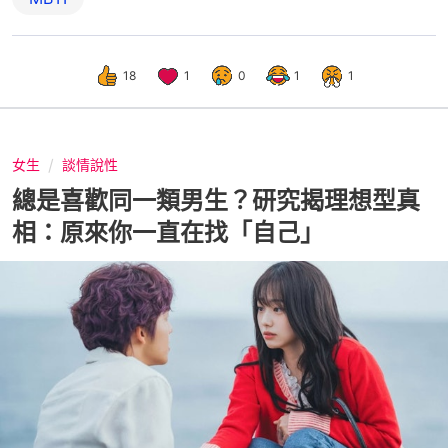
18
1
0
1
1
女生
談情說性
總是喜歡同一類男生？研究揭理想型真
相：原來你一直在找「自己」