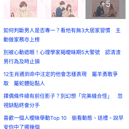
+
5
如何判斷男人是否專一？看他有無3大居家習慣 主
動做家務亦上榜
別被心動遮眼！心理學家揭曖昧期5大警號 認清渣
男行為及時止損
12生肖遇到命中注定的他會怎樣表現 屬羊勇敢爭
取 屬蛇體貼黏人
擇偶條件總有前任影子？別幻想「完美縫合怪」 忽
視缺點終會分手
喜歡一個人曖昧舉動Top 10 偷看動態、送禮、說早
安你中了哪幾個