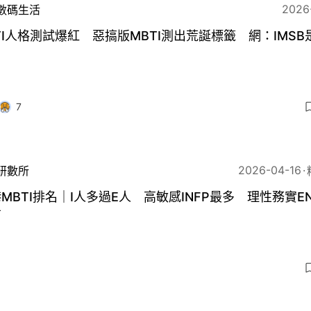
2026
數碼生活
TI人格測試爆紅 惡搞版MBTI測出荒誕標籤 網：IMSB
？
7
2026-04-16
研數所
MBTI排名｜I人多過E人 高敏感INFP最多 理性務實EN
有
6