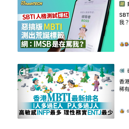
SB
我
香港
稀