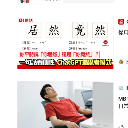
從
2
MB
日