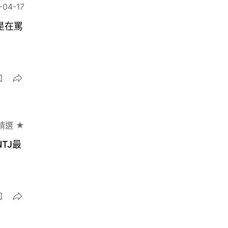
-04-17
是在罵
精選 ★
TJ最