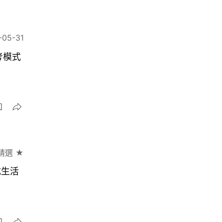
-05-31
考模式
精選 ★
成生活