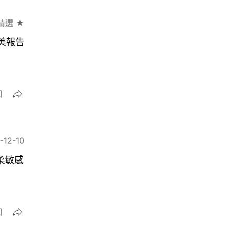
精選 ★
精美報告
-12-10
柔敏感