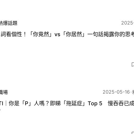
2025
熱爆話題
用詞看個性！「你竟然」vs「你居然」一句話揭露你的思
2025-05-16
職場
TI｜你是「P」人嗎？即睇「拖延症」Top 5 慢吞吞已
常