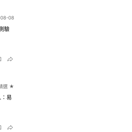
-08-08
測驗
精選 ★
人：易