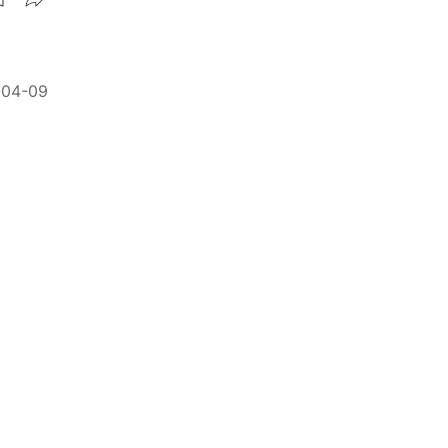
-04-09
社交差
精選 ★
屬哪