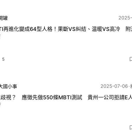
2025
開罐
TI再進化變成64型人格！果斷VS糾結、温暖VS高冷 附
結
5
2025-07-06
大國小事
歧視？ 應徵先做550條MBTI測試 貴州一公司拒請E
槽