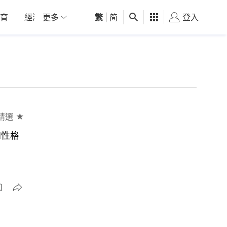
育
經濟
更多
01深圳
繁
觀點
|
简
健康
好食玩飛
登入
女
精選 ★
I性格