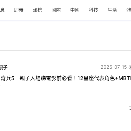
息
即時
熱榜
國際
中國
科技
生活
體
2026-07-15
親子
奇兵5｜親子入場睇電影前必看！12星座代表角色+MBT
析
5