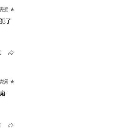
精選 ★
冒犯了
精選 ★
、廢