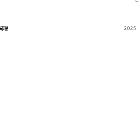
2025
開罐
TI｜16型人格「I型人」都分四種！心理學家：I人唔一定
6
2025-02-26
職場
TI｜4條問題即知答案！附16型人格介紹 特朗普、碧鹹
？