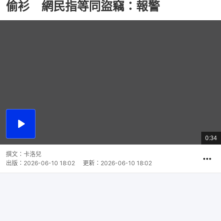
偷衫 網民指等同盜竊：報警
播
放
0:34
總
影
共
片
時
撰文：
卡洛兒
間
出版：
2026-06-10 18:02
更新：
2026-06-10 18:02