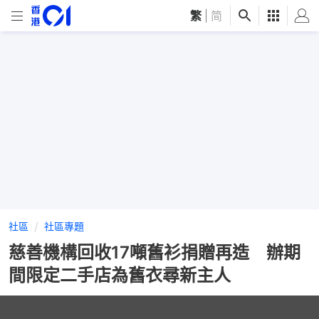
繁
|
简
社區
社區專題
慈善機構回收17噸舊衫捐贈再造 辦期
間限定二手店為舊衣尋新主人