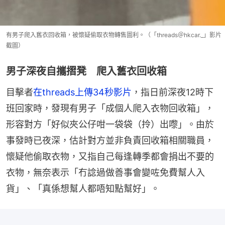
有男子爬入舊衣回收箱，被懷疑偷取衣物轉售圖利。（「threads＠hkcar._」影片
截圖）
男子深夜自攜摺凳 爬入舊衣回收箱
目擊者
在threads上傳34秒影片
，指日前深夜12時下
班回家時，發現有男子「成個人爬入衣物回收箱」，
形容對方「好似夾公仔咁一袋袋（拎）出嚟」。由於
事發時已夜深，估計對方並非負責回收箱相關職員，
懷疑他偷取衣物，又指自己每逢轉季都會捐出不要的
衣物，無奈表示「冇諗過做善事會變咗免費幫人入
貨」、「真係想幫人都唔知點幫好」。