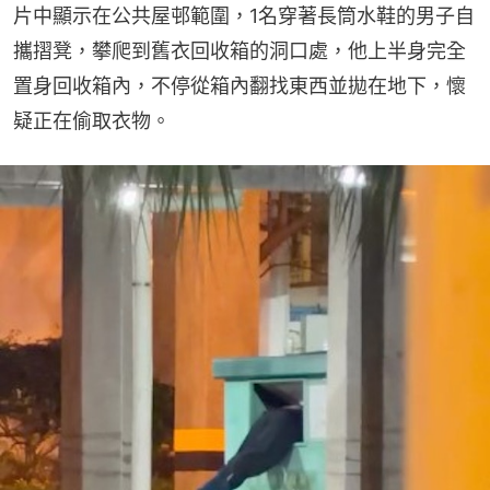
片中顯示在公共屋邨範圍，1名穿著長筒水鞋的男子自
攜摺凳，攀爬到舊衣回收箱的洞口處，他上半身完全
置身回收箱內，不停從箱內翻找東西並拋在地下，懷
疑正在偷取衣物。