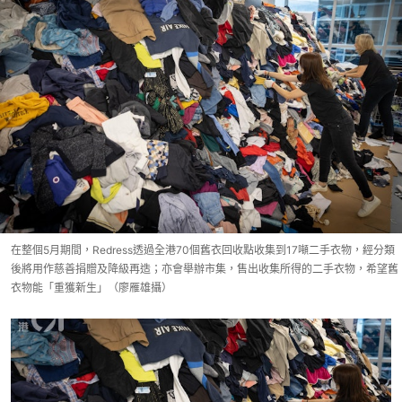
在整個5月期間，Redress透過全港70個舊衣回收點收集到17噸二手衣物，經分類
後將用作慈善捐贈及降級再造；亦會舉辦市集，售出收集所得的二手衣物，希望舊
衣物能「重獲新生」（廖雁雄攝）