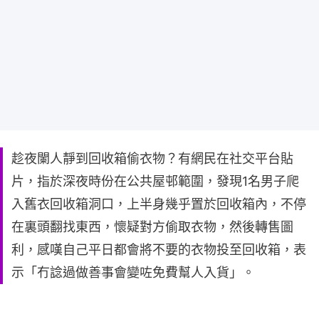
趁夜闌人靜到回收箱偷衣物？有網民在社交平台貼
片，指於深夜時份在公共屋邨範圍，發現1名男子爬
入舊衣回收箱洞口，上半身幾乎置於回收箱內，不停
在裏頭翻找東西，懷疑對方偷取衣物，然後轉售圖
利，感嘆自己平日都會將不要的衣物投至回收箱，表
示「冇諗過做善事會變咗免費幫人入貨」。