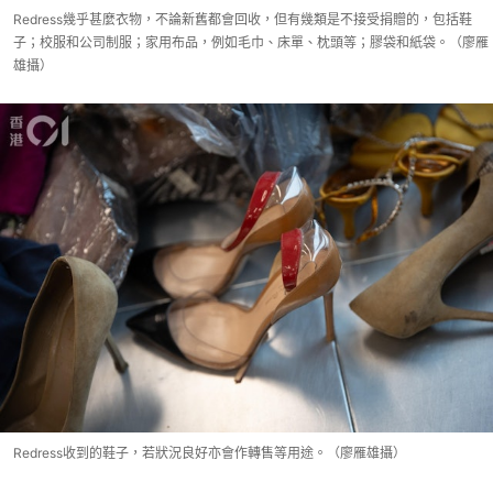
Redress幾乎甚麼衣物，不論新舊都會回收，但有幾類是不接受捐贈的，包括鞋
子；校服和公司制服；家用布品，例如毛巾、床單、枕頭等；膠袋和紙袋。（廖雁
雄攝）
Redress收到的鞋子，若狀況良好亦會作轉售等用途。（廖雁雄攝）