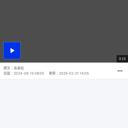
播
放
3:15
總
影
共
片
時
撰文：
吳美松
間
出版：
2024-06-15 08:00
更新：
2025-02-21 14:05