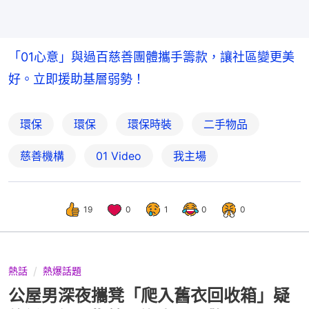
「01心意」與過百慈善團體攜手籌款，讓社區變更美
好。立即援助基層弱勢！
環保
環保
環保時裝
二手物品
慈善機構
01 Video
我主場
19
0
1
0
0
熱話
熱爆話題
公屋男深夜攜凳「爬入舊衣回收箱」疑