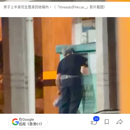
男子上半身完全置身回收箱內。（「threads＠hkcar._」影片截圖）
20
在Google
追蹤《香港01》