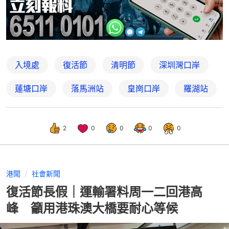
入境處
復活節
清明節
深圳灣口岸
蓮塘口岸
落馬洲站
皇崗口岸
羅湖站
2
0
0
0
0
港聞
社會新聞
復活節長假｜運輸署料周一二回港高
峰 籲用港珠澳大橋要耐心等候