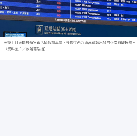
高鐵上月底開放預售復活節假期車票，多條從西九龍高鐵站出發的班次隨即售罄。
（資料圖片／歐陽德浩攝）