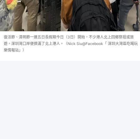
復活節、清明節一連五日長假期今日（3日）開始，不少港人北上回鄉祭祖或旅
遊，深圳灣口岸便擠滿了北上港人。（Nick Siu@Facebook「 深圳大灣區吃喝玩
樂情報站」）