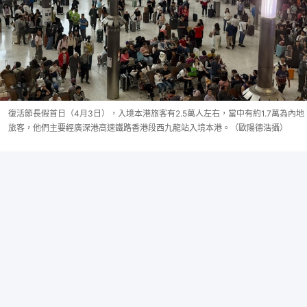
復活節長假首日（4月3日），入境本港旅客有2.5萬人左右，當中有約1.7萬為內地
旅客，他們主要經廣深港高速鐵路香港段西九龍站入境本港。（歐陽德浩攝）