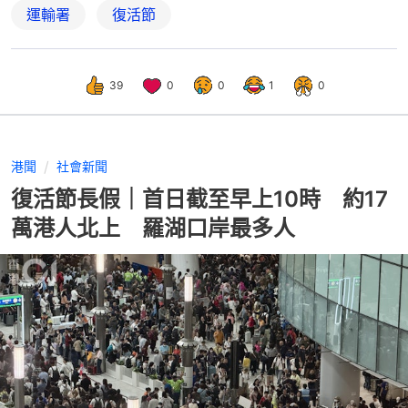
運輸署
復活節
39
0
0
1
0
港聞
社會新聞
復活節長假｜首日截至早上10時 約17
萬港人北上 羅湖口岸最多人