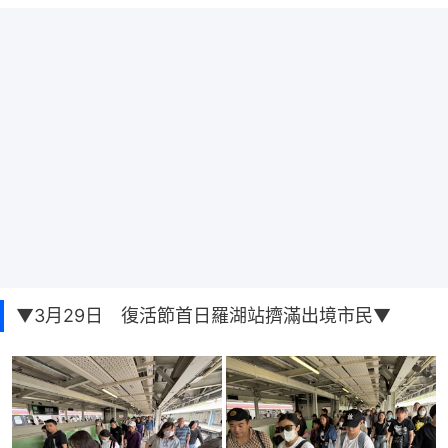
▼3月29日 復活節首日羅湖站擠滿出境市民▼