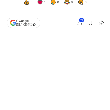
6
1
0
0
0
71
在Google
社區
18區新聞
追蹤《香港01》
長洲市道｜商戶嘆北上潮及中產移民人
流跌四成 街市帳面32檔空置