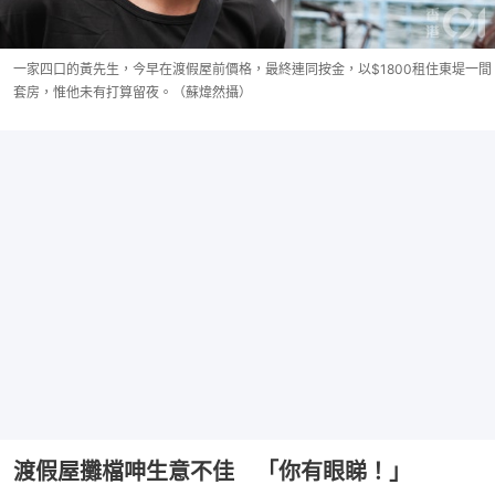
一家四口的黃先生，今早在渡假屋前價格，最終連同按金，以$1800租住東堤一間
套房，惟他未有打算留夜。（蘇煒然攝）
渡假屋攤檔呻生意不佳 「你有眼睇！」