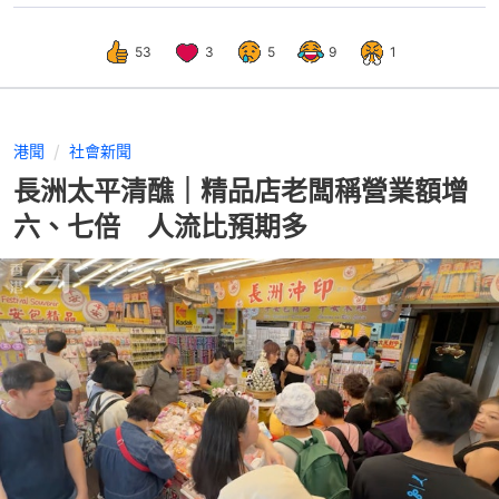
53
3
5
9
1
港聞
社會新聞
長洲太平清醮｜精品店老闆稱營業額增
六、七倍 人流比預期多