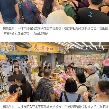
楊先生指，大批市民看完太平清醮會景巡遊後，在排隊搭船離開長洲之前，會把握
時間購買紀念品送禮。（蔡正邦攝）
楊先生指，大批市民看完太平清醮會景巡遊後，在排隊搭船離開長洲之前，會把握