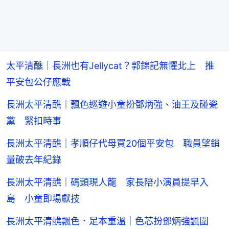
太平清醮｜長洲也有Jellycat？郭錦記無懼北上 推
平安包公仔應戰
長洲太平清醮｜飄色巡遊小童扮鄧炳強、油王及碰瓷
黨 緊扣時事
長洲太平清醮｜孝順仔代母買20個平安包 職員望銷
量破去年紀錄
長洲太平清醮｜碼頭現人龍 家長陪小演員提早入
島 小童即場獻技
長洲太平清醮飄色．足本重溫｜色芯扮鄧炳強諷圍