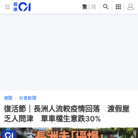
繁
|
简
港聞
社會新聞
復活節｜長洲人流較疫情回落 渡假屋
乏人問津 單車檔生意跌30%