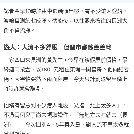
記者今早10時許由中環碼頭出發，有不少遊人登船，
渡輪目測約七成滿。落船後，以往熙來攘往的長洲大
街不算擠擁。
遊人：人流不多舒服 但個市都係差差哋
一家四口來長洲的黃先生，今早在渡假屋前價格，最
終連同按金，以1800元租住東堤一間套房。他向記者
稱，因害怕突然下雨而租屋，今天只計劃逗留至晚上
11時許就會離開。
他稱有留意到不少港人離境，又指「北上太多人」，
不過兩個兒子尚未領取證件，「無地方去咁就去（長
洲）」。今次闊別4、5年再入島，對人流不算太多就