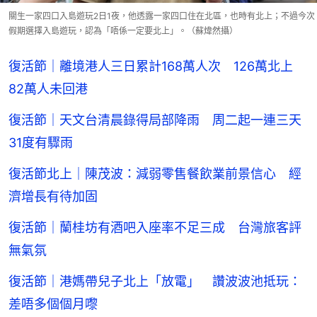
關生一家四口入島遊玩2日1夜，他透露一家四口住在北區，也時有北上；不過今次
假期選擇入島遊玩，認為「唔係一定要北上」。（蘇煒然攝）
復活節｜離境港人三日累計168萬人次 126萬北上
82萬人未回港
復活節｜天文台清晨錄得局部降雨 周二起一連三天
31度有驟雨
復活節北上｜陳茂波：減弱零售餐飲業前景信心 經
濟增長有待加固
復活節｜蘭桂坊有酒吧入座率不足三成 台灣旅客評
無氣氛
復活節｜港媽帶兒子北上「放電」 讚波波池抵玩：
差唔多個個月嚟