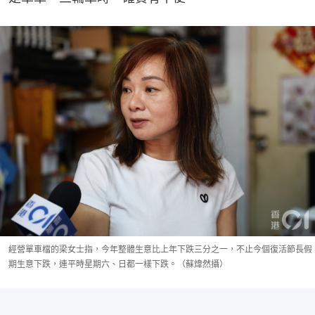
經營單車檔的梁女士指，今年整體生意比上年下跌三分之一，不止今個復活節長假
期生意下跌，連平時星期六、日都一樣下跌。（蘇煒然攝）