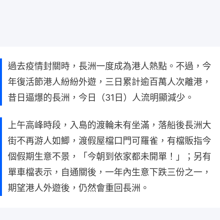
過去疫情封關時，長洲一度成為港人熱點。不過，今
年復活節港人紛紛外遊，三日累計逾百萬人次離港，
昔日逼爆的長洲，今日（31日）人流明顯減少。
上午高峰時段，入島的渡輪未有坐滿，落船後長洲大
街不再游人如鯽，渡假屋檔口門可羅雀，有檔販指今
個假期生意不景，「今朝到依家都未開單！」；另有
單車檔表示，自通關後，一年內生意下跌三份之一，
期望港人外遊後，仍然會重回長洲。