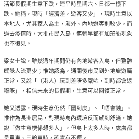
活節長假期生意下跌，連平時星期六、日都一樣下
跌。她稱，現時「經濟差，遊客又少」，現時生意以
本地人，尤其家人為主，海外、內地遊客則較少。而
過去疫情時，大批市民入島，連朝早都有加班船現象
也不復見。
梁女士說，雖然過年期間仍有內地遊客入島，但整體
感覺人流更少；惟她認為，通關後市民到外地旅遊屬
正常，又說「（港人）玩到差唔多厭咗，到時都會返
嚟嘅」，相信未來的長假期，生意可以回復正常。
她又透露，現時生意仍然「圍到皮」、「唔會蝕」。
惟作為長洲居民，對現時島內環境反而感到舒適，她
說「做生意梗係想多人」，但島上太多人時，處處都
是單車、三輪車時，確實有不便。