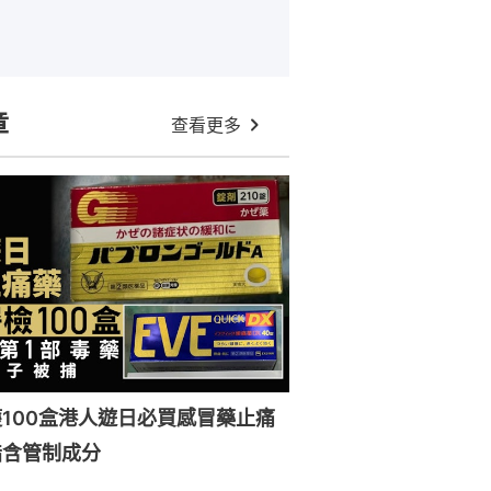
章
查看更多
100盒港人遊日必買感冒藥止痛
指含管制成分