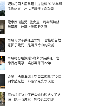
觀塘花園大廈重建｜房協料2028年起
清拆兩廈 居民陸續遷至鴻鵠臺
電車西環撞斃3歲女童 司機稱無錢
無學歷 放棄上訴即時入獄
:28
單親母虐子致死囚22年 官指被告故
意把子餓死 是漫長冷血的毀滅
母親把發展遲緩5歲兒虐待致死 官
斥行為殘忍 誤殺等罪囚22年
奇景｜西貢海域上空周二晚飄浮10條
湖水藍光柱 料屬罕見光學現象
電台總採訪主任旺角偷拍短裙女子裙
底 認一時咸濕 押後8.26判刑