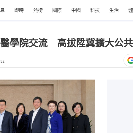
息
即時
熱榜
國際
中國
科技
生活
體
醫學院交流 高拔陞冀擴大公共
:52