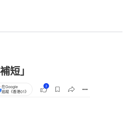
補短」
2
在Google
追蹤《香港01》