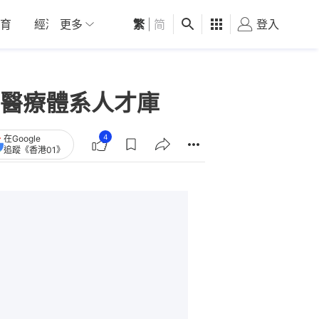
育
經濟
更多
01深圳
繁
觀點
|
简
健康
好食玩飛
登入
女
醫療體系人才庫
4
在Google
追蹤《香港01》