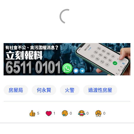
房屋局
何永賢
火警
過渡性房屋
5
1
0
0
0