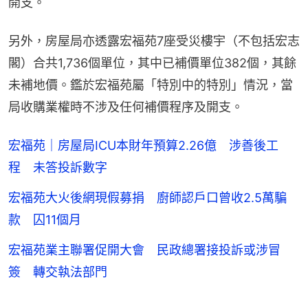
開支。
另外，房屋局亦透露宏福苑7座受災樓宇（不包括宏志
閣）合共1,736個單位，其中已補價單位382個，其餘
未補地價。鑑於宏福苑屬「特別中的特別」情況，當
局收購業權時不涉及任何補價程序及開支。
宏福苑｜房屋局ICU本財年預算2.26億 涉善後工
程 未答投訴數字
宏福苑大火後網現假募捐 廚師認戶口曾收2.5萬騙
款 囚11個月
宏福苑業主聯署促開大會 民政總署接投訴或涉冒
簽 轉交執法部門