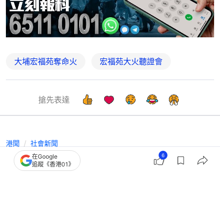
大埔宏福苑奪命火
宏福苑大火聽證會
搶先表達
港聞
社會新聞
6
在Google
宏福苑大火｜1453人入住過渡性房屋
追蹤《香港01》
616個單位 99人住房協安置屋