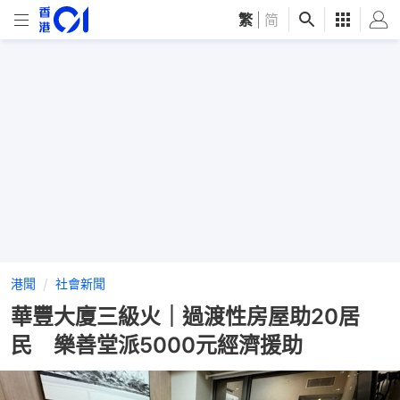
繁
|
简
港聞
社會新聞
華豐大廈三級火｜過渡性房屋助20居
民 樂善堂派5000元經濟援助