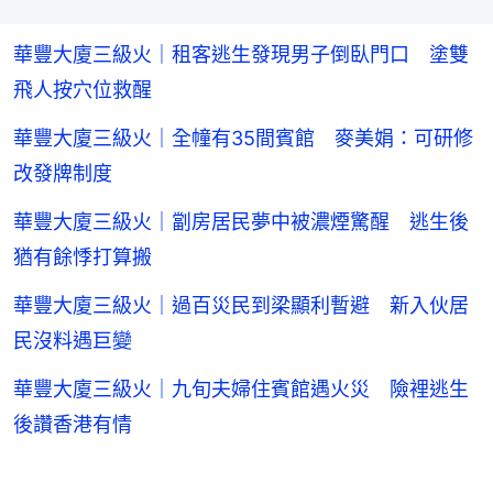
華豐大廈三級火｜租客逃生發現男子倒臥門口 塗雙
飛人按穴位救醒
華豐大廈三級火｜全幢有35間賓館 麥美娟：可研修
改發牌制度
華豐大廈三級火｜劏房居民夢中被濃煙驚醒 逃生後
猶有餘悸打算搬
華豐大廈三級火｜過百災民到梁顯利暫避 新入伙居
民沒料遇巨變
華豐大廈三級火｜九旬夫婦住賓館遇火災 險裡逃生
後讚香港有情