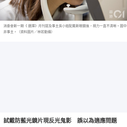
消委會新一期《 選擇》月刊提及事主吳小姐配戴新眼鏡後，視力一直不清晰。圖中
非事主。（資料圖片／林若勤攝）
試戴防藍光鏡片現反光鬼影 誤以為適應問題