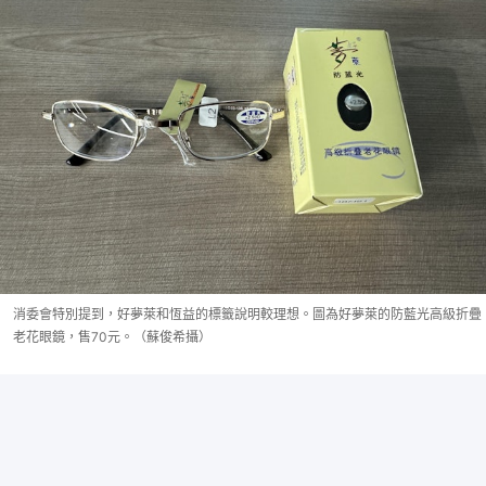
消委會特別提到，好夢萊和恆益的標籤說明較理想。圖為好夢萊的防藍光高級折疊
老花眼鏡，售70元。（蘇俊希攝）