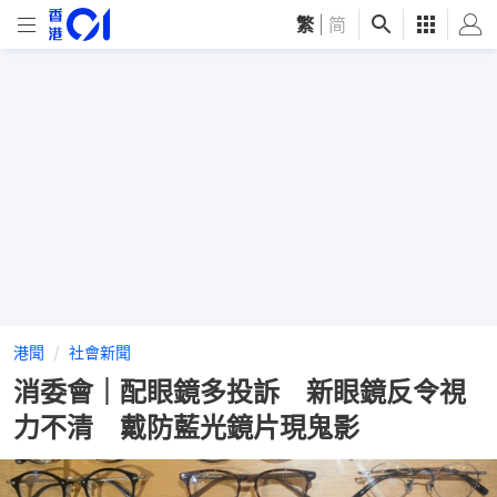
繁
|
简
港聞
社會新聞
消委會｜配眼鏡多投訴 新眼鏡反令視
力不清 戴防藍光鏡片現鬼影