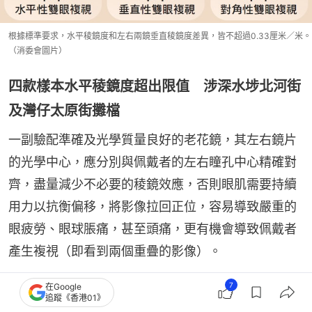
根據標準要求，水平稜鏡度和左右兩鏡垂直稜鏡度差異，皆不超過0.33厘米／米。
（消委會圖片）
四款樣本水平稜鏡度超出限值 涉深水埗北河街
及灣仔太原街攤檔
一副驗配準確及光學質量良好的老花鏡，其左右鏡片
的光學中心，應分別與佩戴者的左右瞳孔中心精確對
齊，盡量減少不必要的稜鏡效應，否則眼肌需要持續
用力以抗衡偏移，將影像拉回正位，容易導致嚴重的
眼疲勞、眼球脹痛，甚至頭痛，更有機會導致佩戴者
產生複視（即看到兩個重疊的影像）。
7
在Google
消委會指，根據標準要求，水平稜鏡度和左右兩鏡垂
追蹤《香港01》