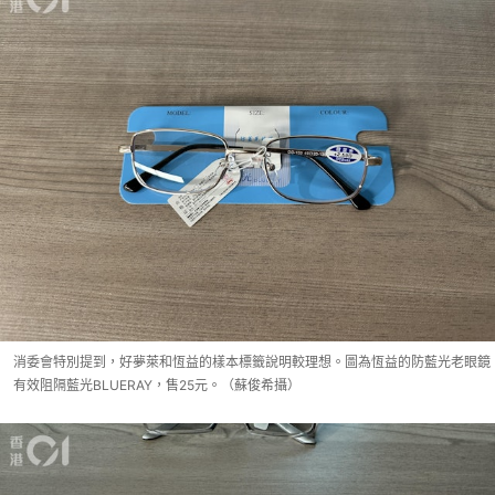
消委會特別提到，好夢萊和恆益的樣本標籤說明較理想。圖為恆益的防藍光老眼鏡
有效阻隔藍光BLUERAY，售25元。（蘇俊希攝）