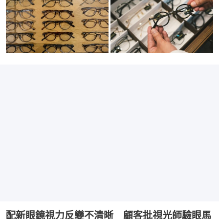
配新眼鏡視力反變不清晰 顧客批視光師驗眼馬