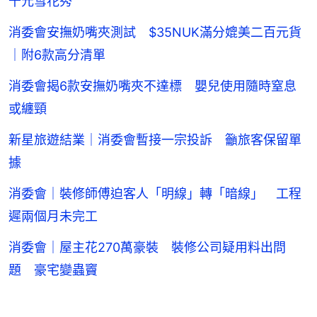
千元雪花秀
消委會安撫奶嘴夾測試 $35NUK滿分媲美二百元貨
｜附6款高分清單
消委會揭6款安撫奶嘴夾不達標 嬰兒使用隨時窒息
或纏頸
新星旅遊結業｜消委會暫接一宗投訴 籲旅客保留單
據
消委會｜裝修師傅迫客人「明線」轉「暗線」 工程
遲兩個月未完工
消委會｜屋主花270萬豪裝 裝修公司疑用料出問
題 豪宅變蟲竇