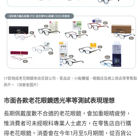
17款現成老花眼鏡來自百貨公司、家品店、小販攤檔、眼鏡店及網上商店等零售點
商戶。（消委會圖片）
市面各款老花眼鏡透光率等測試表現理想
長期佩戴度數不合適的老花眼鏡，會加重眼睛疲勞，
惟消費者可未經眼科專業人士處方，在零售店自行購
得老花眼鏡。消委會在今年1月至5月期間，從百貨公