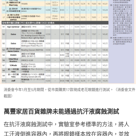
消委會今年1月至5月期間，從市面購買17款現成老花眼鏡進行測試。（消委會文件
截圖）
萬豐家居百貨雜牌未能通過抗汗液腐蝕測試
在抗汗液腐蝕測試中，實驗室參考標準的方法，將人
工汗液倒進容器內，再將眼鏡樣本放在容器內，並放