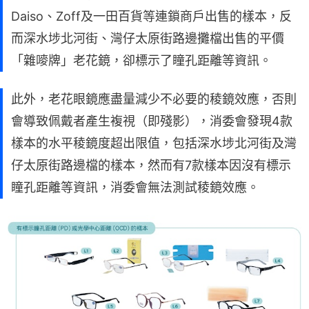
Daiso、Zoff及一田百貨等連鎖商戶出售的樣本，反
而深水埗北河街、灣仔太原街路邊攤檔出售的平價
「雜嘜牌」老花鏡，卻標示了瞳孔距離等資訊。
此外，老花眼鏡應盡量減少不必要的稜鏡效應，否則
會導致佩戴者產生複視（即殘影），消委會發現4款
樣本的水平稜鏡度超出限值，包括深水埗北河街及灣
仔太原街路邊檔的樣本，然而有7款樣本因沒有標示
瞳孔距離等資訊，消委會無法測試稜鏡效應。