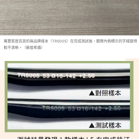
萬豐家居百貨的無品牌樣本（TR5005）在完成測試後，鏡臂內側標示的字樣變得
較不清晰。（蘇俊希攝）