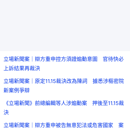
立場新聞案｜辯方重申控方須證煽動意圖 官待快必
上訴結果再裁決
立場新聞案｜原定11.15裁決改為陳詞 據悉涉樞密院
新案例爭辯
《立場新聞》前總編輯等人涉煽動案 押後至11.15裁
決
立場新聞案｜辯方重申被告無意犯法或危害國家 案