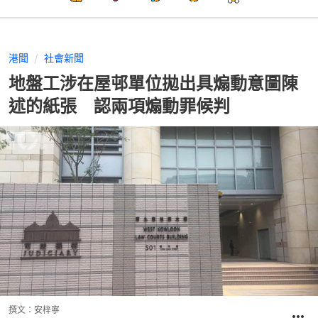
港聞
社會新聞
地盤工涉在屋邨單位拋出具煽動意圖陳
述的紙張 認兩項煽動罪候判
撰文：
安梓寧