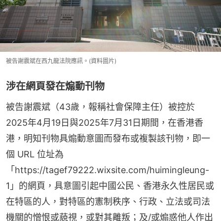
被告謝震斌在西九龍法院應訊。(資料圖片)
涉在網頁發在煽動刊物
被告謝震斌（43歲，報稱社會保障主任）被控於
2025年4月19日與2025年7月31日期間，在香港香
港，明知刊物具煽動意圖而發布或複製該刊物，即一
個 URL 位址為
「https://tagef79222.wixsite.com/huimingleung-
1」的網頁，具意圖引起中國公民、香港永久性居民或
在特區的人，對特區的憲制秩序、行政、立法或司法
機關的憎恨或藐視，或對其離叛；及/或煽惑他人作出