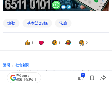
煽動
基本法23條
法庭
5
1
1
1
0
港聞
社會新聞
六旬漢涉煽動人投白票 辯方指控方文
2
在Google
追蹤《香港01》
件逾2000頁 官准案押後訊