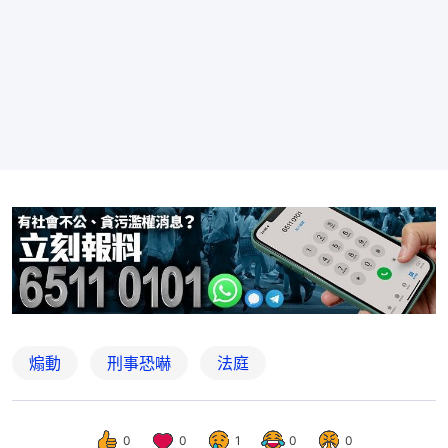
煽動
刑事恐嚇
法庭
0
0
1
0
0