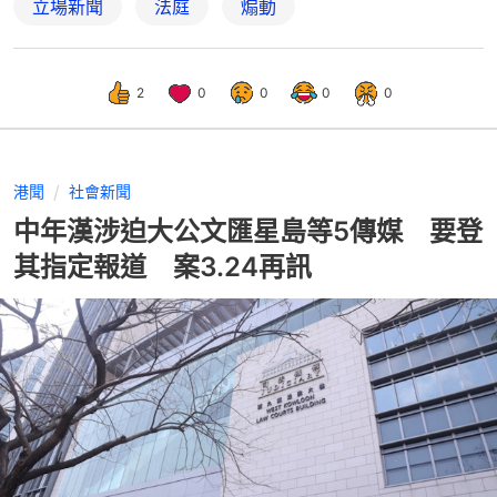
立場新聞
法庭
煽動
2
0
0
0
0
港聞
社會新聞
中年漢涉迫大公文匯星島等5傳媒 要登
其指定報道 案3.24再訊