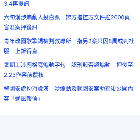
3.4再提訊
六旬漢涉煽動人投白票 辯方指控方文件逾2000頁
官准案押後訊
青年改國歌歌詞被判教導所 指另2案只囚8周或判社
服 上訴得直
暑期工涉廁格寫煽動字句 認刑毀否認煽動 押後至
2.23作審前覆核
警國安處拘71歲漢 涉煽動及就國安案助查後公開內
容「通風報信」