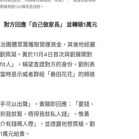
劉佩凝(圖左)一同開設眾籌頻道「育龍」，一度遭懷疑為假
劉稱有逾100條訊息找她。
  對方回應「自己做家長」 並轉賬1萬元
政治團體眾籌獲取營運資金，其後他經嚴
被告劉佩凝。黃於11月4日首次與劉展開對
fit人」，稱望查證對方的身份，劉則表
當時是示威者群組「春田花花」的頻道
手可以出聲」，黃隨即回應：「要錢、
到我就幫，唔得我就私人錢」，惟黃
介有錢嘅人嚟」，並透露他想買槍。劉
1萬元給黃。