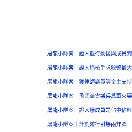
屠龍小隊案 證人擬行動後與成員到
屠龍小隊案 證人稱槍手求殺警最大
屠龍小隊案 獲律師議員等金主支持
屠龍小隊案 勇武派會議得悉軍火渠
屠龍小隊案 證人爆成員是佔中佔旺
屠龍小隊案｜計劃遊行引爆兩炸彈 