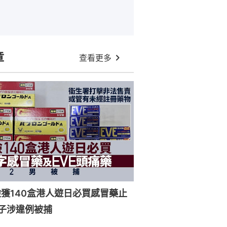
章
查看更多
獲140盒港人遊日必買感冒藥止
子涉違例被捕