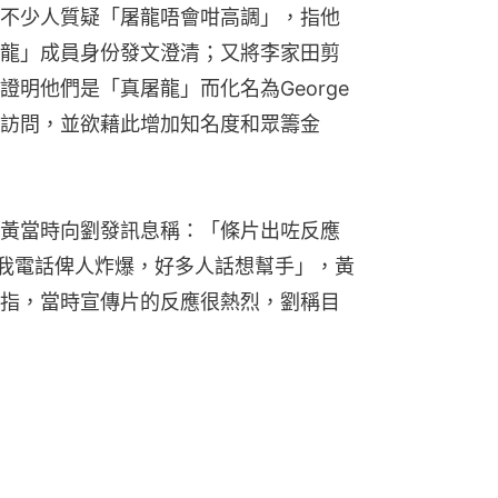
不少人質疑「屠龍唔會咁高調」，指他
龍」成員身份發文澄清；又將李家田剪
明他們是「真屠龍」而化名為George
訪問，並欲藉此增加知名度和眾籌金
黃當時向劉發訊息稱：「條片出咗反應
左，我電話俾人炸爆，好多人話想幫手」，黃
指，當時宣傳片的反應很熱烈，劉稱目