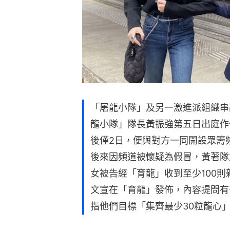
「屠龍小隊」及另一激進派組織串
龍小隊」隊長黃振強第五日出庭作供
後僅2日，便與對方一同開設眾籌
後來因頻道被懷疑為假冒，黃著隊
女被告經「育龍」收到至少100
文宣在「育龍」發佈，內容提問有否手
指他們目標「集齊最少30粒龍心」