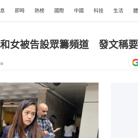
息
即時
熱榜
國際
中國
科技
生活
體
和女被告設眾籌頻道 發文稱要
18