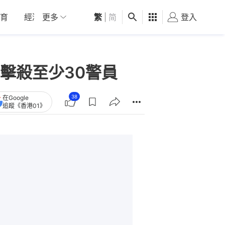
育
經濟
更多
01深圳
繁
觀點
|
简
健康
好食玩飛
登入
女
擊殺至少30警員
38
在Google
追蹤《香港01》