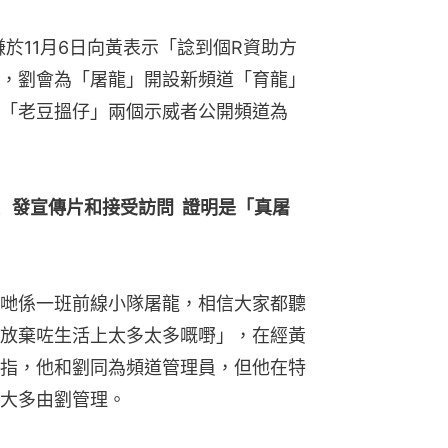
於11月6日向黃表示「諗到個R資助方
，劉會為「屠龍」開設新頻道「育龍」
「老豆搵仔」兩個示威者公開頻道為
  發宣傳片和接受訪問  證明是「真屠
哋係一班前線小隊屠龍，相信大家都聽
放棄咗生活上太多太多嘅嘢」，在經黃
指，他和劉同為頻道管理員，但他在特
大多由劉管理。