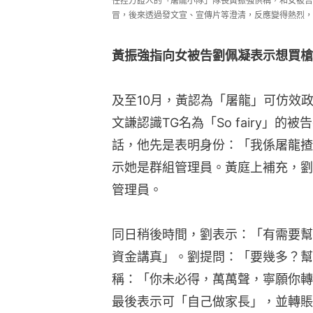
任控方證人的「屠龍小隊」隊長黃振強供稱，和女被告
冒，後來透過發文宣、宣傳片等澄清，反應變得熱烈，
黃振強指向女被告劉佩凝表示想買槍 
及至10月，黃認為「屠龍」可仿效
文謙認識TG名為「So fairy」的
話，他先是表明身份：「我係屠龍揸
示她是群組管理員。黃庭上補充，劉
管理員。
同日稍後時間，劉表示：「有需要幫
資金講真」。劉提問：「要幾多？幫
稱：「你未必得，萬萬聲，寧願你轉
最後表示可「自己做家長」，並轉賬