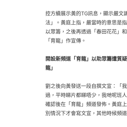
控方續展示黃的TG訊息，顯示嚴文謙
法」。黃庭上指，嚴當時的意思是指
以眾籌，之後再透過「春田花花」和
「育龍」作宣傳。
開設新頻道「育龍」以助眾籌遭質疑 
龍」
劉之後向黃發送一段自撰文宣：「我
過，平時睇片都睇唔少，我哋呢班人
確認後在「育龍」頻道發佈。黃庭上
別情況下才會寫文宣，其他時候頻道