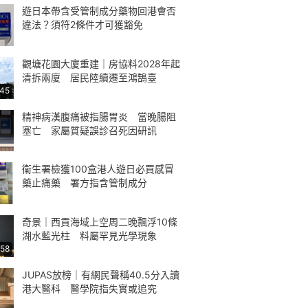
遊日本帶含受管制成分藥物回港會否
違法？須符2條件才可獲豁免
觀塘花園大廈重建｜房協料2028年起
清拆兩廈 居民陸續遷至鴻鵠臺
:45
精神病漢腹痛被指腸胃炎 當晚腸阻
塞亡 家屬質疑誤診召死因研訊
衞生署檢獲100盒港人遊日必買感冒
藥止痛藥 署方指含管制成分
奇景｜西貢海域上空周二晚飄浮10條
湖水藍光柱 料屬罕見光學現象
:58
JUPAS放榜｜有網民聲稱40.5分入讀
港大醫科 醫學院指失實或追究