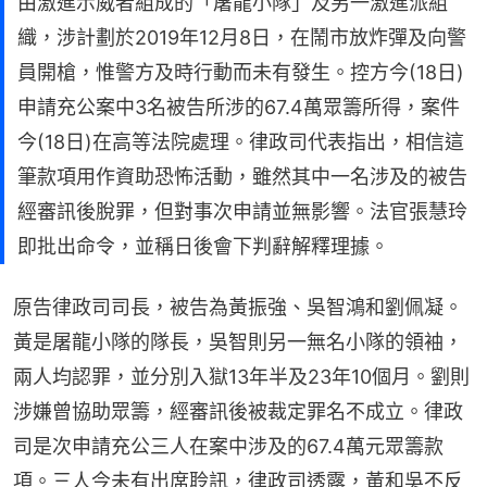
由激進示威者組成的「屠龍小隊」及另一激進派組
織，涉計劃於2019年12月8日，在鬧市放炸彈及向警
員開槍，惟警方及時行動而未有發生。控方今(18日)
申請充公案中3名被告所涉的67.4萬眾籌所得，案件
今(18日)在高等法院處理。律政司代表指出，相信這
筆款項用作資助恐怖活動，雖然其中一名涉及的被告
經審訊後脫罪，但對事次申請並無影響。法官張慧玲
即批出命令，並稱日後會下判辭解釋理據。
原告律政司司長，被告為黃振強、吳智鴻和劉佩凝。
黃是屠龍小隊的隊長，吳智則另一無名小隊的領袖，
兩人均認罪，並分別入獄13年半及23年10個月。劉則
涉嫌曾協助眾籌，經審訊後被裁定罪名不成立。律政
司是次申請充公三人在案中涉及的67.4萬元眾籌款
項。三人今未有出席聆訊，律政司透露，黃和吳不反