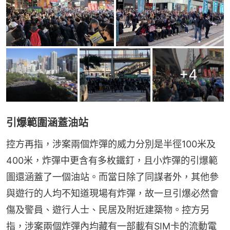
+
4
引爆範圍涵蓋油站
控方再指，涉案兩個炸彈的威力分別是半徑100米及
400米，炸彈中更含有多枚鐵釘，且小炸彈的引爆範
圖還涵蓋了一個油站。而當日除了同謀者外，其他參
與遊行的人均不知道現場有炸彈，故一旦引爆必然會
傷及警員、遊行人士、民居及附近建築物。控方另
指，涉案兩個炸彈內均藏有一部載有SIM卡的流動電