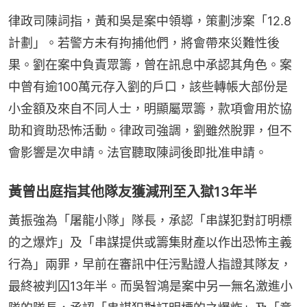
律政司陳詞指，黃和吳是案中領導，策劃涉案「12.8
計劃」。若警方未有拘捕他們，將會帶來災難性後
果。劉在案中負責眾籌，曾在訊息中承認其角色。案
中曾有逾100萬元存入劉的戶口，該些轉帳大部份是
小金額及來自不同人士，明顯屬眾籌，款項會用於協
助和資助恐怖活動。律政司強調，劉雖然脫罪，但不
會影響是次申請。法官聽取陳詞後即批准申請。
黃曾出庭指其他隊友獲減刑至入獄13年半
黃振強為「屠龍小隊」隊長，承認「串謀犯對訂明標
的之爆炸」及「串謀提供或籌集財產以作出恐怖主義
行為」兩罪，早前在審訊中任污點證人指證其隊友，
最終被判囚13年半。而吳智鴻是案中另一無名激進小