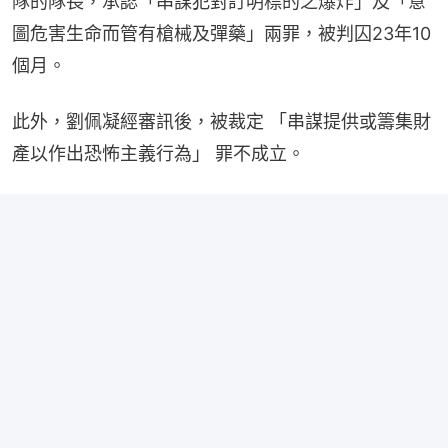
隊的隊長，承認「串謀犯對訂明標的之爆炸」及「意
圖危害生命而管有槍械及彈藥」兩罪，被判囚23年10
個月。
此外，劉佩凝經審訊後，被裁定 「串謀提供或籌集財
產以作出恐怖主義行為」 罪不成立。