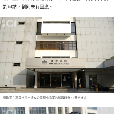
對申請，劉則未有回應。
律政司在高等法院申請充公屠龍小隊案的眾籌所得。(黃浩謙攝)