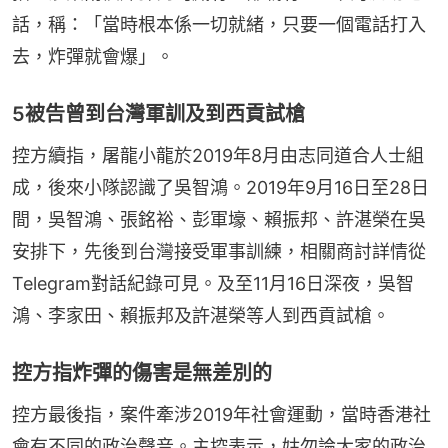
話，稱：「當時根本係一切就緒，只要一個電話打入
去，炸彈就會爆」。
5被告曾到台灣軍訓及到西貢試槍
控方續指，屠龍小龍於2019年8月由志同道合人士組
成，後來小隊認識了吳智鴻。2019年9月16日至28日
間，吳智鴻、張銘裕、彭軍壕、賴振邦、許湛榮在吳
安排下，先後到台灣接受軍事訓練，相關商討詳情從
Telegram對話紀錄可見。及至11月16日深夜，吳智
鴻、李家田、賴振邦及許湛榮等人到西貢試槍。
控方指炸彈的傷害是無差別的
控方最後指，案件牽涉2019年社會運動，當時香港社
會有不同的政治聲音。主控表示，姑勿論大家的政治