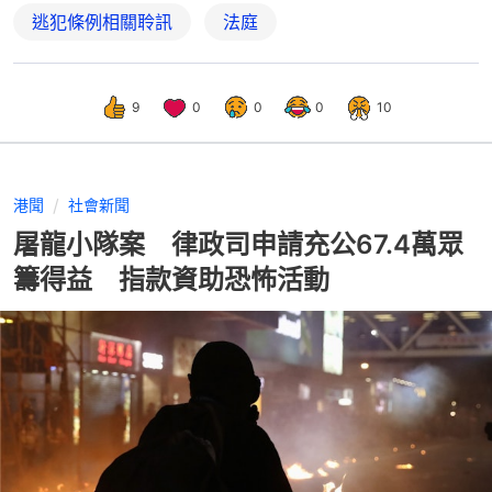
逃犯條例相關聆訊
法庭
9
0
0
0
10
港聞
社會新聞
屠龍小隊案 律政司申請充公67.4萬眾
籌得益 指款資助恐怖活動