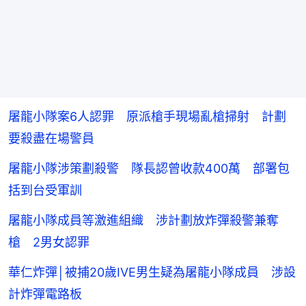
屠龍小隊案6人認罪 原派槍手現場亂槍掃射 計劃
要殺盡在場警員
屠龍小隊涉策劃殺警 隊長認曾收款400萬 部署包
括到台受軍訓
屠龍小隊成員等激進組織 涉計劃放炸彈殺警兼奪
槍 2男女認罪
華仁炸彈│被捕20歲IVE男生疑為屠龍小隊成員 涉設
計炸彈電路板