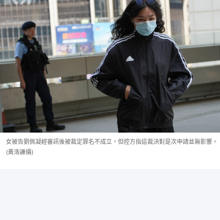
女被告劉佩凝經審訊後被裁定罪名不成立，但控方指這裁決對是次申請並無影響。
(黃浩謙攝)