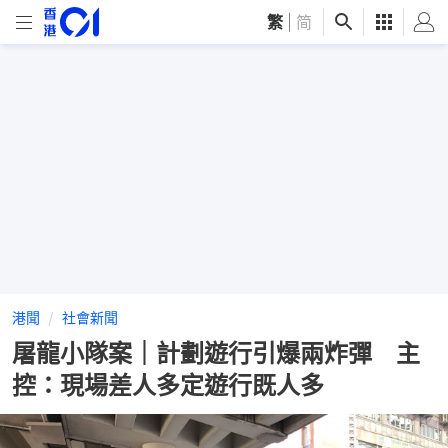
繁
|
简
港聞
社會新聞
屠龍小隊案｜計劃遊行引爆兩炸彈 主
控：現場差人多定遊行既人多