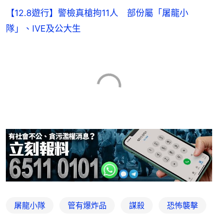
【12.8遊行】警檢真槍拘11人 部份屬「屠龍小
隊」、IVE及公大生
屠龍小隊
管有爆炸品
謀殺
恐怖襲擊