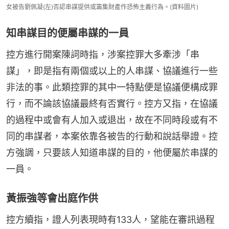
女被告劉佩凝(左)否認串謀提供或籌集財產作恐怖主義行為。(資料圖片)
知串謀目的便屬串謀的一員
控方進行開案陳詞時指，涉案控罪大多牽涉「串
謀」，即是指有兩個或以上的人串謀、協議進行一些
非法的事。此類控罪的其中一特點便是協議便構成罪
行，而不論該協議最終有否實行。控方又指，在協議
的過程中或會有人加入或退出，故在不同時段或有不
同的串謀者，本案依靠各被告的行動和說話舉證。控
方強調，只要該人知道串謀的目的，他便屬於串謀的
一員。
黃振強等會出庭作供
控方續指，證人列表現時有133人，望能在審訊過程