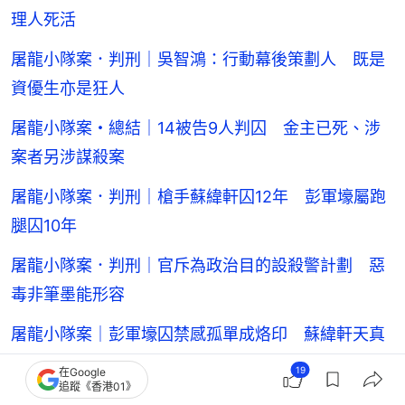
理人死活
屠龍小隊案．判刑｜吳智鴻：行動幕後策劃人 既是
資優生亦是狂人
屠龍小隊案・總結｜14被告9人判囚 金主已死、涉
案者另涉謀殺案
屠龍小隊案．判刑｜槍手蘇緯軒囚12年 彭軍壕屬跑
腿囚10年
屠龍小隊案．判刑｜官斥為政治目的設殺警計劃 惡
毒非筆墨能形容
屠龍小隊案｜彭軍壕囚禁感孤單成烙印 蘇緯軒天真
但內心正直
19
在Google
追蹤《香港01》
屠龍小隊案・一片看清｜控反恐條例可囚終身 陪審